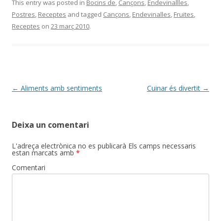
This entry was posted in
Bocins de
,
Cançons
,
Endevinallles
,
Postres
,
Receptes
and tagged
Cançons
,
Endevinalles
,
Fruites
,
Receptes
on
23 març 2010
.
Post
←
Aliments amb sentiments
Cuinar és divertit
→
navigation
Deixa un comentari
L'adreça electrònica no es publicarà
Els camps necessaris
estan marcats amb
*
Comentari