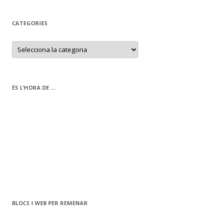
CATEGORIES
C
a
t
e
g
o
r
ÉS L’HORA DE …
i
e
s
BLOCS I WEB PER REMENAR