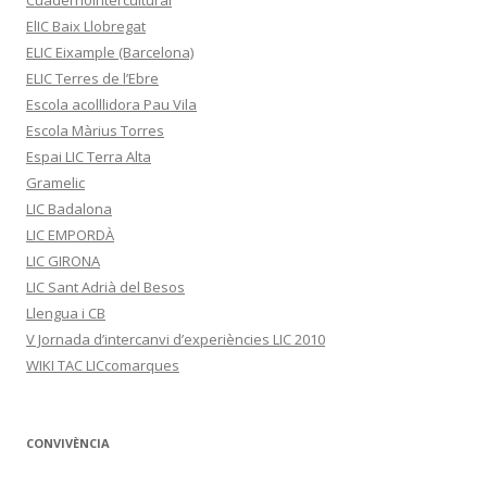
Cuadernointercultural
ElIC Baix Llobregat
ELIC Eixample (Barcelona)
ELIC Terres de l’Ebre
Escola acolllidora Pau Vila
Escola Màrius Torres
Espai LIC Terra Alta
Gramelic
LIC Badalona
LIC EMPORDÀ
LIC GIRONA
LIC Sant Adrià del Besos
Llengua i CB
V Jornada d’intercanvi d’experiències LIC 2010
WIKI TAC LICcomarques
CONVIVÈNCIA