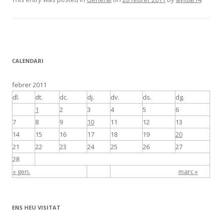
CALENDARI
febrer 2011
dl.
dt.
dc.
dj.
dv.
ds.
dg.
1
2
3
4
5
6
7
8
9
10
11
12
13
14
15
16
17
18
19
20
21
22
23
24
25
26
27
28
« gen.
març »
ENS HEU VISITAT