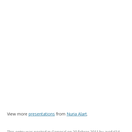
View more
presentations
from
Nuria Alart
.
This entry was posted in
General
on
20 febrer 2011
by
avidal14
.