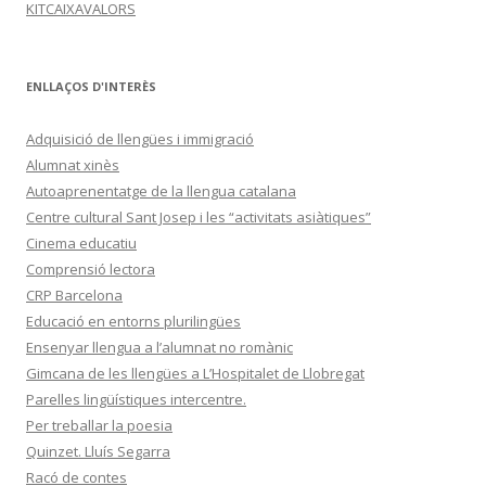
KITCAIXAVALORS
ENLLAÇOS D'INTERÈS
Adquisició de llengües i immigració
Alumnat xinès
Autoaprenentatge de la llengua catalana
Centre cultural Sant Josep i les “activitats asiàtiques”
Cinema educatiu
Comprensió lectora
CRP Barcelona
Educació en entorns plurilingües
Ensenyar llengua a l’alumnat no romànic
Gimcana de les llengües a L’Hospitalet de Llobregat
Parelles lingüístiques intercentre.
Per treballar la poesia
Quinzet. Lluís Segarra
Racó de contes