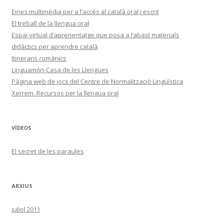
Eines multimèdia per a l’accés al català oral i escrit
El treball de la llengua oral
Espai virtual d’aprenentatge que posa a l’abast materials
didàctics per aprendre català
Itineraris romànics
Linguamón-Casa de les Llengües
Pàgina web de jocs del Centre de Normalització Lingüística
Xerrem. Recursos per la llengua oral
VÍDEOS
El secret de les paraules
ARXIUS
juliol 2011