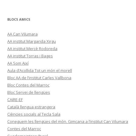
BLOCS AMICS
AA Can Vilumara
AA institut Margarida Xirgu
AA institut Mercè Rodoreda
AA institut Torras i Bages
AA Som Així
Aula d’Acollida Tot un món el morell
Bloc AA de l’institut Carles Vallbona
Bloc Contes del Marroc
Bloc Servei de llengües
CAIRE-EF
Català llengua estrangera
Ciències socials al Tecla Sala
Coneguem les llengües del món. Gimcana a l’institut Can Vilumara
Contes del Marroc