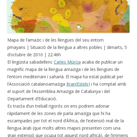
Mapa de l’amazic i de les llengües del seu entorn
pmayans | Situació de la llengua a altres pobles | dimarts, 5
d’octubre de 2010 | 22:46h
El lingüista sabadellenc
Carles Múrcia
acaba de publicar un
magnífic mapa de la llengua amaziga i de les llengües de
l’entorn mediterrani i saharià. El mapa ha estat publicat per
l’Associació catalanoamaziga
Itran(Estels)
i ha comptat amb
el suport de l’Assemblea Amaziga de Catalunya i del
Departament d’Educació.
Es tracta d’un treball rigorós on ens podrem adonar
ràpidament de les zones de parla amaziga que hi ha
escampades per tot el nord d’Àfrica, de l’extensió real de la
llengua àrab (que molts altres mapes presenten com una
gran extensió que ocupa tot aquest nord africà), de l’immens