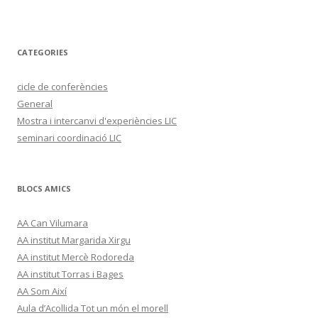
CATEGORIES
cicle de conferències
General
Mostra i intercanvi d'experiències LIC
seminari coordinació LIC
BLOCS AMICS
AA Can Vilumara
AA institut Margarida Xirgu
AA institut Mercè Rodoreda
AA institut Torras i Bages
AA Som Així
Aula d’Acollida Tot un món el morell