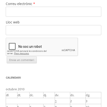
Correu electrònic
*
Lloc web
CALENDARI
octubre 2010
dl.
dt.
dc.
dj.
dv.
ds.
dg.
1
2
3
4
5
6
7
8
9
10