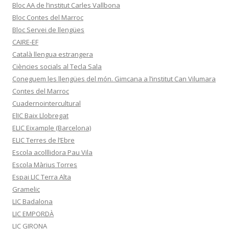
Bloc AA de l’institut Carles Vallbona
Bloc Contes del Marroc
Bloc Servei de llengües
CAIRE-EF
Català llengua estrangera
Ciències socials al Tecla Sala
Coneguem les llengües del món. Gimcana a l’institut Can Vilumara
Contes del Marroc
Cuadernointercultural
ElIC Baix Llobregat
ELIC Eixample (Barcelona)
ELIC Terres de l’Ebre
Escola acolllidora Pau Vila
Escola Màrius Torres
Espai LIC Terra Alta
Gramelic
LIC Badalona
LIC EMPORDÀ
LIC GIRONA