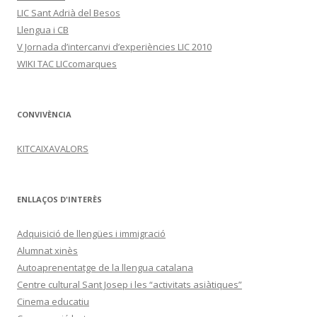
LIC Sant Adrià del Besos
Llengua i CB
V Jornada d’intercanvi d’experiències LIC 2010
WIKI TAC LICcomarques
CONVIVÈNCIA
KITCAIXAVALORS
ENLLAÇOS D'INTERÈS
Adquisició de llengües i immigració
Alumnat xinès
Autoaprenentatge de la llengua catalana
Centre cultural Sant Josep i les “activitats asiàtiques”
Cinema educatiu