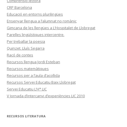
Comprensió lectora
CRP Barcelona
Educació en entorns plurilingües
Ensenyar llengua a l’alumnat no romànic
Gimcana de les llengües a L’Hospitalet de Llobregat
Parelles lingüístiques intercentre.
Per treballar la poesia
Quinzet. Lluís Segarra
Racó de contes
Recursos llengua Jordi Esteban
Recursos matemàtiques
Recursos per a l’aula d’acollida
Recursos Servei Educatiu Baix Llobregat
Servei Educatiu L’H* LIC
V Jornada d’intercanvi d’experiències LIC 2010
RECURSOS LITERATURA