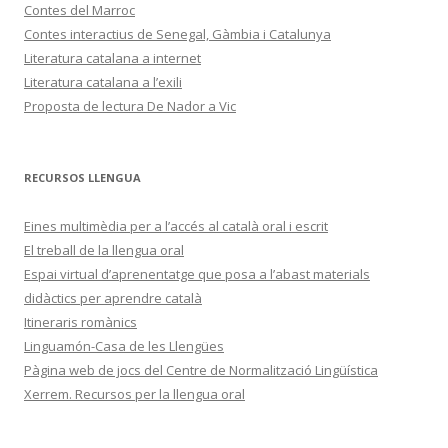
Contes del Marroc
Contes interactius de Senegal, Gàmbia i Catalunya
Literatura catalana a internet
Literatura catalana a l’exili
Proposta de lectura De Nador a Vic
RECURSOS LLENGUA
Eines multimèdia per a l’accés al català oral i escrit
El treball de la llengua oral
Espai virtual d’aprenentatge que posa a l’abast materials
didàctics per aprendre català
Itineraris romànics
Linguamón-Casa de les Llengües
Pàgina web de jocs del Centre de Normalització Lingüística
Xerrem. Recursos per la llengua oral