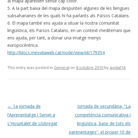
al mapa apareixen sense cap color.
5. A la part baixa del mapa despunten algunes de les llengües
subsaharianes de les quals hi ha parlants als Països Catalans.
6. El mapa també ens ajuda a situar la nostra comunitat
lingüística, els Països Catalans, en un context mediterrani que
ens ajuda, per tant, a donar una imatge menys
europocèntrica.
http://blocs.mesvilaweb.cat/node/view/id/179354
This entry was posted in
General
on
8 octubre 2010
by
avidal14
.
Post
←
1a Jornada de
Jornada de secundària, “La
navigation
l’Aprenentatge i Servei a
competència comunicativa i
L’Hospitalet de Llobregat
lingüística, base de tots els
parenentages”, el proper 10 de