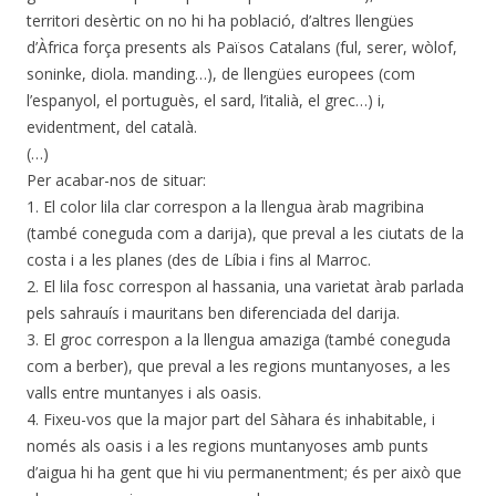
territori desèrtic on no hi ha població, d’altres llengües
d’Àfrica força presents als Països Catalans (ful, serer, wòlof,
soninke, diola. manding…), de llengües europees (com
l’espanyol, el portuguès, el sard, l’italià, el grec…) i,
evidentment, del català.
(…)
Per acabar-nos de situar:
1. El color lila clar correspon a la llengua àrab magribina
(també coneguda com a darija), que preval a les ciutats de la
costa i a les planes (des de Líbia i fins al Marroc.
2. El lila fosc correspon al hassania, una varietat àrab parlada
pels sahrauís i mauritans ben diferenciada del darija.
3. El groc correspon a la llengua amaziga (també coneguda
com a berber), que preval a les regions muntanyoses, a les
valls entre muntanyes i als oasis.
4. Fixeu-vos que la major part del Sàhara és inhabitable, i
només als oasis i a les regions muntanyoses amb punts
d’aigua hi ha gent que hi viu permanentment; és per això que