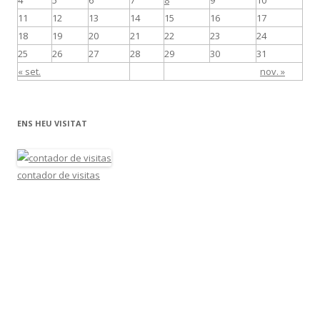
11
12
13
14
15
16
17
18
19
20
21
22
23
24
25
26
27
28
29
30
31
« set.
nov. »
ENS HEU VISITAT
contador de visitas