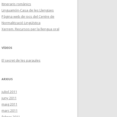
Itineraris romànics
Linguamón-Casa de les Llengües
Pàgina web de jocs del Centre de
Normalització Lingüística
Xerrem. Recursos per la llengua oral
VÍDEOS
El secret de les paraules
ARXIUS
juliol 2011
juny 2011
maig 2011
març 2011
febrer 2011