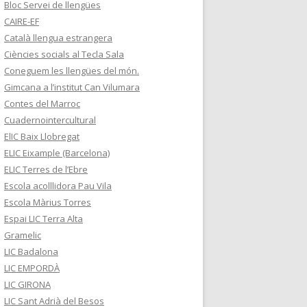
Bloc Servei de llengües
CAIRE-EF
Català llengua estrangera
Ciències socials al Tecla Sala
Coneguem les llengües del món.
Gimcana a l’institut Can Vilumara
Contes del Marroc
Cuadernointercultural
ElIC Baix Llobregat
ELIC Eixample (Barcelona)
ELIC Terres de l’Ebre
Escola acolllidora Pau Vila
Escola Màrius Torres
Espai LIC Terra Alta
Gramelic
LIC Badalona
LIC EMPORDÀ
LIC GIRONA
LIC Sant Adrià del Besos