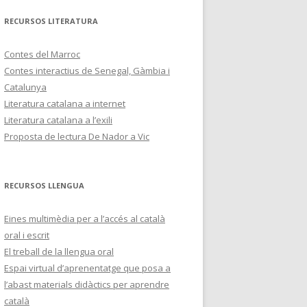
RECURSOS LITERATURA
Contes del Marroc
Contes interactius de Senegal, Gàmbia i
Catalunya
Literatura catalana a internet
Literatura catalana a l’exili
Proposta de lectura De Nador a Vic
RECURSOS LLENGUA
Eines multimèdia per a l’accés al català
oral i escrit
El treball de la llengua oral
Espai virtual d’aprenentatge que posa a
l’abast materials didàctics per aprendre
català