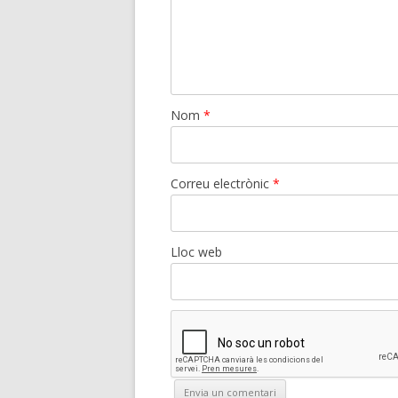
Nom
*
Correu electrònic
*
Lloc web