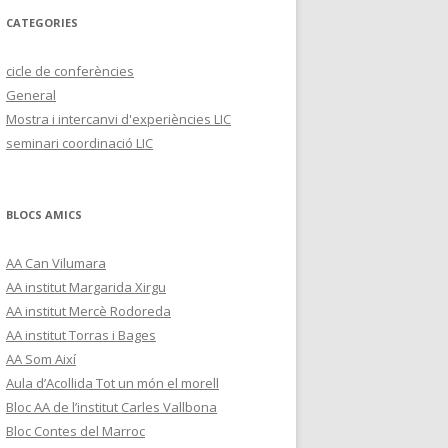
CATEGORIES
cicle de conferències
General
Mostra i intercanvi d'experiències LIC
seminari coordinació LIC
BLOCS AMICS
AA Can Vilumara
AA institut Margarida Xirgu
AA institut Mercè Rodoreda
AA institut Torras i Bages
AA Som Així
Aula d’Acollida Tot un món el morell
Bloc AA de l’institut Carles Vallbona
Bloc Contes del Marroc