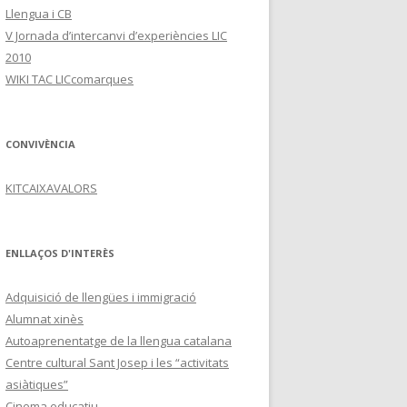
Llengua i CB
V Jornada d’intercanvi d’experiències LIC
2010
WIKI TAC LICcomarques
CONVIVÈNCIA
KITCAIXAVALORS
ENLLAÇOS D'INTERÈS
Adquisició de llengües i immigració
Alumnat xinès
Autoaprenentatge de la llengua catalana
Centre cultural Sant Josep i les “activitats
asiàtiques”
Cinema educatiu