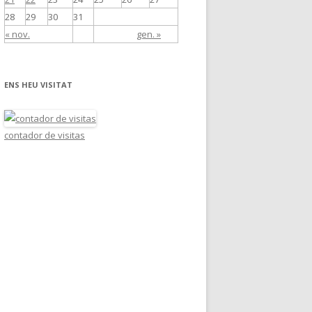
28
29
30
31
« nov.
gen. »
ENS HEU VISITAT
contador de visitas