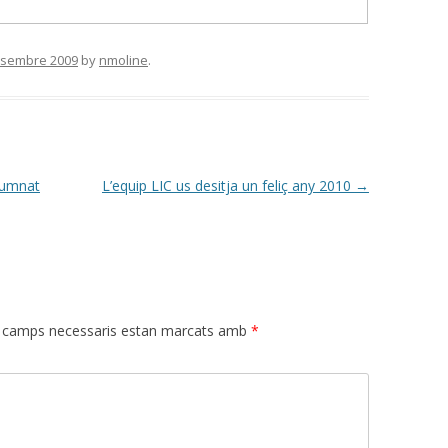
esembre 2009
by
nmoline
.
lumnat
L’equip LIC us desitja un feliç any 2010
→
 camps necessaris estan marcats amb
*