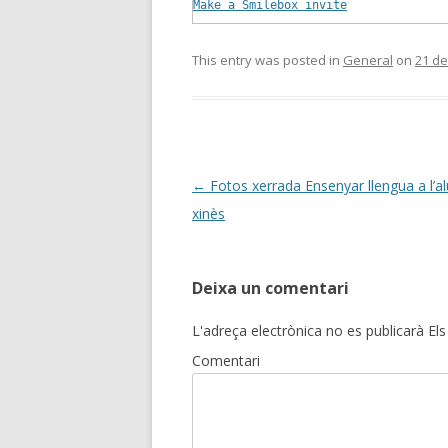
Make a Smilebox invite
This entry was posted in
General
on
21 d
Post
←
Fotos xerrada Ensenyar llengua a l’a
navigation
xinès
Deixa un comentari
L'adreça electrònica no es publicarà
Els
Comentari