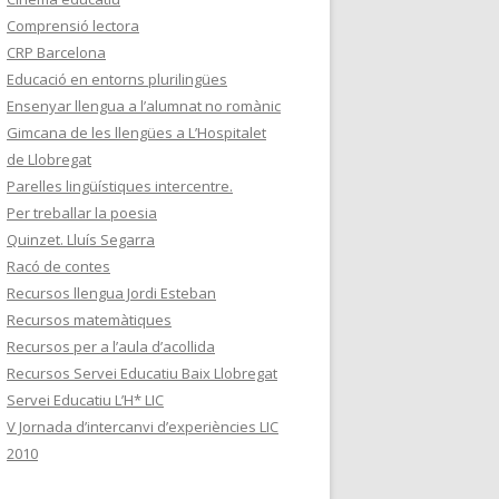
Comprensió lectora
CRP Barcelona
Educació en entorns plurilingües
Ensenyar llengua a l’alumnat no romànic
Gimcana de les llengües a L’Hospitalet
de Llobregat
Parelles lingüístiques intercentre.
Per treballar la poesia
Quinzet. Lluís Segarra
Racó de contes
Recursos llengua Jordi Esteban
Recursos matemàtiques
Recursos per a l’aula d’acollida
Recursos Servei Educatiu Baix Llobregat
Servei Educatiu L’H* LIC
V Jornada d’intercanvi d’experiències LIC
2010