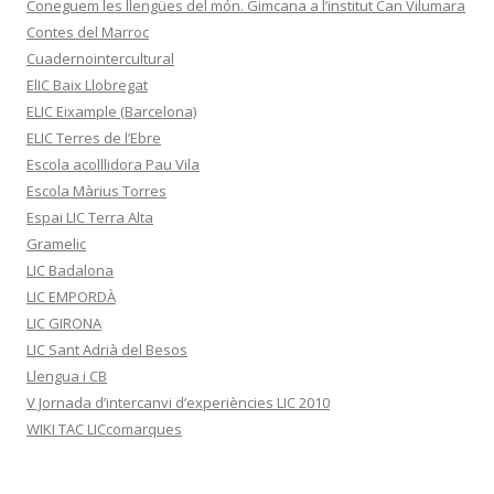
Coneguem les llengües del món. Gimcana a l’institut Can Vilumara
Contes del Marroc
Cuadernointercultural
ElIC Baix Llobregat
ELIC Eixample (Barcelona)
ELIC Terres de l’Ebre
Escola acolllidora Pau Vila
Escola Màrius Torres
Espai LIC Terra Alta
Gramelic
LIC Badalona
LIC EMPORDÀ
LIC GIRONA
LIC Sant Adrià del Besos
Llengua i CB
V Jornada d’intercanvi d’experiències LIC 2010
WIKI TAC LICcomarques