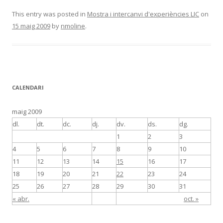
This entry was posted in
Mostra i intercanvi d'experiències LIC
on
15 maig 2009
by
nmoline
.
CALENDARI
maig 2009
dl.
dt.
dc.
dj.
dv.
ds.
dg.
1
2
3
4
5
6
7
8
9
10
11
12
13
14
15
16
17
18
19
20
21
22
23
24
25
26
27
28
29
30
31
« abr.
oct. »