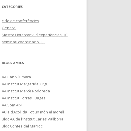
CATEGORIES
cicle de conferències
General
Mostra i intercanvi d'experiències LIC
seminari coordinació LIC
BLOCS AMICS
AA Can Vilumara
AA institut Margarida Xirgu
AA institut Mercè Rodoreda
AA institut Torras i Bages
AA Som Així
Aula d’Acollida Tot un món el morell
Bloc AA de l’institut Carles Vallbona
Bloc Contes del Marroc