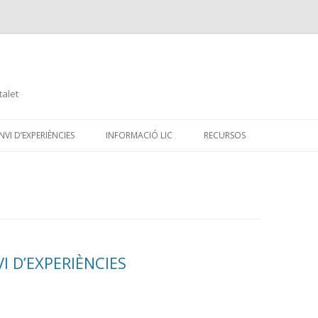
talet
Skip
to
VI D’EXPERIÈNCIES
INFORMACIÓ LIC
RECURSOS
content
I D’EXPERIÈNCIES