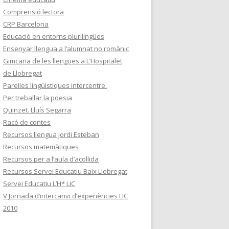
Comprensió lectora
CRP Barcelona
Educació en entorns plurilingües
Ensenyar llengua a l’alumnat no romànic
Gimcana de les llengües a L’Hospitalet
de Llobregat
Parelles lingüístiques intercentre.
Per treballar la poesia
Quinzet. Lluís Segarra
Racó de contes
Recursos llengua Jordi Esteban
Recursos matemàtiques
Recursos per a l’aula d’acollida
Recursos Servei Educatiu Baix Llobregat
Servei Educatiu L’H* LIC
V Jornada d’intercanvi d’experiències LIC
2010