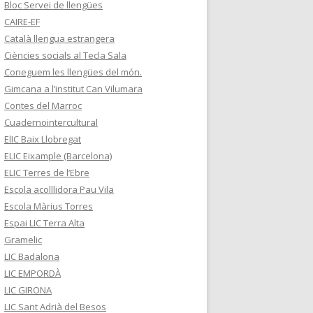
Bloc Servei de llengües
CAIRE-EF
Català llengua estrangera
Ciències socials al Tecla Sala
Coneguem les llengües del món.
Gimcana a l’institut Can Vilumara
Contes del Marroc
Cuadernointercultural
ElIC Baix Llobregat
ELIC Eixample (Barcelona)
ELIC Terres de l’Ebre
Escola acolllidora Pau Vila
Escola Màrius Torres
Espai LIC Terra Alta
Gramelic
LIC Badalona
LIC EMPORDÀ
LIC GIRONA
LIC Sant Adrià del Besos