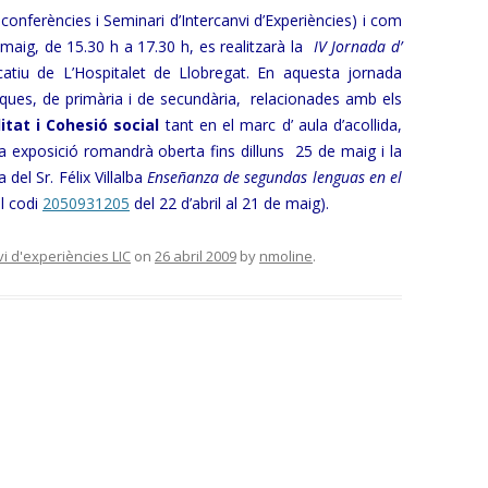
conferències i Seminari d’Intercanvi d’Experiències) i com
maig, de 15.30 h a 17.30 h, es realitzarà la
IV Jornada
d’
catiu de L’Hospitalet de Llobregat. En aquesta jornada
iques, de primària i de secundària, relacionades amb els
itat i Cohesió social
tant en el marc d’ aula d’acollida,
ta exposició romandrà oberta fins dilluns 25 de maig i la
del Sr. Félix Villalba
Enseñanza de segundas lenguas en el
al codi
2050931205
del 22 d’abril al 21 de maig).
vi d'experiències LIC
on
26 abril 2009
by
nmoline
.