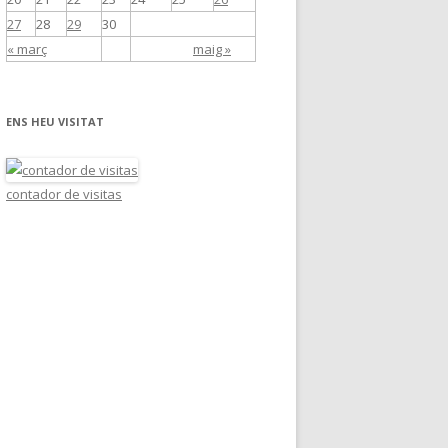
27
28
29
30
« març
maig »
ENS HEU VISITAT
contador de visitas