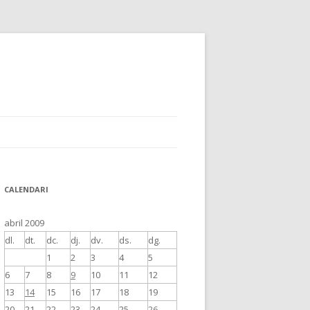
CALENDARI
abril 2009
dl.
dt.
dc.
dj.
dv.
ds.
dg.
1
2
3
4
5
6
7
8
9
10
11
12
13
14
15
16
17
18
19
20
21
22
23
24
25
26