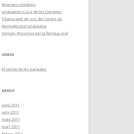
Itineraris romànics
Linguamón-Casa de les Llengües
Pàgina web de jocs del Centre de
Normalització Lingüística
Xerrem. Recursos per la llengua oral
VÍDEOS
El secret de les paraules
ARXIUS
juliol 2011
juny 2011
maig 2011
març 2011
febrer 2011