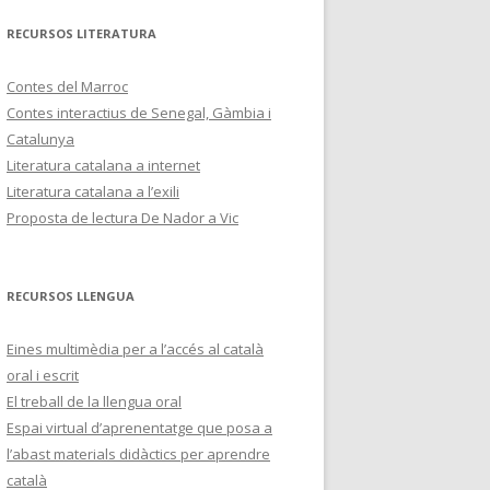
RECURSOS LITERATURA
Contes del Marroc
Contes interactius de Senegal, Gàmbia i
Catalunya
Literatura catalana a internet
Literatura catalana a l’exili
Proposta de lectura De Nador a Vic
RECURSOS LLENGUA
Eines multimèdia per a l’accés al català
oral i escrit
El treball de la llengua oral
Espai virtual d’aprenentatge que posa a
l’abast materials didàctics per aprendre
català