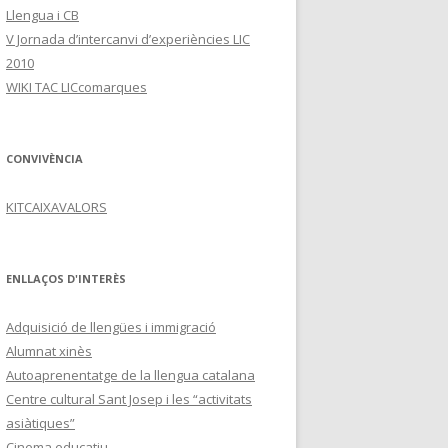
Llengua i CB
V Jornada d’intercanvi d’experiències LIC
2010
WIKI TAC LICcomarques
CONVIVÈNCIA
KITCAIXAVALORS
ENLLAÇOS D'INTERÈS
Adquisició de llengües i immigració
Alumnat xinès
Autoaprenentatge de la llengua catalana
Centre cultural Sant Josep i les “activitats
asiàtiques”
Cinema educatiu