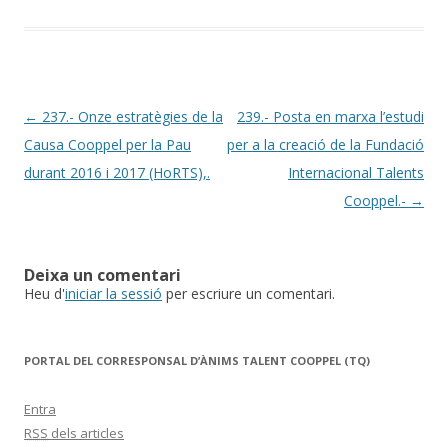
Post
←
237.- Onze estratègies de la
239.- Posta en marxa l’estudi
navigation
Causa Cooppel per la Pau
per a la creació de la Fundació
durant 2016 i 2017 (HoRTS),.
Internacional Talents
Cooppel.-
→
Deixa un comentari
Heu d'
iniciar la sessió
per escriure un comentari.
PORTAL DEL CORRESPONSAL D’ÀNIMS TALENT COOPPEL (TQ)
Entra
RSS
dels articles