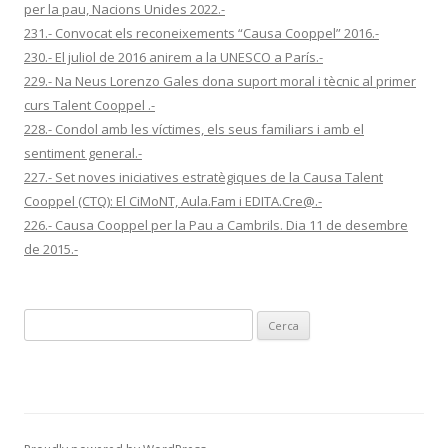
per la pau, Nacions Unides 2022.-
231.- Convocat els reconeixements “Causa Cooppel” 2016.-
230.- El juliol de 2016 anirem a la UNESCO a París.-
229.- Na Neus Lorenzo Gales dona suport moral i tècnic al primer
curs Talent Cooppel .-
228.- Condol amb les víctimes, els seus familiars i amb el
sentiment general.-
227.- Set noves iniciatives estratègiques de la Causa Talent
Cooppel (CTQ): El CiMoNT, Aula.Fam i EDITA.Cre@.-
226.- Causa Cooppel per la Pau a Cambrils. Dia 11 de desembre
de 2015.-
C
e
r
c
a
: