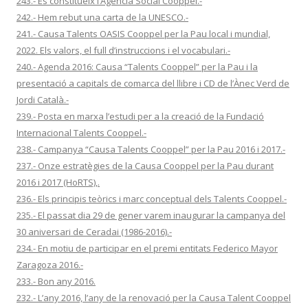
243.- Es constitueix l’Agència Social Cooppel.-
242.- Hem rebut una carta de la UNESCO.-
241.- Causa Talents OASIS Cooppel per la Pau local i mundial,
2022. Els valors, el full d’instruccions i el vocabulari.-
240.- Agenda 2016: Causa “Talents Cooppel” per la Pau i la
presentació a capitals de comarca del llibre i CD de l’Ànec Verd de
Jordi Català.-
239.- Posta en marxa l’estudi per a la creació de la Fundació
Internacional Talents Cooppel.-
238.- Campanya “Causa Talents Cooppel” per la Pau 2016 i 2017.-
237.- Onze estratègies de la Causa Cooppel per la Pau durant
2016 i 2017 (HoRTS),.
236.- Els principis teòrics i marc conceptual dels Talents Cooppel.-
235.- El passat dia 29 de gener varem inaugurar la campanya del
30 aniversari de Ceradai (1986-2016).-
234.- En motiu de participar en el premi entitats Federico Mayor
Zaragoza 2016.-
233.- Bon any 2016.
232.- L’any 2016, l’any de la renovació per la Causa Talent Cooppel