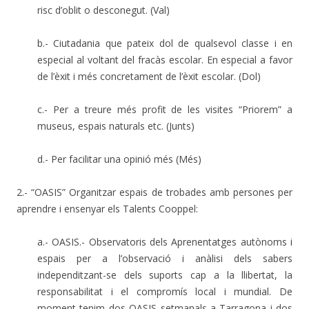
risc d’oblit o desconegut. (Val)
b.- Ciutadania que pateix dol de qualsevol classe i en
especial al voltant del fracàs escolar. En especial a favor
de l’èxit i més concretament de l’èxit escolar. (Dol)
c.- Per a treure més profit de les visites “Priorem” a
museus, espais naturals etc. (Junts)
d.- Per facilitar una opinió més (Més)
2.- “OASIS” Organitzar espais de trobades amb persones per
aprendre i ensenyar els Talents Cooppel:
a.- OASIS.- Observatoris dels Aprenentatges autònoms i
espais per a l’observació i anàlisi dels sabers
independitzant-se dels suports cap a la llibertat, la
responsabilitat i el compromís local i mundial. De
moment tenim dos OASIS setmanals a Tarragona i dos