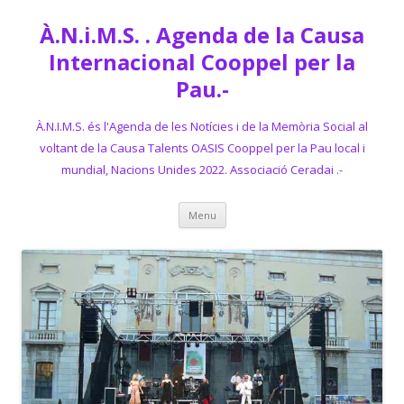
À.N.i.M.S. . Agenda de la Causa
Internacional Cooppel per la
Pau.-
À.N.I.M.S. és l'Agenda de les Notícies i de la Memòria Social al
voltant de la Causa Talents OASIS Cooppel per la Pau local i
mundial, Nacions Unides 2022. Associació Ceradai .-
Skip
Menu
to
content