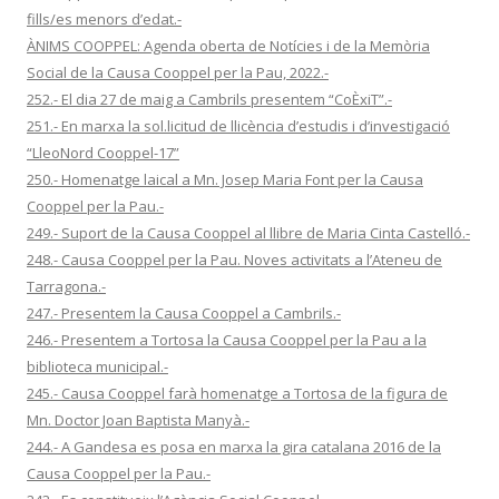
fills/es menors d’edat.-
ÀNIMS COOPPEL: Agenda oberta de Notícies i de la Memòria
Social de la Causa Cooppel per la Pau, 2022.-
252.- El dia 27 de maig a Cambrils presentem “CoÈxiT”.-
251.- En marxa la sol.licitud de llicència d’estudis i d’investigació
“LleoNord Cooppel-17”
250.- Homenatge laical a Mn. Josep Maria Font per la Causa
Cooppel per la Pau.-
249.- Suport de la Causa Cooppel al llibre de Maria Cinta Castelló.-
248.- Causa Cooppel per la Pau. Noves activitats a l’Ateneu de
Tarragona.-
247.- Presentem la Causa Cooppel a Cambrils.-
246.- Presentem a Tortosa la Causa Cooppel per la Pau a la
biblioteca municipal.-
245.- Causa Cooppel farà homenatge a Tortosa de la figura de
Mn. Doctor Joan Baptista Manyà.-
244.- A Gandesa es posa en marxa la gira catalana 2016 de la
Causa Cooppel per la Pau.-