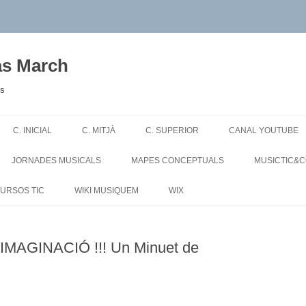
as March
es
Skip
to
C. INICIAL
C. MITJÀ
C. SUPERIOR
CANAL YOUTUBE
content
JORNADES MUSICALS
MAPES CONCEPTUALS
MUSICTIC&
URSOS TIC
WIKI MUSIQUEM
WIX
la IMAGINACIÓ !!! Un Minuet de