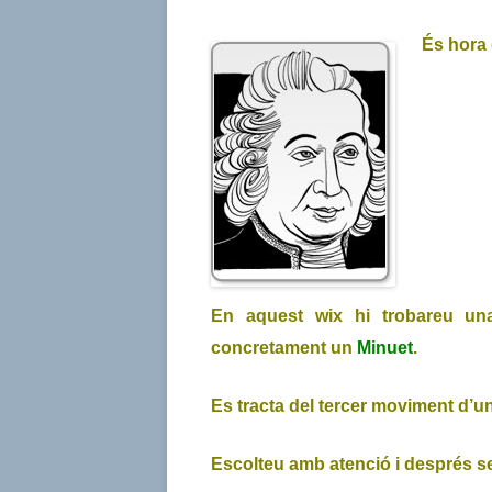
És hora d
En aquest wix hi trobareu una 
concretament un
Minuet
.
Es tracta del tercer moviment d’u
Escolteu amb atenció i després s