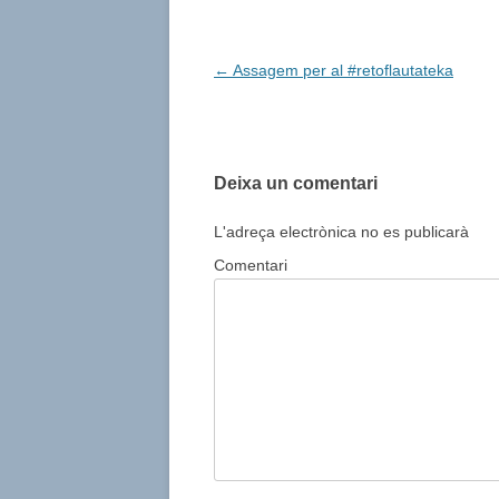
Post
←
Assagem per al #retoflautateka
navigation
Deixa un comentari
L'adreça electrònica no es publicarà
Comentari