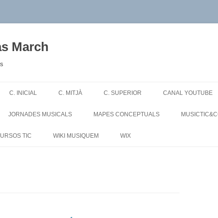
as March
es
Skip
to
C. INICIAL
C. MITJÀ
C. SUPERIOR
CANAL YOUTUBE
content
JORNADES MUSICALS
MAPES CONCEPTUALS
MUSICTIC&
URSOS TIC
WIKI MUSIQUEM
WIX