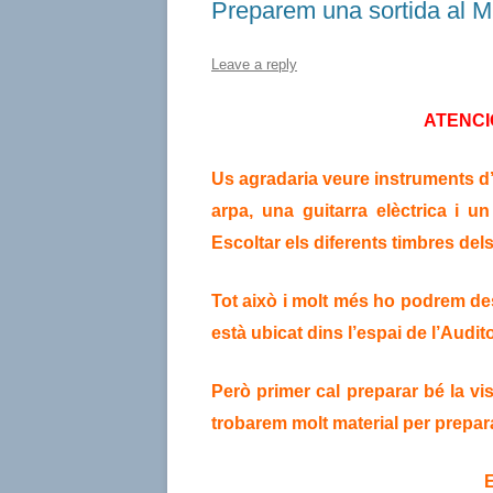
Preparem una sortida al
Leave a reply
ATENCIÓ,
Us agradaria veure instruments d’a
arpa, una guitarra elèctrica i 
Escoltar els diferents timbres d
Tot això i molt més ho podrem des
està ubicat dins l’espai de l’Audit
Però primer cal preparar bé la vi
trobarem molt material per prepara