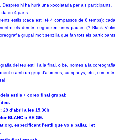
. Després hi ha hurà una xocolatada per als participants.
dida en 4 parts:
erents estils (cada estil té 4 compassos de 8 temps): cada
l mentre els demés segueixen unes pautes (? Black Violin
oreografia grupal molt senzilla que fan tots els participants
grafia del teu estil i a la final, o bé, només a la coreografia
idualment o amb un grup d’alumnes, companys, etc., com més
sa!
 dels estils + coreo final grupal
:
ídeo.
: 29 d’abril a les 15.30h.
 color BLANC o BEIGE.
t.org
, especificant l’estil que vols ballar, i et
.