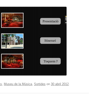
ts
,
Museu de la Música
,
Sortides
on
30 abril 2012
.