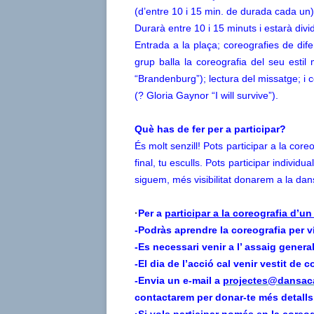
(d’entre 10 i 15 min. de durada cada un)
Durarà entre 10 i 15 minuts i estarà divi
Entrada a la plaça; coreografies de dif
grup balla la coreografia del seu esti
“Brandenburg”); lectura del missatge; i c
(? Gloria Gaynor “I will survive”).
Què has de fer per a participar?
És molt senzill! Pots participar a la coreo
final, tu esculls. Pots participar indiv
siguem, més visibilitat donarem a la dan
·
Per a
participar a la coreografia d’un
-Podràs aprendre la coreografia per v
-Es necessari venir a l’ assaig general
-El dia de l’acció cal venir vestit de
-Envia un e-mail a
projectes@dansaca
contactarem per donar-te més detalls