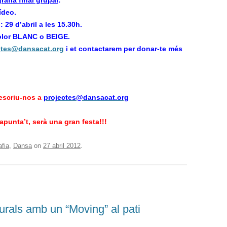
rafia final grupal
:
ídeo.
: 29 d’abril
a les 15.30h.
 color BLANC o BEIGE.
ctes@dansacat.org
i et contactarem per donar-te més
 escriu-nos a
projectes@dansacat.org
apunta’t, serà una gran festa!!!
fia
,
Dansa
on
27 abril 2012
.
rals amb un “Moving” al pati