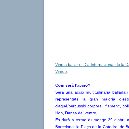
Vine a ballar el Dia Internacional de la
Vimeo
.
Com serà l’acció?
Serà una acció multitudinària ballada i
representats la gran majoria d’est
claqué/percussió corporal, flamenc, bo
Hop, Dansa del ventre,…
Es durà a terme diumenge 29 d’abril a 
Barcelona: la Plaça de la Catedral de B