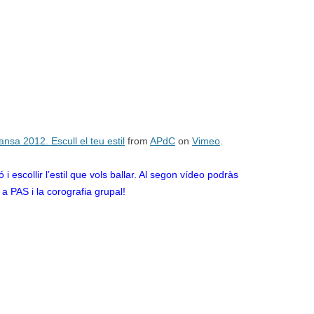
ansa 2012. Escull el teu estil
from
APdC
on
Vimeo
.
i escollir l’estil que vols ballar. Al segon vídeo podràs
 a PAS i la corografia grupal!