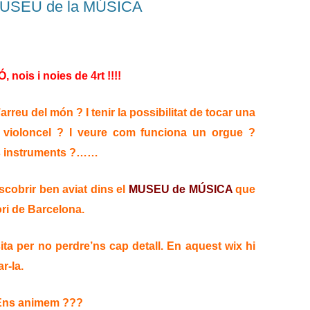
 MUSEU de la MÚSICA
 nois i noies de 4rt !!!!
rreu del món ? I tenir la possibilitat de tocar una
un violoncel ? I veure com funciona un orgue ?
els instruments ?……
cobrir ben aviat dins el
MUSEU de MÚSICA
que
ori de Barcelona.
sita per no perdre’ns cap detall. En aquest wix hi
r-la.
Ens animem ???