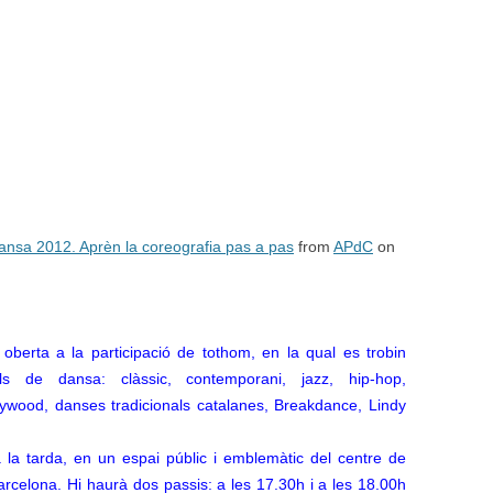
 Dansa 2012. Aprèn la coreografia pas a pas
from
APdC
on
 oberta a la participació de tothom, en la qual es trobin
ils de dansa: clàssic, contemporani, jazz, hip-hop,
llywood, danses tradicionals catalanes, Breakdance, Lindy
la tarda, en un espai públic i emblemàtic del centre de
arcelona. Hi haurà dos passis: a les 17.30h i a les 18.00h