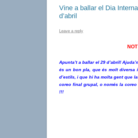
Vine a ballar el Dia Inter
d’abril
Leave a reply
NOTÍ
Apunta’t a ballar el 29 d’abril! Ajuda
és un bon pla, que és molt diversa i 
d’estils, i que hi ha molta gent que la
coreo final grupal, o només la coreo 
!!!