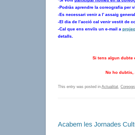
·
Si vols
participar només en la coreog
-Podràs aprendre la coreografia per v
-Es necessari venir a l’ assaig general
-El dia de l’acció cal venir vestit de
-Cal que ens enviïs un e-mail a
proje
detalls.
Si tens algun dubte
No ho dubtis, 
This entry was posted in
Actualitat
,
Coreogra
Acabem les Jornades Cultu