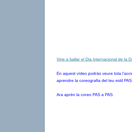
Vine a ballar el Dia Internacional de la D
En aquest vídeo podràs veure tota l’acció 
aprendre la coreografia del teu estil PAS
Ara aprèn la coreo PAS a PAS: