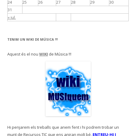
24
25
26
27
28
29
30
31
« jul.
TENIM UN WIKI DE MÚSICA !!!
Aquest és el nou
WIKI
de Música !!!
Hi penjarem els treballs que anem fent i hi podrem trobar un
munt de Recursos TIC que ens aniran molt bé.
ENTREU-HI I