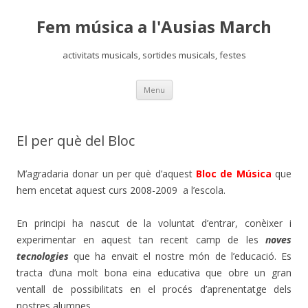
Fem música a l'Ausias March
activitats musicals, sortides musicals, festes
Skip
Menu
to
content
El per què del Bloc
M’agradaria donar un per què d’aquest
B
loc de Música
que
hem encetat aquest curs 2008-2009 a l’escola.
En principi ha nascut de la voluntat d’entrar, conèixer i
experimentar en aquest tan recent camp de les
noves
tecnologies
que ha envait el nostre món de l’educació. Es
tracta d’una molt bona eina educativa que obre un gran
ventall de possibilitats en el procés d’aprenentatge dels
nostres alumnes.