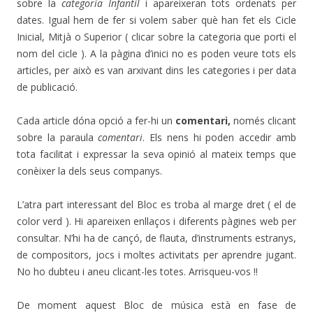
sobre la
categoria Infantil
i apareixeran tots ordenats per
dates. Igual hem de fer si volem saber què han fet els Cicle
Inicial, Mitjà o Superior ( clicar sobre la categoria que porti el
nom del cicle ). A la pàgina d’inici no es poden veure tots els
articles, per això es van arxivant dins les categories i per data
de publicació.
Cada article dóna opció a fer-hi un
comentari,
només clicant
sobre la paraula
comentari
. Els nens hi poden accedir amb
tota facilitat i expressar la seva opinió al mateix temps que
conèixer la dels seus companys.
L’atra part interessant del Bloc es troba al marge dret ( el de
color verd ). Hi apareixen enllaços i diferents pàgines web per
consultar. N’hi ha de cançó, de flauta, d’instruments estranys,
de compositors, jocs i moltes activitats per aprendre jugant.
No ho dubteu i aneu clicant-les totes. Arrisqueu-vos !!
De moment aquest Bloc de música està en fase de