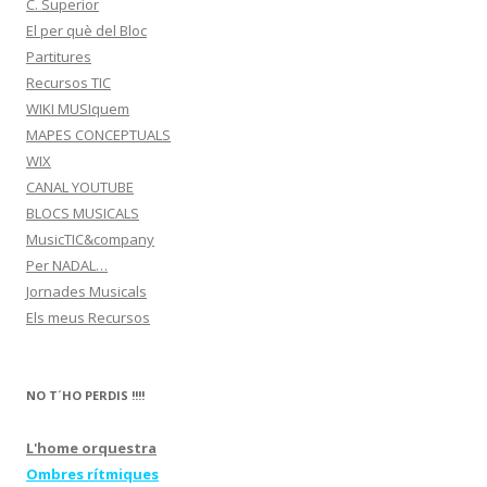
C. Superior
El per què del Bloc
Partitures
Recursos TIC
WIKI MUSIquem
MAPES CONCEPTUALS
WIX
CANAL YOUTUBE
BLOCS MUSICALS
MusicTIC&company
Per NADAL…
Jornades Musicals
Els meus Recursos
NO T´HO PERDIS !!!!
L'home orquestra
Ombres rítmiques