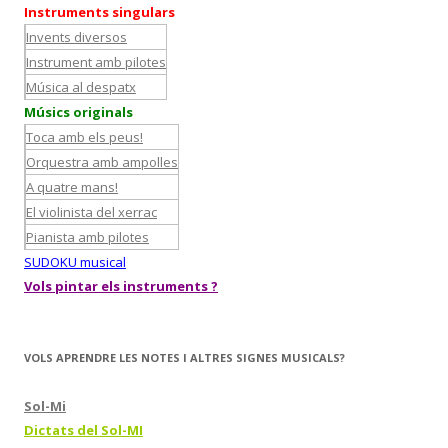
Instruments singulars
Invents diversos
Instrument amb pilotes
Música al despatx
Músics originals
Toca amb els peus!
Orquestra amb ampolles
A quatre mans!
El violinista del xerrac
Pianista amb pilotes
SUDOKU musical
Vols pintar els instruments ?
VOLS APRENDRE LES NOTES I ALTRES SIGNES MUSICALS?
Sol-Mi
Dictats del Sol-MI