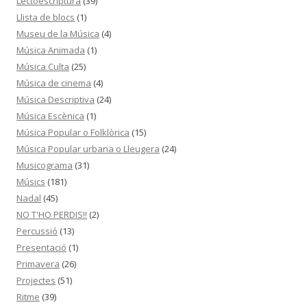
Lectoescriptura
(39)
Llista de blocs
(1)
Museu de la Música
(4)
Música Animada
(1)
Música Culta
(25)
Música de cinema
(4)
Música Descriptiva
(24)
Música Escènica
(1)
Música Popular o Folklòrica
(15)
Música Popular urbana o Lleugera
(24)
Musicograma
(31)
Músics
(181)
Nadal
(45)
NO T'HO PERDIS!!
(2)
Percussió
(13)
Presentació
(1)
Primavera
(26)
Projectes
(51)
Ritme
(39)