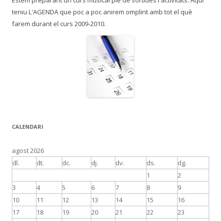
teniu L'AGENDA que poc a poc anirem omplint amb tot el què
farem durant el curs 2009-2010.
CALENDARI
agost 2026
dl.
dt.
dc.
dj.
dv.
ds.
dg.
1
2
3
4
5
6
7
8
9
10
11
12
13
14
15
16
17
18
19
20
21
22
23