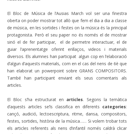
El Bloc de Música de l’Ausias March vol ser una finestra
oberta on poder mostrar tot allò que fem el dia a dia a classe
de música, en les sortides i festes on la música és la principal
protagonista. Però el seu paper no és només el de mostrar
sinó el de fer participar, el de permetre interactuar, el de
guiar l’aprenentatge oferint enllaços, videos i materials
diversos. Els alumnes han participat algun cop en l’elaboració
d’algun d’aquests materials, com en el cas del nens de 6è que
han elaborat un powerpoint sobre GRANS COMPOSITORS.
També han participant enviant els seus comentaris als
articles.
El Bloc s’ha estructurat en
articles
. Segons la temàtica
d’aquests articles se’ls classifica en diferents
categories
:
cançó, audició, lectoescriptura, ritme, dansa, compositors,
festes, sortides, història de la música…… Si volem trobar tots
els articles referents als nens d’infantil només caldrà clicar