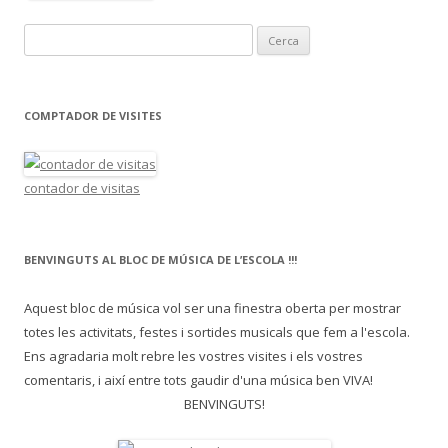
C
e
r
c
COMPTADOR DE VISITES
a
:
contador de visitas
BENVINGUTS AL BLOC DE MÚSICA DE L’ESCOLA !!!
Aquest bloc de música vol ser una finestra oberta per mostrar
totes les activitats, festes i sortides musicals que fem a l'escola.
Ens agradaria molt rebre les vostres visites i els vostres
comentaris, i així entre tots gaudir d'una música ben VIVA!
BENVINGUTS!