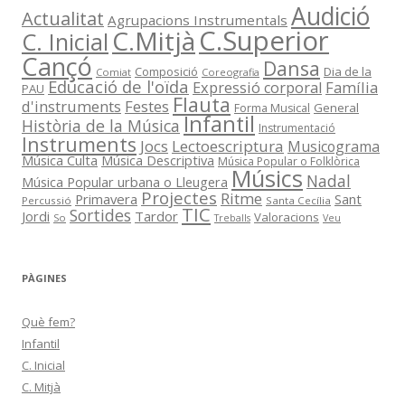
Audició
Actualitat
Agrupacions Instrumentals
C.Superior
C.Mitjà
C. Inicial
Cançó
Dansa
Composició
Dia de la
Comiat
Coreografia
Educació de l'oïda
Família
Expressió corporal
PAU
Flauta
d'instruments
Festes
General
Forma Musical
Infantil
Història de la Música
Instrumentació
Instruments
Jocs
Lectoescriptura
Musicograma
Música Culta
Música Descriptiva
Música Popular o Folklòrica
Músics
Nadal
Música Popular urbana o Lleugera
Projectes
Ritme
Primavera
Sant
Percussió
Santa Cecília
TIC
Sortides
Jordi
Tardor
Valoracions
So
Treballs
Veu
PÀGINES
Què fem?
Infantil
C. Inicial
C. Mitjà