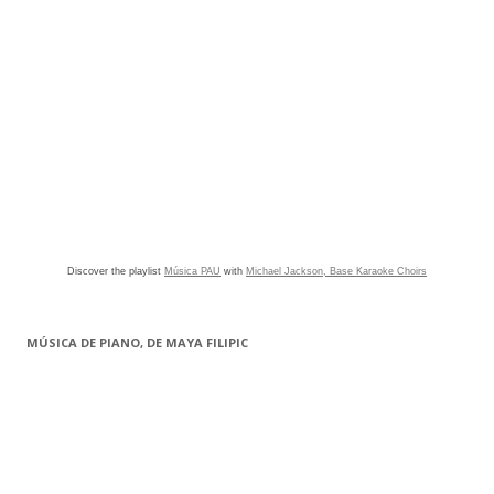
Discover the playlist
Música PAU
with
Michael Jackson, Base Karaoke Choirs
MÚSICA DE PIANO, DE MAYA FILIPIC