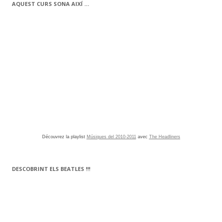
AQUEST CURS SONA AIXÍ …
Découvrez la playlist
Músiques del 2010-2011
avec
The Headliners
DESCOBRINT ELS BEATLES !!!