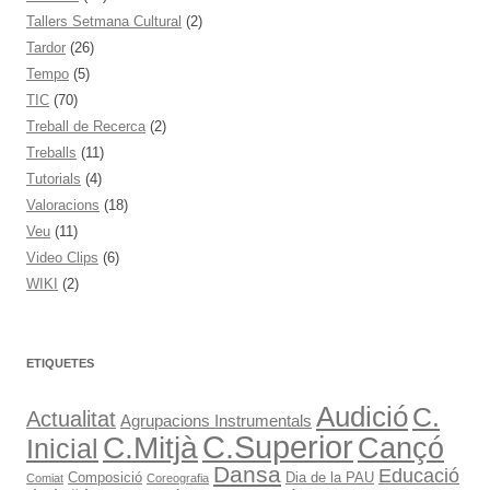
Tallers Setmana Cultural
(2)
Tardor
(26)
Tempo
(5)
TIC
(70)
Treball de Recerca
(2)
Treballs
(11)
Tutorials
(4)
Valoracions
(18)
Veu
(11)
Video Clips
(6)
WIKI
(2)
ETIQUETES
Audició
C.
Actualitat
Agrupacions Instrumentals
C.Superior
C.Mitjà
Cançó
Inicial
Dansa
Educació
Composició
Dia de la PAU
Comiat
Coreografia