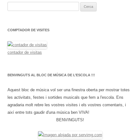
C
e
r
c
COMPTADOR DE VISITES
a
:
contador de visitas
BENVINGUTS AL BLOC DE MÚSICA DE L’ESCOLA !!!
Aquest bloc de música vol ser una finestra oberta per mostrar totes
les activitats, festes i sortides musicals que fem a l'escola. Ens
agradaria molt rebre les vostres visites i els vostres comentaris, i
així entre tots gaudir d'una música ben VIVA!
BENVINGUTS!