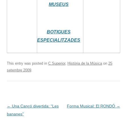
MUSEUS
BOTIGUES
ESPECIALITZADES
This entry was posted in
C.Superior
,
Història de la Música
on
25
setembre 2009
.
Post
←
Una Cançó divertida: “Les
Forma Musical: El RONDÓ
→
navigation
bananes”