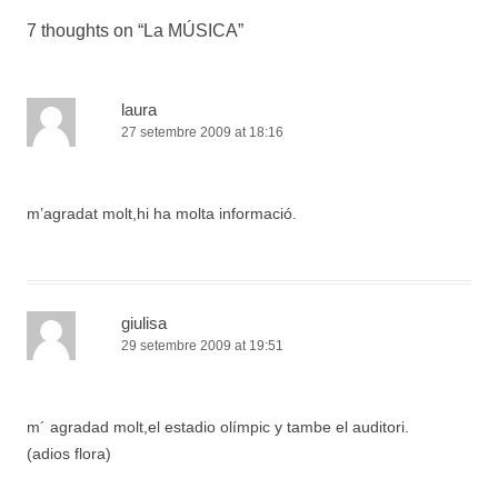
7 thoughts on “
La MÚSICA
”
laura
27 setembre 2009 at 18:16
m’agradat molt,hi ha molta informació.
giulisa
29 setembre 2009 at 19:51
m´ agradad molt,el estadio olímpic y tambe el auditori.
(adios flora)