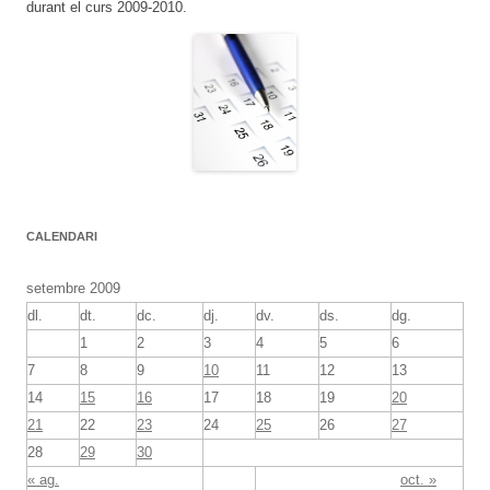
durant el curs 2009-2010.
CALENDARI
setembre 2009
dl.
dt.
dc.
dj.
dv.
ds.
dg.
1
2
3
4
5
6
7
8
9
10
11
12
13
14
15
16
17
18
19
20
21
22
23
24
25
26
27
28
29
30
« ag.
oct. »