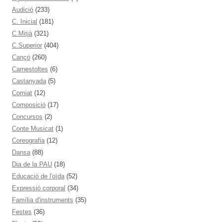
Audició
(233)
C. Inicial
(181)
C.Mitjà
(321)
C.Superior
(404)
Cançó
(260)
Carnestoltes
(6)
Castanyada
(5)
Comiat
(12)
Composició
(17)
Concursos
(2)
Conte Musicat
(1)
Coreografia
(12)
Dansa
(88)
Dia de la PAU
(18)
Educació de l'oïda
(52)
Expressió corporal
(34)
Família d'instruments
(35)
Festes
(36)