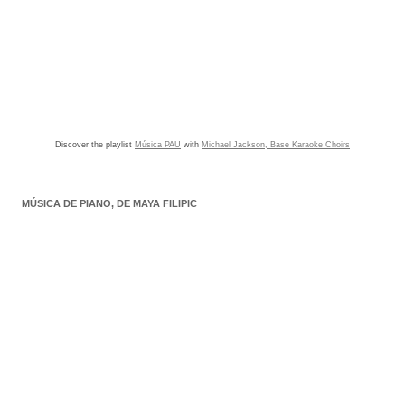
Discover the playlist
Música PAU
with
Michael Jackson, Base Karaoke Choirs
MÚSICA DE PIANO, DE MAYA FILIPIC