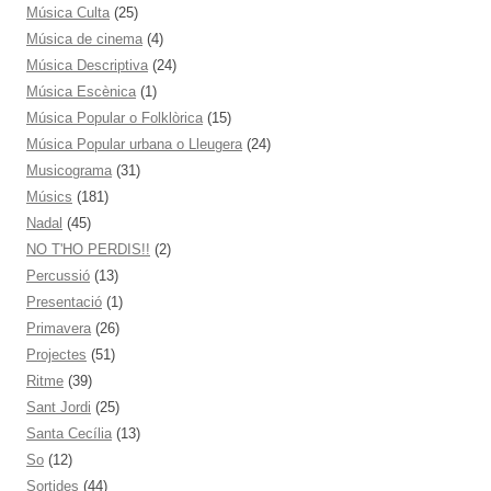
Música Culta
(25)
Música de cinema
(4)
Música Descriptiva
(24)
Música Escènica
(1)
Música Popular o Folklòrica
(15)
Música Popular urbana o Lleugera
(24)
Musicograma
(31)
Músics
(181)
Nadal
(45)
NO T'HO PERDIS!!
(2)
Percussió
(13)
Presentació
(1)
Primavera
(26)
Projectes
(51)
Ritme
(39)
Sant Jordi
(25)
Santa Cecília
(13)
So
(12)
Sortides
(44)