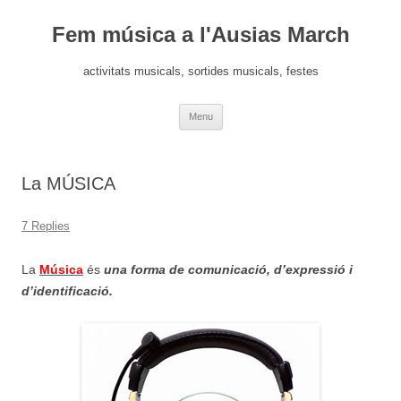
Fem música a l'Ausias March
activitats musicals, sortides musicals, festes
Skip
Menu
to
content
La MÚSICA
7 Replies
La
Música
és
una forma de comunicació, d’expressió i
d’identificació.