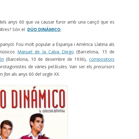
els anys 60 que va causar furor amb una cançó que es
altres? Són el
DÚO DINÁMICO
.
anyol. Fou molt popular a Espanya i Amèrica Llatina als
 músicos
Manuel de la Calva Diego
(Barcelona, 15 de
ón
(Barcelona, 10 de desembre de 1936),
compositors
protagonistes de vàries pel.lícules. Van ser els
precursors
en
fan
als anys 60 del segle XX.