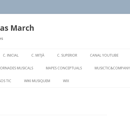
ias March
es
Skip
to
C. INICIAL
C. MITJÀ
C. SUPERIOR
CANAL YOUTUBE
content
JORNADES MUSICALS
MAPES CONCEPTUALS
MUSICTIC&COMPANY
OS TIC
WIKI MUSIQUEM
WIX