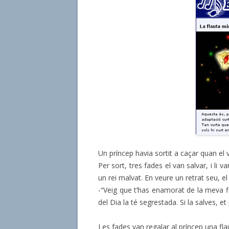
Un príncep havia sortit a caçar quan el
Per sort, tres fades el van salvar, i li
un rei malvat. En veure un retrat seu, e
-“Veig que t’has enamorat de la meva fil
del Dia la té segrestada. Si la salves, e
Les fades van regalar al príncep una flau