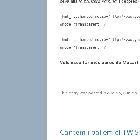
seva filla
la princesa Pamina
. I després
[kml_flashembed movie="http://www.yo
wmode="transparent" /]
[kml_flashembed movie="http://www.yo
wmode="transparent" /]
Vols escoltar més obres de
Mozart
This entry was posted in
Audició
,
C. Inicial
,
Cantem i ballem el TWI