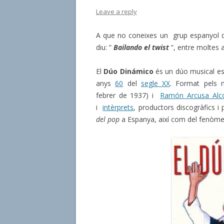
Leave a reply
A que no coneixes un grup espanyol d
diu: ”
Bailando el twist
“, entre moltes 
El
Dúo Dinámico
és un dúo musical esp
anys
60
del
segle XX
. Format pels
febrer de 1937) i
Ramón Arcusa Alc
i
intèrprets
, productors discogràfics i 
del pop
a Espanya, així com del fenòm