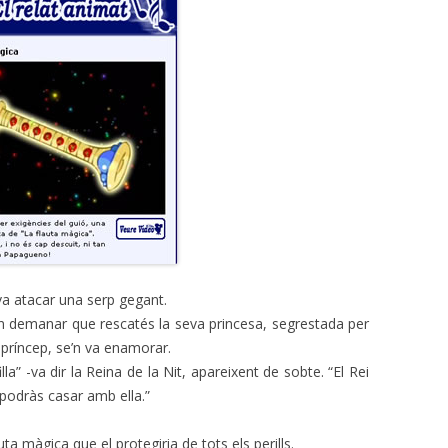
 va atacar una serp gegant.
 van demanar que rescatés la seva princesa, segrestada per
l príncep, se’n va enamorar.
la” -va dir la Reina de la Nit, apareixent de sobte. “El Rei
t podràs casar amb ella.”
ta màgica que el protegiria de tots els perills.