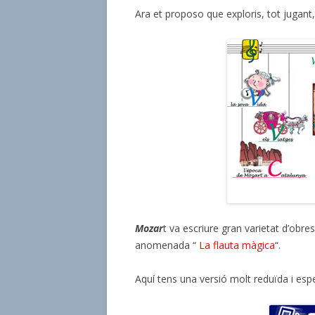
Ara et proposo que exploris, tot jugant
Mozar
t va escriure gran varietat d’obr
anomenada “
La flauta màgica
“.
Aquí tens una versió molt reduïda i esp