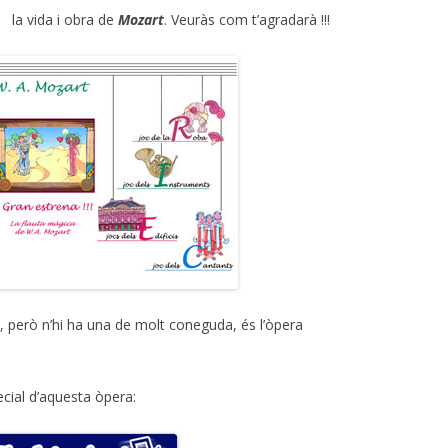
, la vida i obra de
Mozart
. Veuràs com t’agradarà !!!
es, però n’hi ha una de molt coneguda, és
l’òpera
ecial d’aquesta òpera: