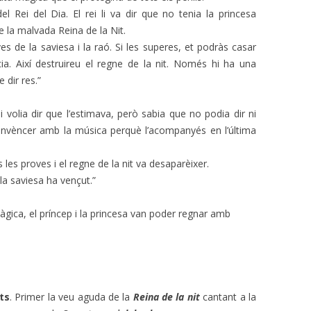
el Rei del Dia. El rei li va dir que no tenia la princesa
e la malvada Reina de la Nit.
ves de la saviesa i la raó. Si les superes, et podràs casar
ia. Així destruireu el regne de la nit. Només hi ha una
 dir res.”
i volia dir que l’estimava, però sabia que no podia dir ni
convèncer amb la música perquè l’acompanyés en l’última
s les proves i el regne de la nit va desaparèixer.
 la saviesa ha vençut.”
màgica, el príncep i la princesa van poder regnar amb
ts
. Primer la veu aguda de la
Reina de la nit
cantant a la