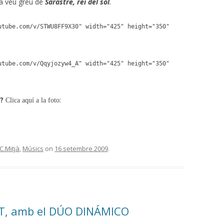
 la veu greu de
Sarastre, rei del sol
.
utube.com/v/STWU8FF9X30" width="425" height="350"
utube.com/v/Qqyjozyw4_A" width="425" height="350"
?
:
Clica aquí a la foto
C.Mitjà
,
Músics
on
16 setembre 2009
.
ST, amb el DÚO DINÁMICO