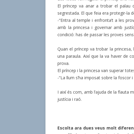
El príncep va anar a trobar el palau d
segrestada. El que feia era protegir-la d
-“Entra al temple i enfronta’t a les pro
amb la princesa i governar amb justíc
condició: has de passar les proves sense
Quan el príncep va trobar la princesa, l
una paraula. Així que la va haver de 
prova.
El príncep i la princesa van superar tote
-“La llum s’ha imposat sobre la foscor i
I així és com, amb l’ajuda de la flauta 
justícia i raó.
Escolta ara dues veus molt diferen