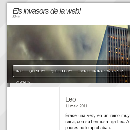
Els invasors de la web!
Sisè
INICI
QUI SOM?
QUÈ LLEGIM?
ESCRIU. NARRACIONS BREUS
AGENDA
Leo
11 maig 2011
Érase una vez, en un reino muy l
reina, con su hermosa hija Leo. 
padres no lo aprobaban.