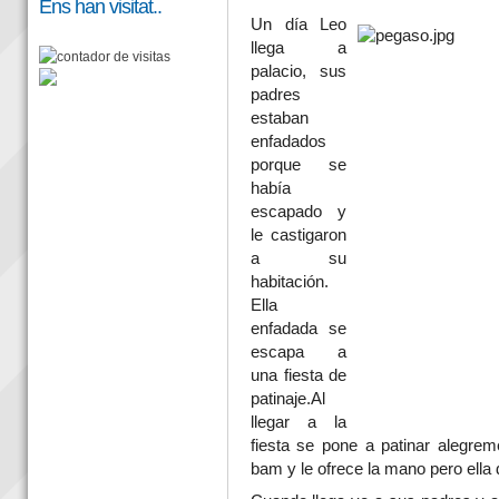
Ens han visitat..
Un día Leo
llega a
palacio, sus
padres
estaban
enfadados
porque se
había
escapado y
le castigaron
a su
habitación.
Ella
enfadada se
escapa a
una fiesta de
patinaje.Al
llegar a la
fiesta se pone a patinar alegre
bam y le ofrece la mano pero ella d