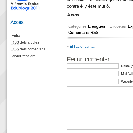
contra él y éste murió.
Juana
Accés
Categories
Llengües
Etiquetes
Ex
Comentaris RSS
Entra
RSS
dels articles
«
El llac encantat
RSS
dels comentaris
WordPress.org
Fer un comentari
Name (r
Mail (wi
Website