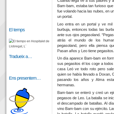
Cuando llega ve a sus padres y al
Bam-bam, estaba tan furioso que l
fue volando hacia las nubes, en 
un portal.
Leo entra en un portal y ve mil 
El temps
burbuja, entonces todas las burb
ante sus ojos pegasoland. “Pegaso
atrás el mundo de los huma
pegasoland, pero ella piensa q
Pasan años y Leo tiene pegasitos
Tradueix a…
Un día aparece Bam-bam en form
sus pegasitos él los coge a todos 
casa Leó ve todo roto pero sal
quien se había llevado a Doxan,
Ens presentem…
pasando los años y Alma esta
hermanas.
Bam-bam se enteró y creó un ejérc
pegasos de Leo. La batalla se ini
el descampado de batallas. Al dí
vino Bam-bam con su ejército. Las
la batalla. La batalla quedó anu