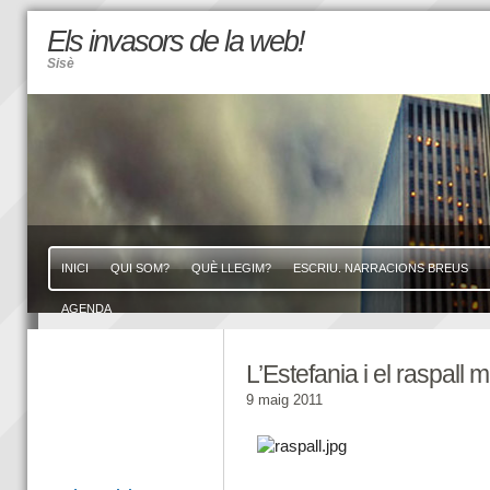
Els invasors de la web!
Sisè
INICI
QUI SOM?
QUÈ LLEGIM?
ESCRIU. NARRACIONS BREUS
AGENDA
L’Estefania i el raspall 
9 maig 2011