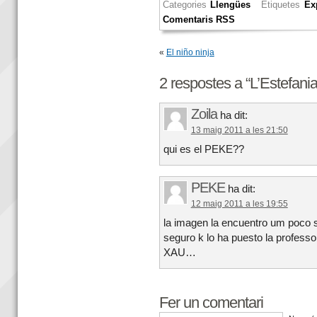
Categories
Llengües
Etiquetes
Ex
Comentaris RSS
«
El niño ninja
2 respostes a “L’Estefania 
Zoila
ha dit:
13 maig 2011 a les 21:50
qui es el PEKE??
PEKE
ha dit:
12 maig 2011 a les 19:55
la imagen la encuentro um poco
seguro k lo ha puesto la professor
XAU…
Fer un comentari