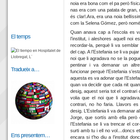
noia era bona com el pa però físic
nas era com una patata de gran, 
és clar!.Ara, era una noia bellís
com la Selena Gómez, però només
Quan anava cap a l’escola es va
El temps
l’institut, i aleshores aquell no
recordar-la, perquè li va semblar
del cap. A l’Estefania se li va pujar
noi que li agradava no se la pogué
pentinar i va demanar un altr
Tradueix a…
funcionar perquè l’Estefania s’esta
aquesta es va adonar que l’Estefan
quan va decidir que cada nit quan
desig, aquest seria tot el contrar
volia que el noi que li agradava
contrari, no ho faria. Llavors 
desig. L’Estefania li va demanar al
Jorge, que sortís amb ella però 
l’Estefania se li va trencar el c
surti amb tu i ell no vol…doncs et
Ens presentem…
encara si t’ho diu a l’institut d