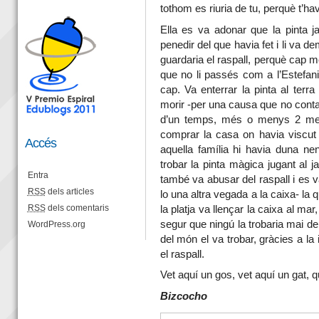
tothom es riuria de tu, perquè t’ha
Ella es va adonar que la pinta j
penedir del que havia fet i li va d
guardaria el raspall, perquè cap m
que no li passés com a l’Estefania
cap. Va enterrar la pinta al terra
morir -per una causa que no conta
d’un temps, més o menys 2 mes
comprar la casa on havia viscut 
Accés
aquella família hi havia duna n
trobar la pinta màgica jugant al 
Entra
també va abusar del raspall i es va
RSS
dels articles
lo una altra vegada a la caixa- la q
RSS
dels comentaris
la platja va llençar la caixa al ma
segur que ningú la trobaria mai de
WordPress.org
del món el va trobar, gràcies a la 
el raspall.
Vet aquí un gos, vet aquí un gat, 
Bizcocho