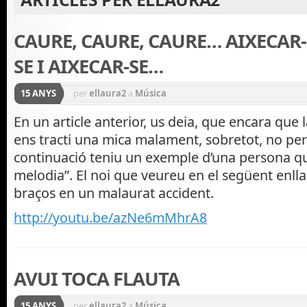
CAURE, CAURE, CAURE… AIXECAR-
SE I AIXECAR-SE…
15 ANYS
per
ellaura2
a
Música
En un article anterior, us deia, que encara que
ens tracti una mica malament, sobretot, no pe
continuació teniu un exemple d’una persona qu
melodia”. El noi que veureu en el següent enlla
braços en un malaurat accident.
http://youtu.be/azNe6mMhrA8
AVUI TOCA FLAUTA
15 ANYS
per
ellaura2
a
Música