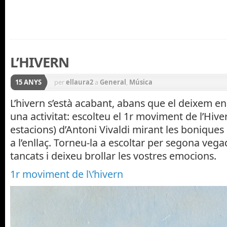
L’HIVERN
15 ANYS
per
ellaura2
a
General
,
Música
L’hivern s’està acabant, abans que el deixem e
una activitat: escolteu el 1r moviment de l’Hive
estacions) d’Antoni Vivaldi mirant les bonique
a l’enllaç. Torneu-la a escoltar per segona vega
tancats i deixeu brollar les vostres emocions.
1r moviment de l\’hivern