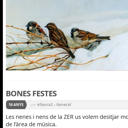
BONES FESTES
16 ANYS
per
ellaura2
a
General
Les nenes i nens de la ZER us volem desitjar mo
de l’àrea de música.