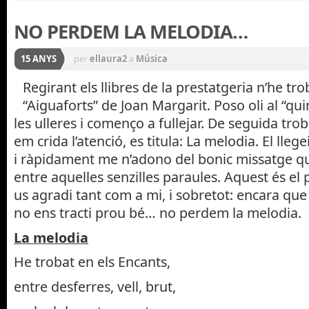
NO PERDEM LA MELODIA…
15 ANYS
per
ellaura2
a
Música
Regirant els llibres de la prestatgeria n’he t
“Aiguaforts” de Joan Margarit. Poso oli al “qui
les ulleres i començo a fullejar. De seguida t
em crida l’atenció, es titula: La melodia. El llegei
i ràpidament me n’adono del bonic missatge q
entre aquelles senzilles paraules. Aquest és el
us agradi tant com a mi, i sobretot: encara que
no ens tracti prou bé… no perdem la melodia.
La melodia
He trobat en els Encants,
entre desferres, vell, brut,