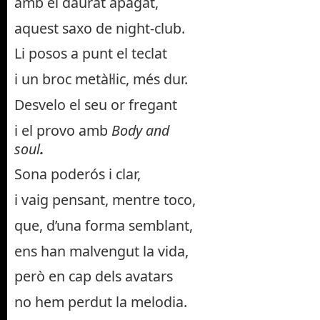
amb el daurat apagat,
aquest saxo de night-club.
Li posos a punt el teclat
i un broc metàl·lic, més dur.
Desvelo el seu or fregant
i el provo amb
Body and
soul
.
Sona poderós i clar,
i vaig pensant, mentre toco,
que, d’una forma semblant,
ens han malvengut la vida,
però en cap dels avatars
no hem perdut la melodia.