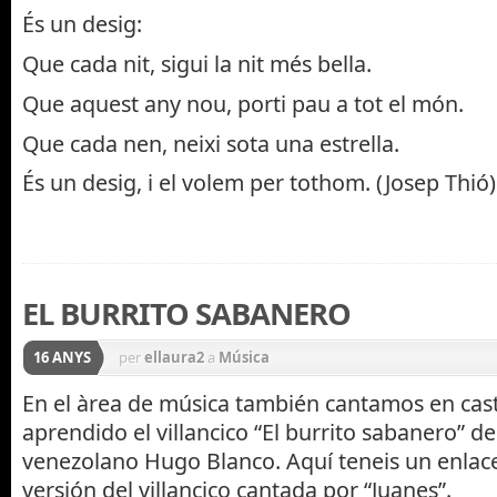
És un desig:
Que cada nit, sigui la nit més bella.
Que aquest any nou, porti pau a tot el món.
Que cada nen, neixi sota una estrella.
És un desig, i el volem per tothom. (Josep Thió)
EL BURRITO SABANERO
16 ANYS
per
ellaura2
a
Música
En el àrea de música también cantamos en cas
aprendido el villancico “El burrito sabanero” d
venezolano Hugo Blanco. Aquí teneis un enlac
versión del villancico cantada por “Juanes”.