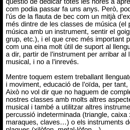
qüestió de dedicar totes les hores a apre
com podia passar fa uns anys. Però, p
l’ús de la flauta de bec com un mitjà d’e
més dintre de les classes de música (el p
música amb un instrument, sentir el goi
grup, etc.), i el que crec més important 
com una eina molt útil de suport al llen
a dir, partir de l’instrument per arribar al
musical, i no a l’inrevés.
Mentre toquem estem treballant llenguat
i moviment, educació de l’oïda, per tan
Això no vol dir que no haguem de compl
nostres classes amb molts altres aspect
musical i també a utilitzar altres instrum
percussió indeterminada (triangle, caixa 
maraques, claves…) o els instruments d
plaques (xilòfon, metal·lòfon…).