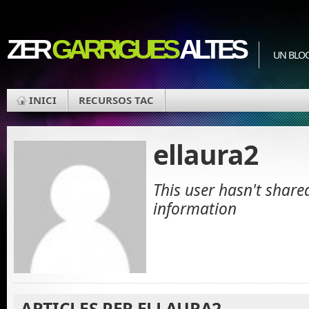
ZER
GARRIGUES
ALTES
UN BLOC
INICI
RECURSOS TAC
ellaura2
This user hasn't share
information
ARTICLES PER ELLAURA2