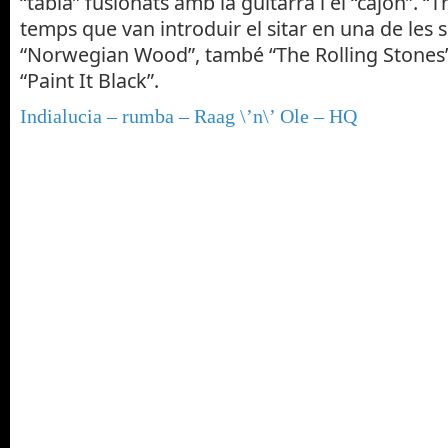
“tabla” fusionats amb la guitarra i el “cajón”. “T
temps que van introduir el sitar en una de les
“Norwegian Wood”, també “The Rolling Stones”
“Paint It Black”.
Indialucia – rumba – Raag \’n\’ Ole – HQ