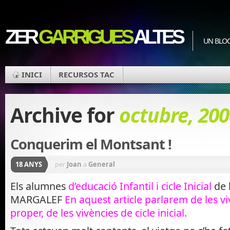
ZER
GARRIGUES
ALTES
UN BLOC
INICI
RECURSOS TAC
Archive for
octubre, 200
Conquerim el Montsant !
18 ANYS
per
Joan
a
General
Els alumnes
d’educació Infantil i cicle Inicial
de 
MARGALEF
En aquest article parlarem de les viv
proper, de les vivències de cicle inicial.