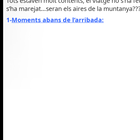
Tots estaven molt contents, el viatge no s’ha fe
s’ha marejat…seran els aires de la muntanya??
1-
Moments abans de l’arribada: