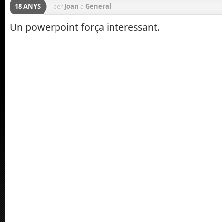
18 ANYS
per
Joan
a
General
Un powerpoint força interessant.