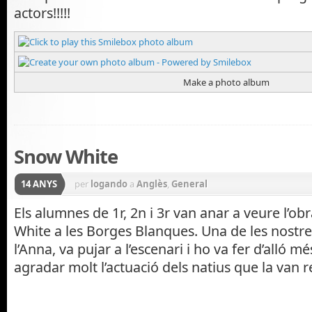
actors!!!!!
Make a photo album
Snow White
14 ANYS
per
logando
a
Anglès
,
General
Els alumnes de 1r, 2n i 3r van anar a veure l’o
White a les Borges Blanques. Una de les nostre
l’Anna, va pujar a l’escenari i ho va fer d’alló mé
agradar molt l’actuació dels natius que la van r