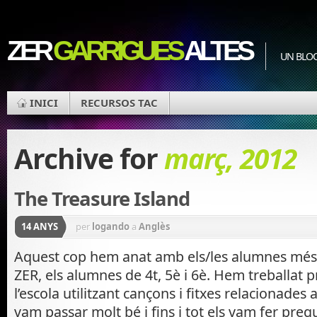
ZER
GARRIGUES
ALTES
UN BLOC
INICI
RECURSOS TAC
Archive for
març, 2012
The Treasure Island
14 ANYS
per
logando
a
Anglès
Aquest cop hem anat amb els/les alumnes més 
ZER, els alumnes de 4t, 5è i 6è. Hem treballat 
l’escola utilitzant cançons i fitxes relacionade
vam passar molt bé i fins i tot els vam fer preg