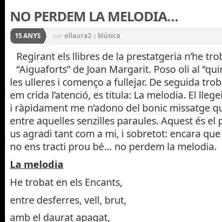
NO PERDEM LA MELODIA…
15 ANYS
per
ellaura2
a
Música
Regirant els llibres de la prestatgeria n’he t
“Aiguaforts” de Joan Margarit. Poso oli al “qui
les ulleres i començo a fullejar. De seguida t
em crida l’atenció, es titula: La melodia. El llegei
i ràpidament me n’adono del bonic missatge q
entre aquelles senzilles paraules. Aquest és el
us agradi tant com a mi, i sobretot: encara que
no ens tracti prou bé… no perdem la melodia.
La melodia
He trobat en els Encants,
entre desferres, vell, brut,
amb el daurat apagat,