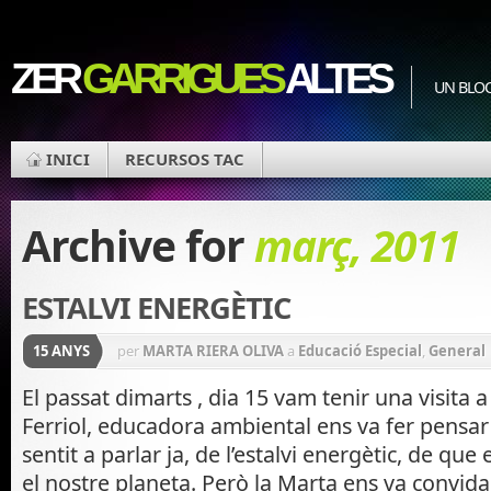
ZER
GARRIGUES
ALTES
UN BLOC
INICI
RECURSOS TAC
Archive for
març, 2011
ESTALVI ENERGÈTIC
15 ANYS
per
MARTA RIERA OLIVA
a
Educació Especial
,
General
El passat dimarts , dia 15 vam tenir una visita a
Ferriol, educadora ambiental ens va fer pensar
sentit a parlar ja, de l’estalvi energètic, de q
el nostre planeta. Però la Marta ens va convidar