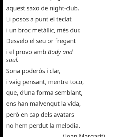
aquest saxo de night-club.
Li posos a punt el teclat
i un broc metàl·lic, més dur.
Desvelo el seu or fregant
i el provo amb
Body and
soul
.
Sona poderós i clar,
i vaig pensant, mentre toco,
que, d’una forma semblant,
ens han malvengut la vida,
però en cap dels avatars
no hem perdut la melodia.
(Joan Margarit)