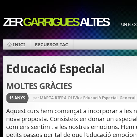
ZER
GARRIGUES
ALTES
UN BLOC
INICI
RECURSOS TAC
Educació Especial
MOLTES GRÀCIES
15 ANYS
per
MARTA RIERA OLIVA
a
Educació Especial
,
General
Aquest curs hem començat a incorporar a les n
nova proposta. Consisteix en donar un especia
com ens sentim , a les nostres emocions. Hem 
petits passos per tal de que l’educació emociona