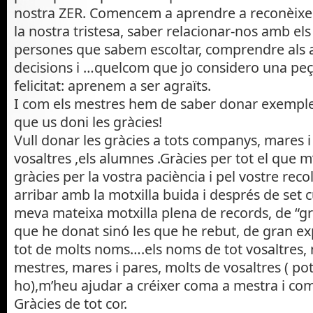
nostra ZER. Comencem a aprendre a reconèixer 
la nostra tristesa, saber relacionar-nos amb el
persones que sabem escoltar, comprendre als 
decisions i …quelcom que jo considero una peça
felicitat: aprenem a ser agraïts.
I com els mestres hem de saber donar exemple 
que us doni les gràcies!
Vull donar les gràcies a tots companys, mares i
vosaltres ,els alumnes .Gràcies per tot el que m
gràcies per la vostra paciència i pel vostre rec
arribar amb la motxilla buida i després de set
meva mateixa motxilla plena de records, de “gra
que he donat sinó les que he rebut, de gran ex
tot de molts noms….els noms de tot vosaltres, 
mestres, mares i pares, molts de vosaltres ( po
ho),m’heu ajudar a créixer coma a mestra i co
Gràcies de tot cor.