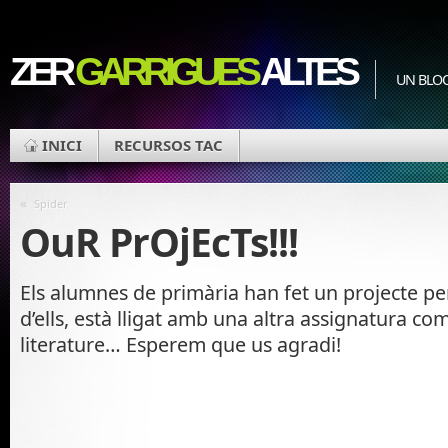
ZER
GARRIGUES
ALTES
UN BLOC
INICI
RECURSOS TAC
«
Spider
OuR PrOjEcTs!!!
Els alumnes de primària han fet un projecte pe
d’ells, està lligat amb una altra assignatura co
literature… Esperem que us agradi!