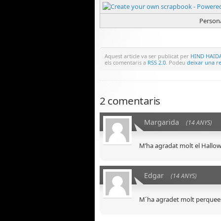
Persona
Aquest article va ser publicat per
HIND HAID
els comentaris a
RSS 2.0
. Podeu
deixar una r
2 comentaris
Margarida
(14 ANYS)
M’ha agradat molt el Hallowe
Edgar
(14 ANYS)
M´ha agradet molt perquee