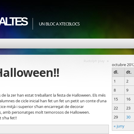
ALTES
UN BLOC A XTECBLOCS
»
Rudolph play
octubre 201
Halloween!!
dl.
dt.
1
2
8
9
e la zer han estat treballant la festa de Halloween. Els més
15
16
lumnes de cicle inicial han fet un fet un petit un conte d’una
cice mitjà i superior s’han encarregat de decorar
22
23
les, amb personatges molt temorosos de Halloween.
29
30
s’ha fet!!
« juny