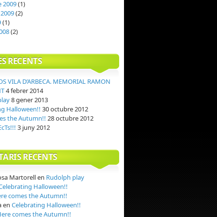
 2009
(1)
 2009
(2)
9
(1)
008
(2)
ES RECENTS
OS VILA D’ARBECA. MEMORIAL RAMON
NT
4 febrer 2014
play
8 gener 2013
ng Halloween!!
30 octubre 2012
es the Autumn!!
28 octubre 2012
cTs!!!
3 juny 2012
ARIS RECENTS
osa Martorell
en
Rudolph play
Celebrating Halloween!!
re comes the Autumn!!
a
en
Celebrating Halloween!!
ere comes the Autumn!!