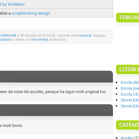
lize a
scrapbooking design
TENS H
A MAKUAR
a 30 octubre 2012 23:40, i arxivat sota
General
. Segueix
esposta
o afegir un
retroenllaç
al teu bloc.
LLISTA 
Escola del
Escola Joa
en de totes les escoles, perque ha sigut molt original tot.
Escola L’E
Servei Ed
Servei Ed
CATEGO
s molt bonic
Anglès
(13