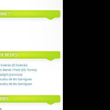
ORA ?
DE BLOCS
 Soleràs (El Soleràs)
n Benet i Petit (Els Torms)
spígol (Juncosa)
ucatiu de les Garrigues
ucatiu de les Garrigues
RIES
)