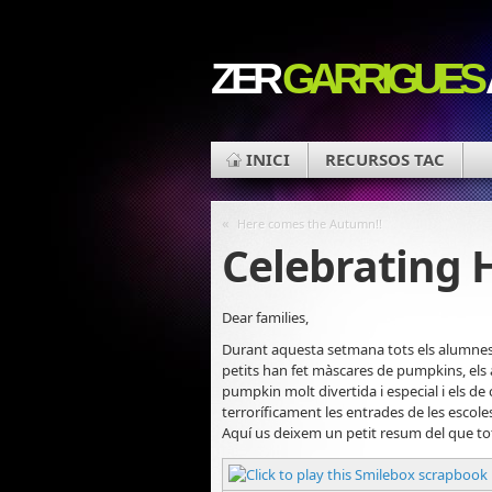
ZER
GARRIGUES
INICI
RECURSOS TAC
«
Here comes the Autumn!!
Celebrating 
Dear families,
Durant aquesta setmana tots els alumnes d
petits han fet màscares de pumpkins, els a
pumpkin molt divertida i especial i els de 
terroríficament les entrades de les esco
Aquí us deixem un petit resum del que tot 