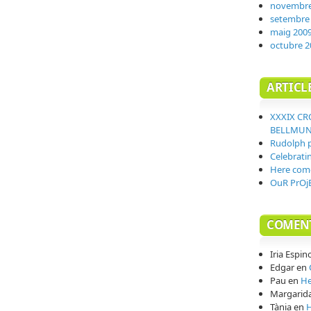
novembre
setembre
maig 200
octubre 2
ARTICL
XXXIX CR
BELLMU
Rudolph 
Celebrati
Here com
OuR PrOjE
COMENT
Iria Espin
Edgar
en
Pau
en
He
Margarid
Tània
en
H