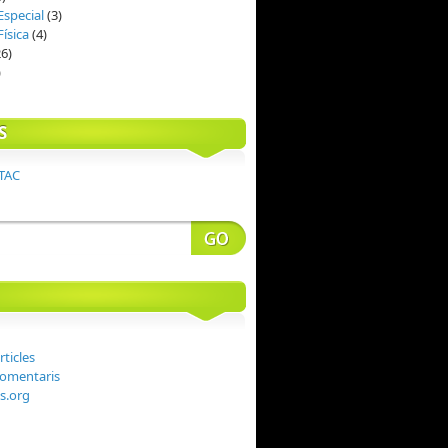
Especial
(3)
ísica
(4)
6)
)
S
 TAC
rticles
comentaris
s.org