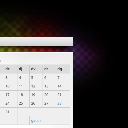
2
dc.
dj.
dv.
ds.
dg.
3
4
5
6
7
10
11
12
13
14
17
18
19
20
21
24
25
26
27
28
31
gen. »