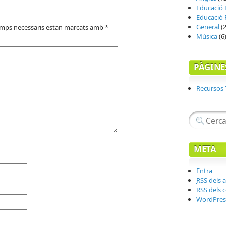
Educació 
Educació F
General
(2
amps necessaris estan marcats amb
*
Música
(6
PÀGINE
Recursos
META
Entra
RSS
dels a
RSS
dels 
WordPres