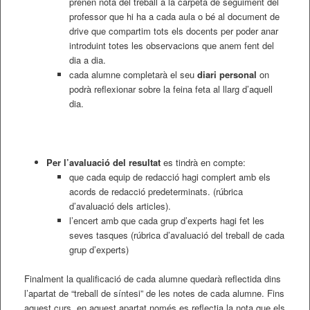
prenen nota del treball a la carpeta de seguiment del
professor que hi ha a cada aula o bé al document de
drive que compartim tots els docents per poder anar
introduint totes les observacions que anem fent del
dia a dia.
cada alumne completarà el seu
diari personal
on
podrà reflexionar sobre la feina feta al llarg d’aquell
dia.
Per l’avaluació del resultat
es tindrà en compte:
que cada equip de redacció hagi complert amb els
acords de redacció predeterminats. (rúbrica
d’avaluació dels articles).
l’encert amb que cada grup d’experts hagi fet les
seves tasques (rúbrica d’avaluació del treball de cada
grup d’experts)
Finalment la qualificació de cada alumne quedarà reflectida dins
l’apartat de “treball de síntesi” de les notes de cada alumne. Fins
aquest curs, en aquest apartat només es reflectia la nota que els