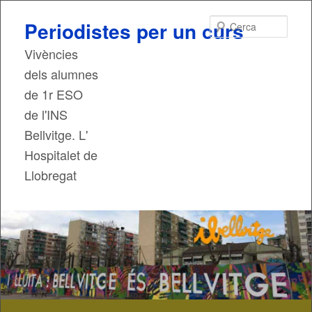
Cerca
Periodistes per un curs
Vivències
dels alumnes
de 1r ESO
de l'INS
Bellvitge. L'
Hospitalet de
Llobregat
Menú