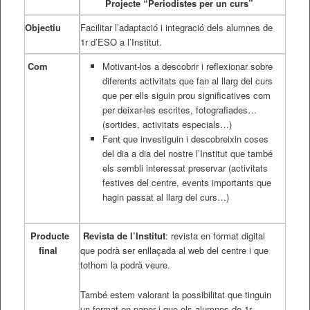
Projecte “Periodistes per un curs”
Objectiu
Facilitar l’adaptació i integració dels alumnes de
1r d’ESO a l’Institut.
Com
Motivant-los a descobrir i reflexionar sobre
diferents activitats que fan al llarg del curs
que per ells siguin prou significatives com
per deixar-les escrites, fotografiades…
(sortides, activitats especials…)
Fent que investiguin i descobreixin coses
del dia a dia del nostre l’Institut que també
els sembli interessat preservar (activitats
festives del centre, events importants que
hagin passat al llarg del curs…)
Producte
Revista de l’Institut
: revista en format digital
final
que podrà ser enllaçada al web del centre i que
tothom la podrà veure.
També estem valorant la possibilitat que tinguin
un format en paper i que els alumnes de 1r