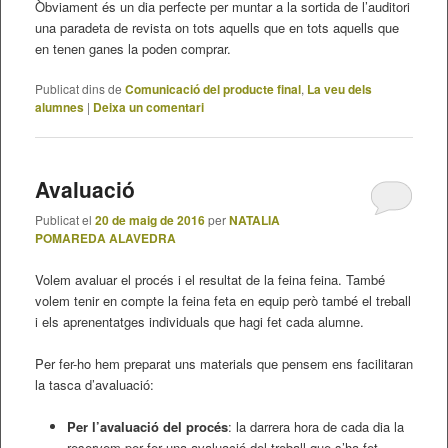
Òbviament és un dia perfecte per muntar a la sortida de l’auditori
una paradeta de revista on tots aquells que en tots aquells que
en tenen ganes la poden comprar.
Publicat dins de
Comunicació del producte final
,
La veu dels
alumnes
|
Deixa un comentari
Avaluació
Publicat el
20 de maig de 2016
per
NATALIA
POMAREDA ALAVEDRA
Volem avaluar el procés i el resultat de la feina feina. També
volem tenir en compte la feina feta en equip però també el treball
i els aprenentatges individuals que hagi fet cada alumne.
Per fer-ho hem preparat uns materials que pensem ens facilitaran
la tasca d’avaluació:
Per l’avaluació del procés
: la darrera hora de cada dia la
reservem per fer una avaluació del treball que s’ha fet