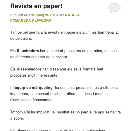
Revista en paper!
Publicat el
9 de maig de 2016
per
NATALIA
POMAREDA ALAVEDRA
També pel que fa a la revista en paper els alumnes han treballat
de de valent.
Els
il·lustradors
han presentat propostes de portades, de logos,
de diferents apartats de la revista.
Els
dissenyadors
han dissenyat els seus formats fent
propostes molt interessants.
I
l’equip de màrqueting
ha demanat pressupostos a diferents
impremtes, han pensat i elaborat diferents idees i maneres
d’aconseguir finançament.
Tothom s’hi ha implicat i el resultat és bo però el temps se’ns tira
a sobre.
Els alumnes demanen a través de les seves valoracions