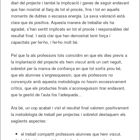
diari del projecte i també la implicació i ganes de seguir endavant
que han mostrat al llarg de tot el procés, fins i tot en aquells
moments de dubtes o escassa energia. La seva valoració està
clara que és positiva. Aquesta manera de treballar els ha
agradat, s’han sentit implicats en tot el procés i responsables del
resultat final. I està clar que han demostrat tenir força i
capacitats per fer-ho, i fer-ho molt bé.
Pel que fa als professors tots coincidim en que els dies previs a
la implantació del projecte els hem viscut amb un cert neguit,
sobretot per la manca de confiança en que tot sortís prou bé,
que els alumnes s’engresquessin, que els professors no
convençuts amb aquesta metodologia no fossin excessivament
crítics, que els productes finals s’aconseguissin tirar endavant,
que la gestió de l’aula fos l’adequada…
Ara bé, un cop acabat i vist el resultat final valorem positivament
la metodologia de treball per projectes i sobretot destaquem els
següents aspectes:
el treball compartit professors-alumnes que hem viscut.