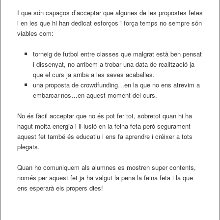
I que són capaços d’acceptar que algunes de les propostes fetes
i en les que hi han dedicat esforços i força temps no sempre són
viables com:
torneig de futbol entre classes que malgrat està ben pensat
i dissenyat, no arribem a trobar una data de realització ja
que el curs ja arriba a les seves acaballes.
una proposta de crowdfunding…en la que no ens atrevim a
embarcar-nos…en aquest moment del curs.
No és fàcil acceptar que no és pot fer tot, sobretot quan hi ha
hagut molta energia i il·lusió en la feina feta però segurament
aquest fet també és educatiu i ens fa aprendre i créixer a tots
plegats.
Quan ho comuniquem als alumnes es mostren super contents,
només per aquest fet ja ha valgut la pena la feina feta i la que
ens esperarà els propers dies!