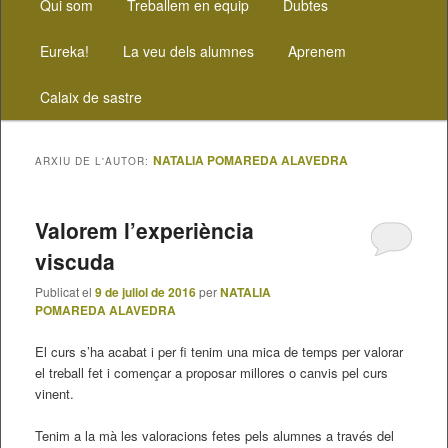
Aneu
Aneu
Qui som
Treballem en equip
Dubtes
principal
al
al
Eureka!
La veu dels alumnes
Aprenem
contingut
contingut
Calaix de sastre
principal
secundari
NATALIA POMAREDA ALAVEDRA
ARXIU DE L'AUTOR:
Valorem l’experiència
viscuda
Publicat el
9 de juliol de 2016
per
NATALIA
POMAREDA ALAVEDRA
El curs s’ha acabat i per fi tenim una mica de temps per valorar
el treball fet i començar a proposar millores o canvis pel curs
vinent.
Tenim a la mà les valoracions fetes pels alumnes a través del