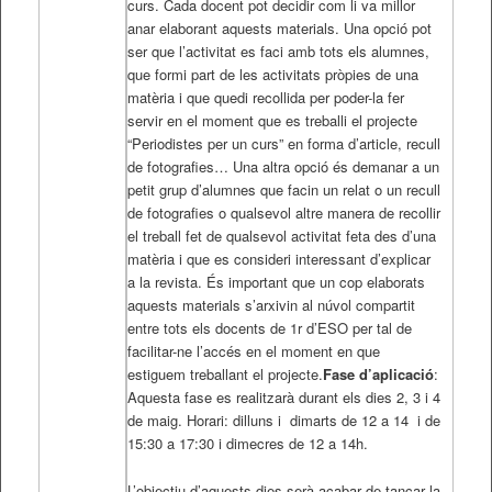
curs. Cada docent pot decidir com li va millor
anar elaborant aquests materials. Una opció pot
ser que l’activitat es faci amb tots els alumnes,
que formi part de les activitats pròpies de una
matèria i que quedi recollida per poder-la fer
servir en el moment que es treballi el projecte
“Periodistes per un curs” en forma d’article, recull
de fotografies… Una altra opció és demanar a un
petit grup d’alumnes que facin un relat o un recull
de fotografies o qualsevol altre manera de recollir
el treball fet de qualsevol activitat feta des d’una
matèria i que es consideri interessant d’explicar
a la revista. És important que un cop elaborats
aquests materials s’arxivin al núvol compartit
entre tots els docents de 1r d’ESO per tal de
facilitar-ne l’accés en el moment en que
estiguem treballant el projecte.
Fase d’aplicació
:
Aquesta fase es realitzarà durant els dies 2, 3 i 4
de maig. Horari: dilluns i dimarts de 12 a 14 i de
15:30 a 17:30 i dimecres de 12 a 14h.
L’objectiu d’aquests dies serà acabar de tancar la