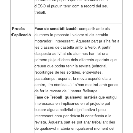
d’ESO el puguin tenir com a record del seu
treball.
Procés
Fase de sensibilització
: compartir amb els
d’aplicació
alumnes la proposta i valorar si els sembla
motivador i interessant. Aquesta part ja s’ha fet a
les classes de castellà amb la Vero. A partir
d’aquesta activitat els alumnes han fet una
primera pluja d’idees dels diferents apartats que
creuen que podria tenir la revista (editorial,
reportatges de les sortides, entrevistes,
passatemps, esports, la meva experiència al
centre, tira còmica…) i s’han mostrat amb ganes
de fer la revista de l’Institut Bellvitge.
Fase de Treball
:
qu
alsevol matèria
que estigui
interessada en implicar-se en el projecte pot
buscar alguna activitat significativa i prou
interessant com per deixar-hi constància a la
revista. Aquesta part es pot anar treballant des
de qualsevol matèria en qualsevol moment del