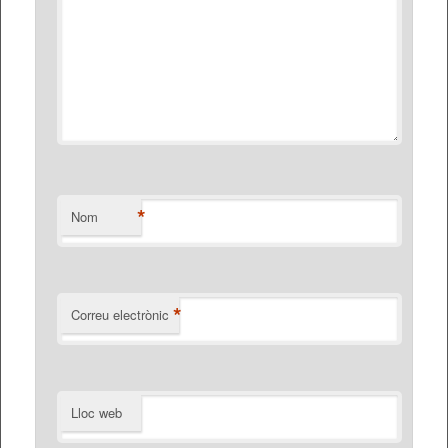
*
Nom
*
Correu electrònic
Lloc web