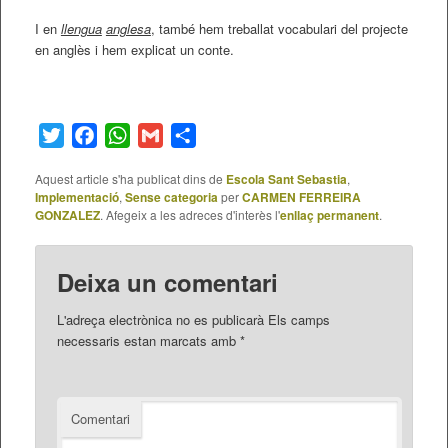
I en
llengua
anglesa
, també hem treballat vocabulari del projecte
en anglès i hem explicat un conte.
Twitter
Facebook
WhatsApp
Gmail
Comparteix
Aquest article s'ha publicat dins de
Escola Sant Sebastia
,
Implementació
,
Sense categoria
per
CARMEN FERREIRA
GONZALEZ
. Afegeix a les adreces d'interès l'
enllaç permanent
.
Deixa un comentari
L'adreça electrònica no es publicarà
Els camps
necessaris estan marcats amb
*
Comentari