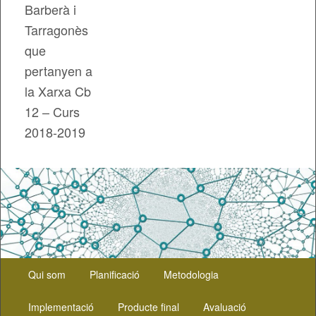
Barberà i
Tarragonès
que
pertanyen a
la Xarxa Cb
12 – Curs
2018-2019
Menú
Aneu
Qui som
Planificació
Metodologia
principal
al
Implementació
Producte final
Avaluació