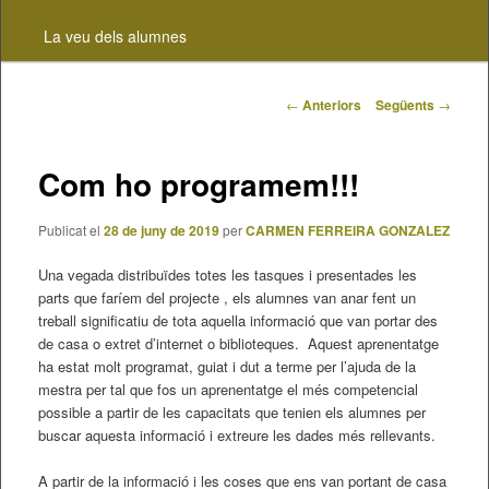
contingut
La veu dels alumnes
principal
Navegació
←
Anteriors
Següents
→
pels
articles
Com ho programem!!!
Publicat el
28 de juny de 2019
per
CARMEN FERREIRA GONZALEZ
Una vegada distribuïdes totes les tasques i presentades les
parts que faríem del projecte , els alumnes van anar fent un
treball significatiu de tota aquella informació que van portar des
de casa o extret d’internet o biblioteques. Aquest aprenentatge
ha estat molt programat, guiat i dut a terme per l’ajuda de la
mestra per tal que fos un aprenentatge el més competencial
possible a partir de les capacitats que tenien els alumnes per
buscar aquesta informació i extreure les dades més rellevants.
A partir de la informació i les coses que ens van portant de casa