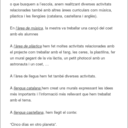
o que busquem a l’escola, anem realitzant diverses activitats
relacionades també amb altres àrees curriculars com música,
plàstica i les llengües (catalana, castellana i anglès).
En
l’àrea
de música
, la mestra va treballar una cançó del coet
amb els alumnes
A
l’àrea
de
plàstica
hem fet moltes activitats relacionades amb
el projecte com treballar amb el fang, les ceres, la plastilina, fer
un mural gegant de la via làctia, un petit photocol amb un
astronauta i un coet, …
A l’àrea de llegua hem fet també diverses activitats.
A
llengua
catalana
hem creat uns murals expressant les idees
més importants i l’informació més rellevant que hem treballat
amb el tema.
A
llengua
castellana
, hem llegit el conte:
“Cinco días en otro planeta”.