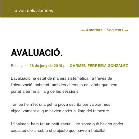
contingut
La veu dels alumnes
principal
Navegació
←
Anteriors
Següents
→
pels
articles
AVALUACIÓ.
Publicat el
28 de juny de 2019
per
CARMEN FERREIRA GONZALEZ
L’avaluació ha estat de manera sistemàtica i a través de
l’observació, sobretot, amb les diferents activitats que hem
portat a terme al llarg de les sessions.
També hem fet una petita prova escrita per valorar més
objectivament el que havien après al llarg del trimestre.
I finalment hem fet un petit escrit lliure sobre què havien après
cadascú d’ells sobre el projecte que havíem treballat.