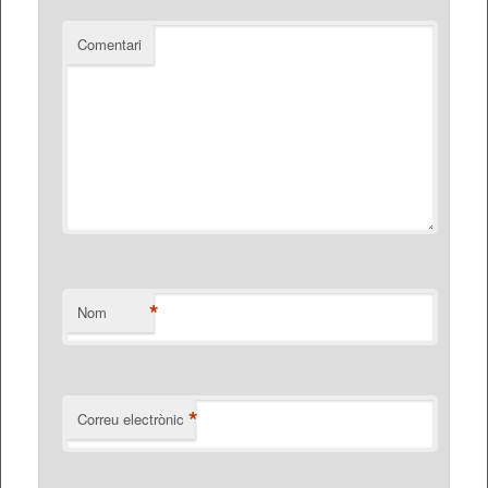
Comentari
*
Nom
*
Correu electrònic