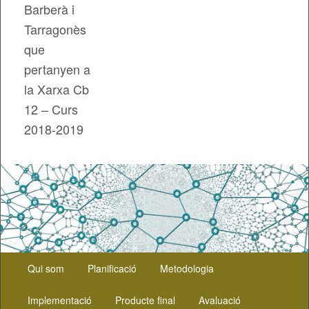
Barberà i
Tarragonès
que
pertanyen a
la Xarxa Cb
12 – Curs
2018-2019
Menú
Aneu
Qui som
Planificació
Metodologia
principal
al
Implementació
Producte final
Avaluació