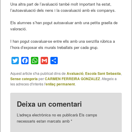
Una altra part de l’avaluació també molt important ha estat,
l’autoavaluació dels nens i la coavaluació amb els companys.
Els alumnes s’han pogut autoavaluar amb una petita graella de
valoració.
I han pogut coavaluar-se entre ells amb una senzilla rúbrica a
l’hora d’exposar els murals treballats per cada grup.
Twitter
Facebook
WhatsApp
Gmail
Comparteix
Aquest article s'ha publicat dins de
Avaluació
,
Escola Sant Sebastia
,
Sense categoria
per
CARMEN FERREIRA GONZALEZ
. Afegeix a
les adreces d'interès l'
enllaç permanent
.
Deixa un comentari
L'adreça electrònica no es publicarà
Els camps
necessaris estan marcats amb
*