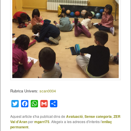
Rubrica Univers:
scan0004
Twitter
Facebook
WhatsApp
Gmail
Comparteix
Aquest article s'ha publicat dins de
Avaluació
,
Sense categoria
,
ZER
Val d'Aran
per
mgarri75
. Afegeix a les adreces d'interès l'
enllaç
permanent
.