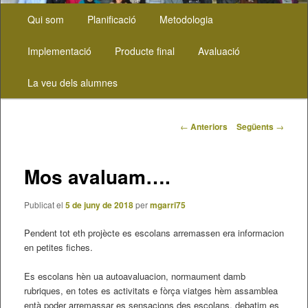
Menú
Aneu
Qui som
Planificació
Metodologia
principal
al
Implementació
Producte final
Avaluació
contingut
La veu dels alumnes
principal
Navegació
←
Anteriors
Següents
→
pels
articles
Mos avaluam….
Publicat el
5 de juny de 2018
per
mgarri75
Pendent tot eth projècte es escolans arremassen era informacion
en petites fiches.
Es escolans hèn ua autoavaluacion, normaument damb
rubriques, en totes es activitats e fòrça viatges hèm assamblea
entà poder arremassar es sensacions des escolans, debatim es