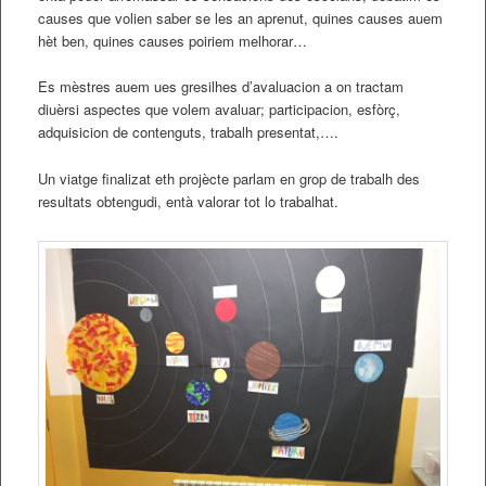
causes que volien saber se les an aprenut, quines causes auem
hèt ben, quines causes poiriem melhorar…
Es mèstres auem ues gresilhes d’avaluacion a on tractam
diuèrsi aspectes que volem avaluar; participacion, esfòrç,
adquisicion de contenguts, trabalh presentat,….
Un viatge finalizat eth projècte parlam en grop de trabalh des
resultats obtengudi, entà valorar tot lo trabalhat.