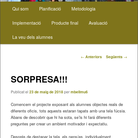
Menú
Aneu
Qui som
Planificació
Metodologia
principal
al
Implementació
Producte final
Avaluació
contingut
La veu dels alumnes
principal
Navegació
←
Anteriors
Següents
→
pels
articles
SORPRESA!!!
Publicat el
23 de maig de 2018
per
mbellmu6
Comencem el projecte exposant als alumnes objectes reals de
diferents oficis, tots aquests estaran tapats amb una tela fúcsia.
Abans de descobrir que hi ha sota, se’ls hi fará diferents
preguntes per crear un ambient motivador i expectatiu.
Després de destapar la tela, els nens/es, individualment,