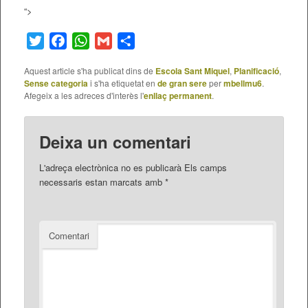
“>
Twitter
Facebook
WhatsApp
Gmail
Comparteix
Aquest article s'ha publicat dins de
Escola Sant Miquel
,
Planificació
,
Sense categoria
i s'ha etiquetat en
de gran sere
per
mbellmu6
.
Afegeix a les adreces d'interès l'
enllaç permanent
.
Deixa un comentari
L'adreça electrònica no es publicarà
Els camps
necessaris estan marcats amb
*
Comentari