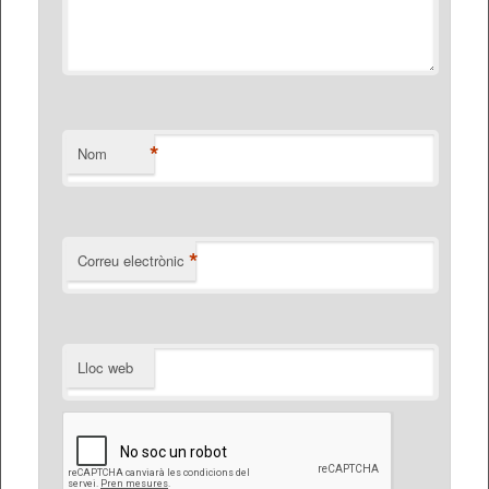
*
Nom
*
Correu electrònic
Lloc web