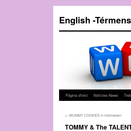
English -Térmens
Pàgina d'inici
Notícies-News
Tre
Vés
al
←
MUMMY COOKIES in Halloween
contingut
TOMMY & The TALENT