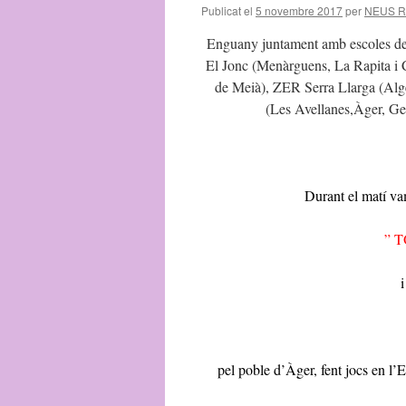
Publicat el
5 novembre 2017
per
NEUS R
Enguany juntament amb escoles de
El Jonc (Menàrguens, La Rapita i
de Meià), ZER Serra Llarga (Alge
(Les Avellanes,Àger, Ger
Durant el matí vam
” 
i
pel poble d’Àger, fent jocs en l’