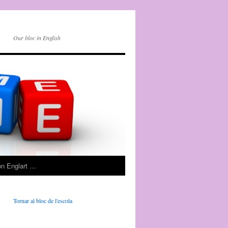
Our bloc in English
on Englart …
Tornar al bloc de l'escola