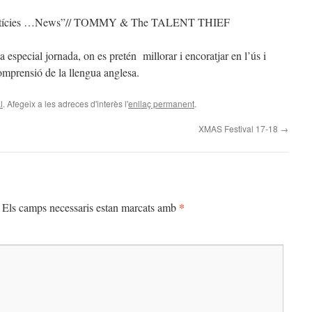
 “Notícies …News”// TOMMY & The TALENT THIEF
a especial jornada, on es pretén millorar i encoratjar en l’ús i
omprensió de la llengua anglesa.
l
. Afegeix a les adreces d'interès l'
enllaç permanent
.
XMAS Festival 17-18
→
*
Els camps necessaris estan marcats amb