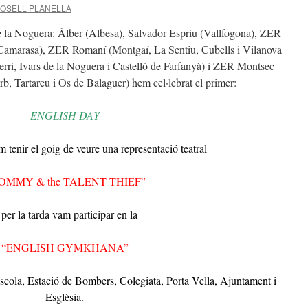
OSELL PLANELLA
 la Noguera: Àlber (Albesa), Salvador Espriu (Vallfogona), ZER
 Camarasa), ZER Romaní (Montgaí, La Sentiu, Cubells i Vilanova
rri, Ivars de la Noguera i Castelló de Farfanyà) i ZER Montsec
b, Tartareu i Os de Balaguer) hem cel·lebrat el primer:
ENGLISH DAY
 tenir el goig de veure una representació teatral
TOMMY & the TALENT THIEF”
 per la tarda vam participar en la
“ENGLISH GYMKHANA”
Escola, Estació de Bombers, Colegiata, Porta Vella, Ajuntament i
Esglèsia.