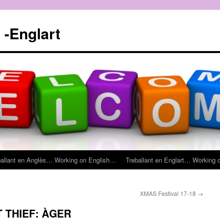
 -Englart
ballant en Anglès… Working on English…
Treballant en Englart… Working 
XMAS Festival 17-18
→
 THIEF: ÀGER