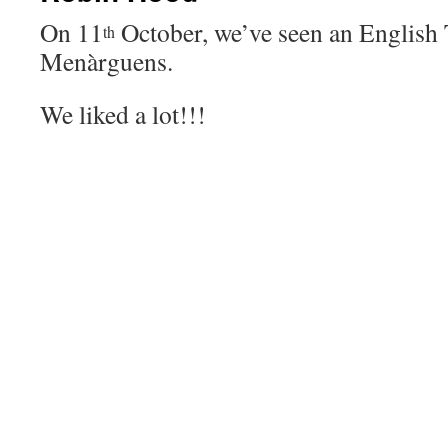
On 11
October, we’ve seen an English 
th
Menàrguens.
We liked a lot!!!