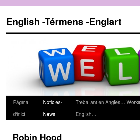
English -Térmens -Englart
Pàgina
Notícies-
Treballant en Anglès… Worki
Vés
d'inici
News
English…
al
contingut
Robin Hood