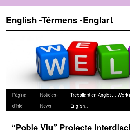
English -Térmens -Englart
Pàgina
Notícies-
Treballant en Anglès… Worki
Vés
d'inici
News
English…
al
contingut
“Poble Viu” Projecte Interdisci