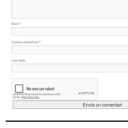
Nom
*
Correu electrònic
*
Lloc web