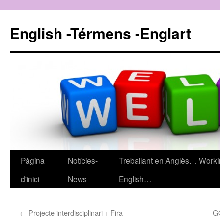
English -Térmens -Englart
Pàgina
Notícies-
Treballant en Anglès… Worki
Vés
d'inici
News
English…
al
contingut
←
Projecte interdisciplinari + Fira
G