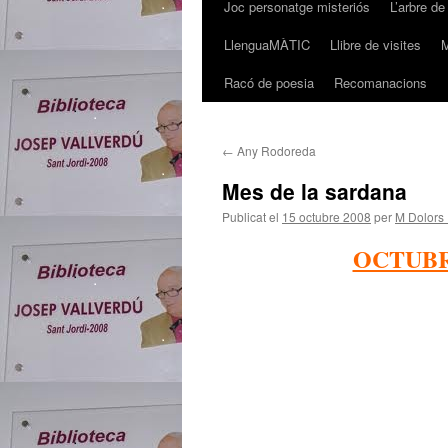
Joc personatge misteriós
L’arbre de
LlenguaMÀTIC
Llibre de visites
M
Racó de poesia
Recomanacions
←
Any Rodoreda
Mes de la sardana
Publicat el
15 octubre 2008
per
M Dolors 
OCTUBR