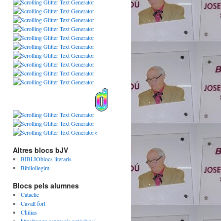
<
Altres blocs bJV
BIBLIOblocs literaris
Bibliollegim
Blocs pels alumnes
Cataclic
Cavall fort
Chilias
http://www.genmagic.net/educa/