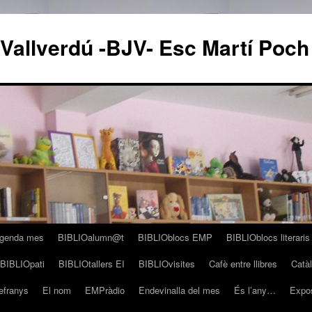
 Vallverdú -BJV- Esc Martí Poch
genda mes
BIBLIOalumn@t
BIBLIOblocs EMP
BIBLIOblocs literari
BIBLIOpati
BIBLIOtallers EI
BIBLIOvisites
Cafè entre llibres
Catà
refranys
El nom
EMPràdio
Endevinalla del mes
És l’any…
Expo