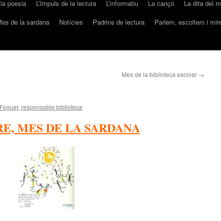
 la poesia
L’Impuls de la lectura
L’informatiu
La cançó
La dita del 
es de la sardana
Notícies
Padrins de lectura
Parlem, escoltem i mi
Mes de la biblioteca escolar
→
Foguet, responsable biblioteca
E, MES DE LA SARDANA