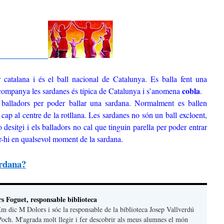
catalana i és el ball nacional de Catalunya. Es balla fent una
cobla
acompanya les sardanes és típica de Catalunya i s’anomena
.
alladors per poder ballar una sardana. Normalment es ballen
ap al centre de la rotllana. Les sardanes no són un ball excloent,
o desitgi i els balladors no cal que tinguin parella per poder entrar
r-hi en qualsevol moment de la sardana.
ardana?
 Foguet, responsable biblioteca
 dic M Dolors i sóc la responsable de la biblioteca Josep Vallverdú
 Poch. M'agrada molt llegir i fer descobrir als meus alumnes el món