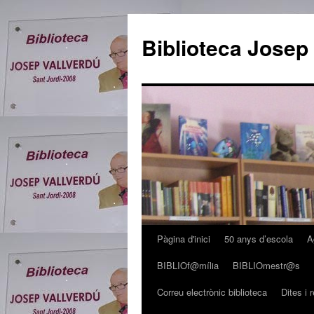
Biblioteca Josep
Pàgina d'inici
50 anys d’escola
A
Vés
BIBLIOf@mília
BIBLIOmestr@s
al
Correu electrònic biblioteca
Dites i 
contingut