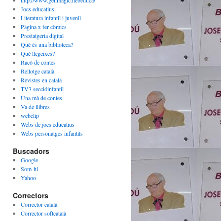
Jocs educatius
Literatura infantil i juvenil
Pàgina x fer còmics
Prestatgeria digital
Què és una biblioteca?
Què llegeixes?
Racó de contes
Rellotge català
Revistes en català
TV3 seccióinfantil
Una mà de contes
Va de llibres
webclip
Webs de jocs educatius
Webs personatges infantils
Buscadors
Google
Som-hi
Yahoo
Correctors
Corrector català
Corrector softcatalà