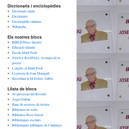
Diccionaris i enciclopèdies
Diccionari català
Diccionaris
Enciclopèdia catalana
Wikipedia
Els nostres blocs
BIBLIOblocs literaris
Educació infantil
Escola Martí Poch
JOANA RASPALL: la màgia de la
poesia
L’anglès al Martí Poch
La poesia de Joan Maragall
Recordant la M Dolors Alibés
Llista de blocs
40 aniversari del Rovelló
Àngel Daban
Banc de recursos de lectura
Biblioteca de webs
Biblioteca Rosa Sensat
Biblioteques escolars
Biblioteques públiques de Catalunya