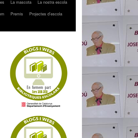
mes
La mascota
La nostra escola
rem
Premis
Projectes d’escola