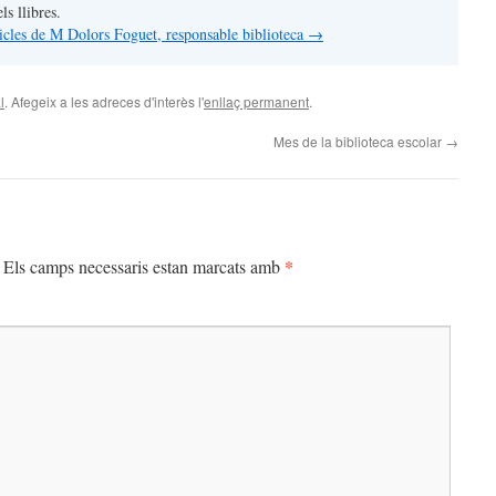
ls llibres.
rticles de M Dolors Foguet, responsable biblioteca
→
l
. Afegeix a les adreces d'interès l'
enllaç permanent
.
Mes de la biblioteca escolar
→
*
Els camps necessaris estan marcats amb