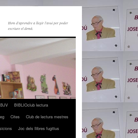
Hem d'aprendre a llegir l'avui per poder
escriure el demà.
s BJV
BIBLIOclub lectura
leg
Cites
Club de lectura mestres
sicions
Joc dels llibres fugitius