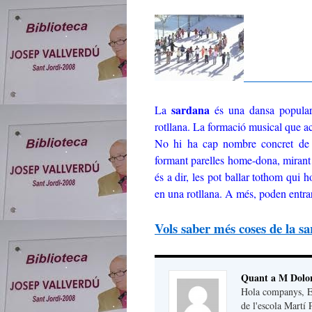
sardana
La
és una dansa popular 
rotllana. La formació musical que 
No hi ha cap nombre concret de b
formant parelles home-dona, mirant c
és a dir, les pot ballar tothom qui h
en una rotllana. A més, poden entra
Vols saber més coses de la s
Quant a M Dolors
Hola companys, Em
de l'escola Martí