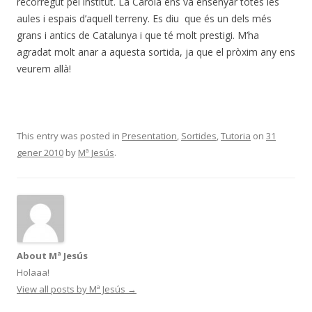
recorregut pel institut. La Carola ens va ensenyar totes les
aules i espais d’aquell terreny. Es diu que és un dels més
grans i antics de Catalunya i que té molt prestigi. M’ha
agradat molt anar a aquesta sortida, ja que el pròxim any ens
veurem allà!
This entry was posted in
Presentation
,
Sortides
,
Tutoria
on
31
gener 2010
by
Mª Jesús
.
About Mª Jesús
Holaaa!
View all posts by Mª Jesús
→