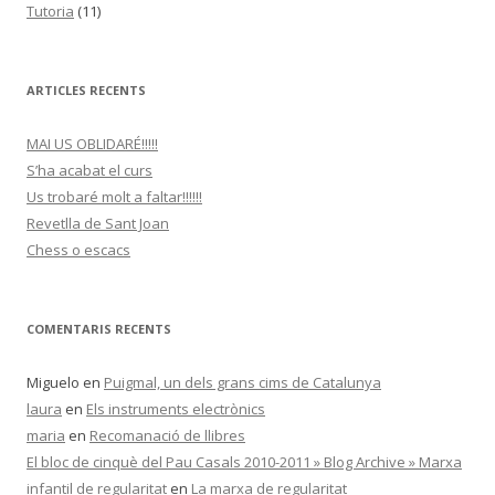
ARTICLES RECENTS
MAI US OBLIDARÉ!!!!!
S’ha acabat el curs
Us trobaré molt a faltar!!!!!!
Revetlla de Sant Joan
Chess o escacs
COMENTARIS RECENTS
Miguelo
en
Puigmal, un dels grans cims de Catalunya
laura
en
Els instruments electrònics
maria
en
Recomanació de llibres
El bloc de cinquè del Pau Casals 2010-2011 » Blog Archive » Marxa
infantil de regularitat
en
La marxa de regularitat
Ricard
en
MAI US OBLIDARÉ!!!!!