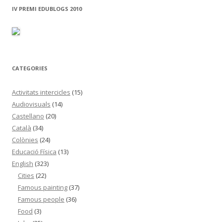
CATEGORIES
Activitats intercicles
(15)
Audiovisuals
(14)
Castellano
(20)
Català
(34)
Colònies
(24)
Educació Física
(13)
English
(323)
Cities
(22)
Famous painting
(37)
Famous people
(36)
Food
(3)
Jobs
(25)
Presentation
(37)
Questions
(9)
Riddles
(11)