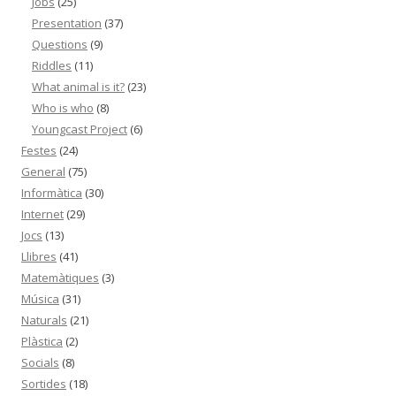
What animal is it?
(23)
Who is who
(8)
Youngcast Project
(6)
Festes
(24)
General
(75)
Informàtica
(30)
Internet
(29)
Jocs
(13)
Llibres
(41)
Matemàtiques
(3)
Música
(31)
Naturals
(21)
Plàstica
(2)
Socials
(8)
Sortides
(18)
Tutoria
(11)