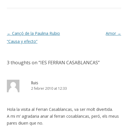
Post
←
Cançó de la Paulina Rubio
Amor
→
navigation
“Causa y efecto”
3 thoughts on “
IES FERRAN CASABLANCAS
”
lluis
2 febrer 2010 at 12:33
Hola la visita al Ferran Casablancas, va ser molt divertida.
A mi m’ agradaria anar al ferran cosablancas, peró, els meus
pares diuen que no.