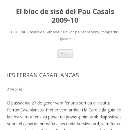
El bloc de sisè del Pau Casals
2009-10
CEIP Pau Casals de Sabadell: un lloc per aprendre, compartir i
gaudir
Skip
Menu
to
content
IES FERRAN CASABLANCAS
3 Replies
El passat dia 27 de gener vam fer una sortida al institut
Ferran Casablancas. Primer vem arribar i la Carola (la guia de
la nostra ruta) ens va posar un power-point amb diapositives
sobre el canvi de primària a secundària. Més tard, vam fer un