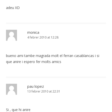
adeu XD
monica
4 febrer 2010 at 12:28
bueno ami tambe magrada molt el ferran casablancas i si
que anire i espero fer molts amics
pau lopez
13 febrer 2010 at 22:31
Si , que hi anire