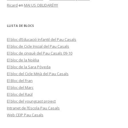
LLISTA DE BLOCS
El bloc d’Educació Infantil del Pau Casals
El bloc de Cicle Inicial del Pau Casals
El bloc de cinquè del Pau Casals 09-10
El bloc de la Noèlia
El bloc de la Sara Póveda
El bloc del Cicle Mitjà del Pau Casals
El Bloc del Fran
El bloc del Marc
El bloc del Raül
El bloc del youngcast project
Intranet de l’Escola Pau Casals
Web CEIP Pau Casals
Proudly powered by WordPress