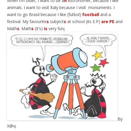
When I’m older, I want to be a
n
Astronomer, because I like
animals. I want to visit Italy because I visit monuments. I
want to go Brasil because I like (futbol)
football
and a
festival. My favourite
s
subject
s
at school (its E.P)
are PE
and
Math
s
. Math
s
(It’s)
is
very fun¡
By
X@v¡