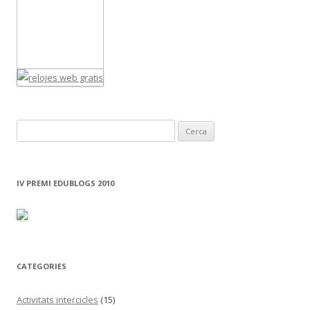
C
e
r
c
IV PREMI EDUBLOGS 2010
a
:
CATEGORIES
Activitats intercicles
(15)