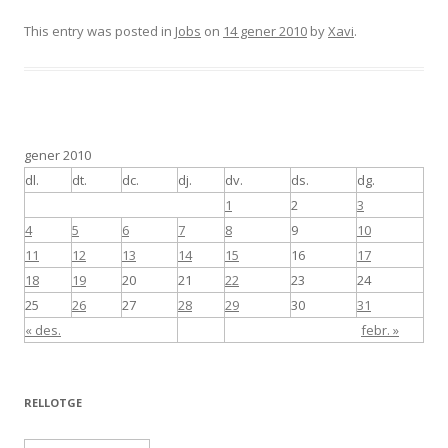
This entry was posted in
Jobs
on
14 gener 2010
by
Xavi
.
gener 2010
dl.
dt.
dc.
dj.
dv.
ds.
dg.
1
2
3
4
5
6
7
8
9
10
11
12
13
14
15
16
17
18
19
20
21
22
23
24
25
26
27
28
29
30
31
« des.
febr. »
RELLOTGE