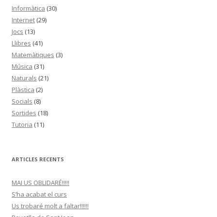
Informàtica
(30)
Internet
(29)
Jocs
(13)
Llibres
(41)
Matemàtiques
(3)
Música
(31)
Naturals
(21)
Plàstica
(2)
Socials
(8)
Sortides
(18)
Tutoria
(11)
ARTICLES RECENTS
MAI US OBLIDARÉ!!!!!
S’ha acabat el curs
Us trobaré molt a faltar!!!!!!