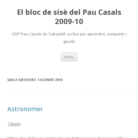
El bloc de sisè del Pau Casals
2009-10
CEIP Pau Casals de Sabadell: un lloc per aprendre, compartir i
gaudir
Skip
Menu
to
content
DAILY ARCHIVES:
14 GENER 2010
Astronomer
1 Reply