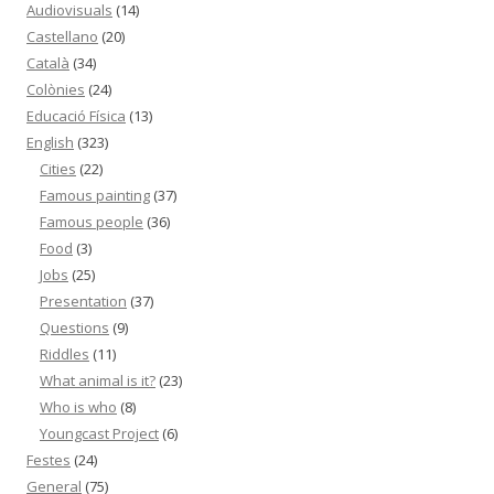
Audiovisuals
(14)
Castellano
(20)
Català
(34)
Colònies
(24)
Educació Física
(13)
English
(323)
Cities
(22)
Famous painting
(37)
Famous people
(36)
Food
(3)
Jobs
(25)
Presentation
(37)
Questions
(9)
Riddles
(11)
What animal is it?
(23)
Who is who
(8)
Youngcast Project
(6)
Festes
(24)
General
(75)