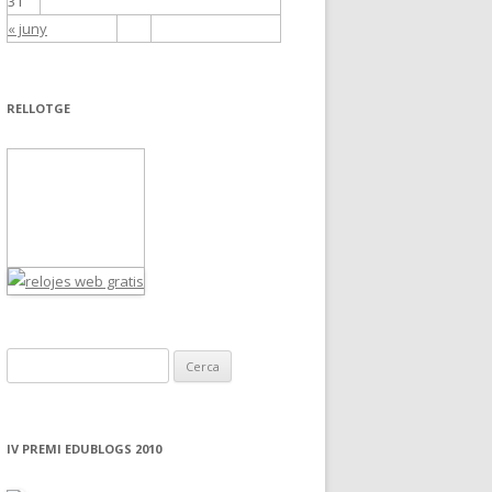
31
« juny
RELLOTGE
C
e
r
c
IV PREMI EDUBLOGS 2010
a