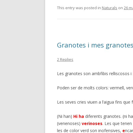
This entry was posted in
Naturals
on
26 m
Granotes i mes granote
2 Replies
Les granotes son ambfibis relliscosos i 
Poden ser de molts colors: vermell, ver
Les seves cries viuen a l’aigua fins que
(Ni han)
Hi ha
diferents granotes. (ni h
(venenoses)
verinoses
. Les que tenen
les de color verd son inofensives,
e
ncar