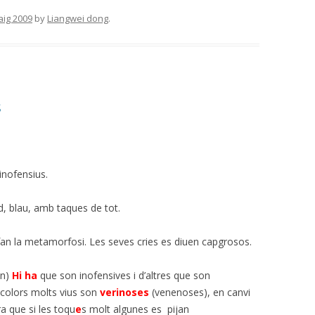
aig 2009
by
Liangwei dong
.
s
inofensius.
d, blau, amb taques de tot.
 fan la metamorfosi. Les seves cries es diuen capgrosos.
an)
Hi ha
que son inofensives i d’altres que son
 colors molts vius son
verinoses
(venenoses), en canvi
a que si les toqu
e
s molt algunes es pijan