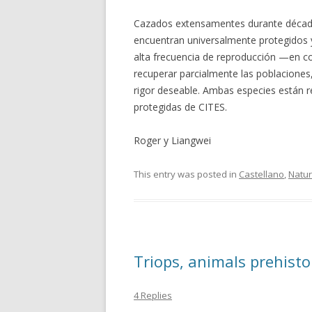
Cazados extensamentes durante década
encuentran universalmente protegidos y
alta frecuencia de reproducción —en 
recuperar parcialmente las poblaciones
rigor deseable. Ambas especies están re
protegidas de
CITES
.
Roger y Liangwei
This entry was posted in
Castellano
,
Natur
Triops, animals prehisto
4 Replies