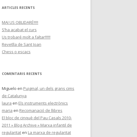
ARTICLES RECENTS
MAI US OBLIDARÉ!!!!!
S’ha acabat el curs
Us trobaré molt a faltar!!!!!!
Revetlla de Sant Joan
Chess o escacs
COMENTARIS RECENTS
Miguelo
en
Puigmal, un dels grans cims
de Catalunya
laura
en
Els instruments electrònics
maria
en
Recomanació de llibres
El bloc de cinquè del Pau Casals 2010-
2011 » Blog Archive » Marxa infantil de
regularitat
en
La marxa de regularitat