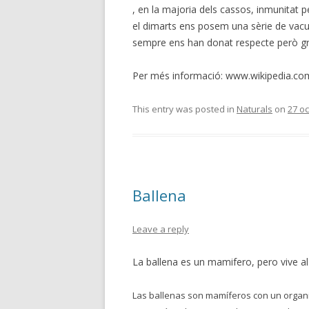
, en la majoria dels cassos, inmunitat 
el dimarts ens posem una sèrie de vacun
sempre ens han donat respecte però grà
Per més informació: www.wikipedia.com
This entry was posted in
Naturals
on
27 o
Ballena
Leave a reply
La ballena es un mamifero, pero vive al
Las ballenas son mamíferos con un organ