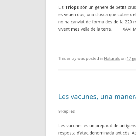
Els
Triops
són un gènere de petits crust
es veuen dos, una closca que cobreix e
no ha canviat de forma des de fa 220 mi
vivent mes vella de la terra. XAVI 
This entry was posted in
Naturals
on
17 g
Les vacunes, una manera
9 Replies
Les vacunes és un preparat de antígen
resposta d’atac,denominada anticòs. 