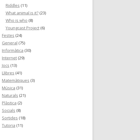
Riddles
(11)
What animal is it?
(23)
Who is who
(8)
Youngcast Project
(6)
Festes
(24)
General
(75)
Informàtica
(30)
Internet
(29)
Jocs
(13)
Llibres
(41)
Matemàtiques
(3)
Música
(31)
Naturals
(21)
Plàstica
(2)
Socials
(8)
Sortides
(18)
Tutoria
(11)