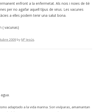
permanent enfront a la enfermetat. Als nois i noies de 6è
es per no agafar aquell típus de virus. Les vacunes
cies a elles podem tenir una salut bona.
 ( vacunas)
ctubre 2009
by
Mª Jesús
.
 agua.
ismo adaptado a la vida marina. Son vivíparas, amamantan