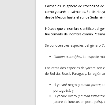
Caiman es un género de crocodilios de l
como yacarés o caimanes. Se distribuy
desde México hasta el sur de
Sudaméri
Nótese que el nombre científico del gén
fue tomado del
nombre común
, “caimán
Se conocen tres especies del género
C
Caiman crocodylus
. La especie m
Las otras dos especies de yacaré son c
de Bolivia, Brasil, Paraguay, la región
a
El
yacaré negro
(
Caiman yacare
, 
portugués), y
El
yacaré overo
(
Caiman latirostri
jacaré de lunetos en portugués), 