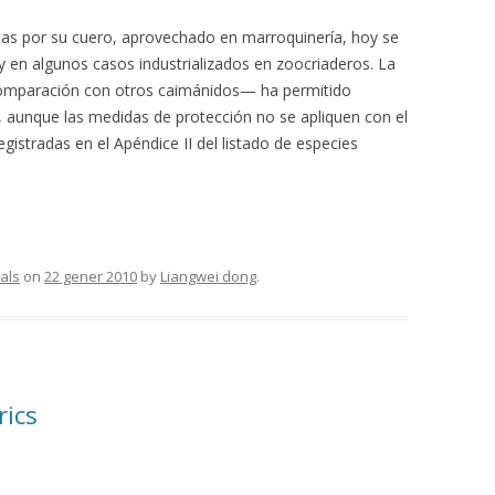
s por su cuero, aprovechado en marroquinería, hoy se
 en algunos casos industrializados en zoocriaderos. La
comparación con otros caimánidos— ha permitido
, aunque las medidas de protección no se apliquen con el
gistradas en el Apéndice II del listado de especies
als
on
22 gener 2010
by
Liangwei dong
.
rics