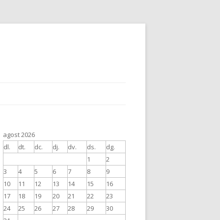
agost 2026
dl.
dt.
dc.
dj.
dv.
ds.
dg.
1
2
3
4
5
6
7
8
9
10
11
12
13
14
15
16
17
18
19
20
21
22
23
24
25
26
27
28
29
30