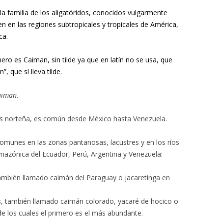
a familia de los aligatóridos, conocidos vulgarmente
en en las regiones
subtropicales
y tropicales de América,
ca
.
ero es Caiman, sin tilde ya que en latín no se usa, que
”, que sí lleva tilde.
aiman
.
ás norteña, es común desde México hasta Venezuela.
omunes en las zonas pantanosas, lacustres y en los ríos
mazónica
del Ecuador, Perú, Argentina y Venezuela:
también llamado caimán del Paraguay o jacaretinga en
s
, también llamado caimán colorado, yacaré de hocico o
de los cuales el primero es el más abundante.