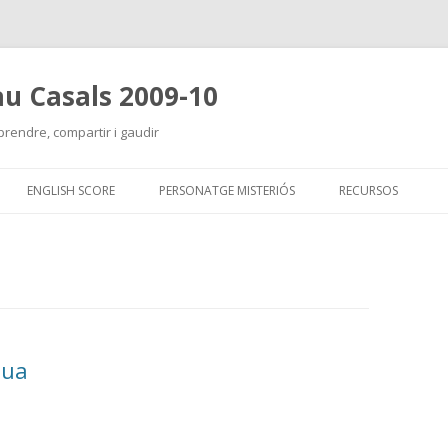
Pau Casals 2009-10
prendre, compartir i gaudir
Skip
to
ENGLISH SCORE
PERSONATGE MISTERIÓS
RECURSOS
content
gua