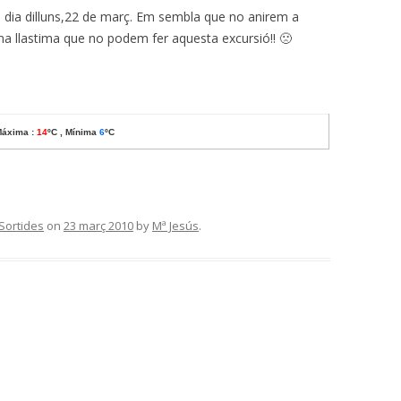
l dia dilluns,22 de març. Em sembla que no anirem a
uina llastima que no podem fer aquesta excursió!! 🙁
áxima :
14
ºC , Mínima
6
ºC
Sortides
on
23 març 2010
by
Mª Jesús
.