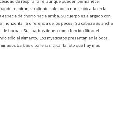
 necesidad de respirar aire, aunque pueden permanecer
ando respiran, su aliento sale por la nariz, ubicada en la
 especie de chorro hacia arriba. Su cuerpo es alargado con
n horizontal (a diferencia de los peces). Su cabeza es ancha
de barbas. Sus barbas tienen como función filtrar el
ndo sólo el alimento. Los mysticetos presentan en la boca,
minados barbas o ballenas. clicar la foto que hay más