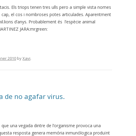
acis. Els triops tenen tres ulls pero a simple vista nomes
l cap, el cos i nombroses potes articulades. Aparentment
l.lions d’anys. Probablement és l’espècie animal
MARTINEZ JARA:mrgreen:
ener 2010
by
Xavi
.
 de no agafar virus.
s que una vegada dintre de l’organisme provoca una
Aquesta resposta genera memória inmunólogica produïnt