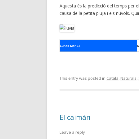
Aquesta és la predicció del temps per e
causa de la petita pluja i els núvols. Q
Lunes Mar 22
M
This entry was posted in
Català
,
Naturals
,
El caimán
Leave a reply