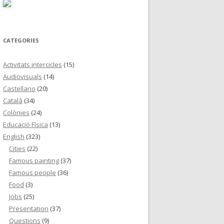
:
CATEGORIES
Activitats intercicles
(15)
Audiovisuals
(14)
Castellano
(20)
Català
(34)
Colònies
(24)
Educació Física
(13)
English
(323)
Cities
(22)
Famous painting
(37)
Famous people
(36)
Food
(3)
Jobs
(25)
Presentation
(37)
Questions
(9)