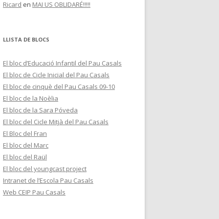
Ricard
en
MAI US OBLIDARÉ!!!!!
LLISTA DE BLOCS
El bloc d’Educació Infantil del Pau Casals
El bloc de Cicle Inicial del Pau Casals
El bloc de cinquè del Pau Casals 09-10
El bloc de la Noèlia
El bloc de la Sara Póveda
El bloc del Cicle Mitjà del Pau Casals
El Bloc del Fran
El bloc del Marc
El bloc del Raül
El bloc del youngcast project
Intranet de l’Escola Pau Casals
Web CEIP Pau Casals