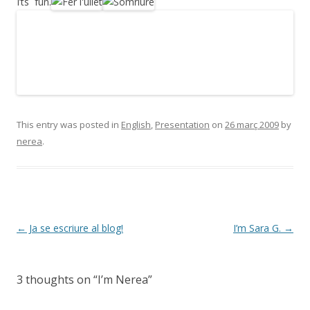
I’ts fun.
This entry was posted in
English
,
Presentation
on
26 març 2009
by
nerea
.
Post
←
Ja se escriure al blog!
I’m Sara G.
→
navigation
3 thoughts on “
I’m Nerea
”