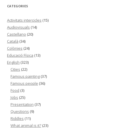
CATEGORIES
Activitats intercicles
(15)
Audiovisuals
(14)
Castellano
(20)
Català
(34)
Colònies
(24)
Educació Física
(13)
English
(323)
Cities
(22)
Famous painting
(37)
Famous people
(36)
Food
(3)
Jobs
(25)
Presentation
(37)
Questions
(9)
Riddles
(11)
What animal is it?
(23)