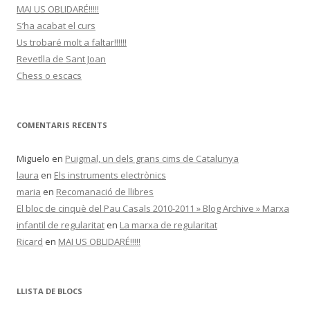
MAI US OBLIDARÉ!!!!!
S’ha acabat el curs
Us trobaré molt a faltar!!!!!!
Revetlla de Sant Joan
Chess o escacs
COMENTARIS RECENTS
Miguelo
en
Puigmal, un dels grans cims de Catalunya
laura
en
Els instruments electrònics
maria
en
Recomanació de llibres
El bloc de cinquè del Pau Casals 2010-2011 » Blog Archive » Marxa
infantil de regularitat
en
La marxa de regularitat
Ricard
en
MAI US OBLIDARÉ!!!!!
LLISTA DE BLOCS