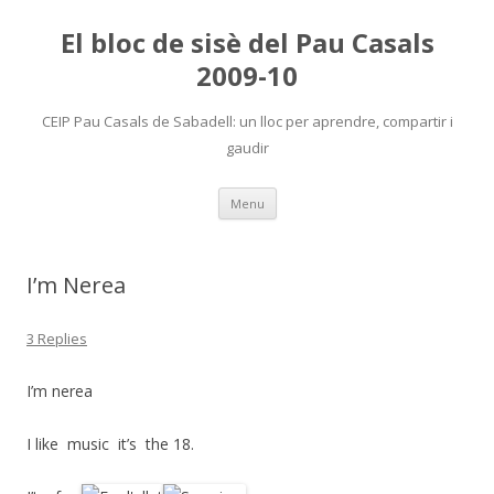
El bloc de sisè del Pau Casals
2009-10
CEIP Pau Casals de Sabadell: un lloc per aprendre, compartir i
gaudir
Skip
Menu
to
content
I’m Nerea
3 Replies
I’m nerea
I like music it’s the 18.