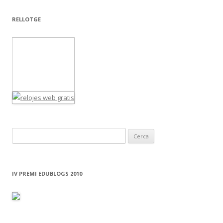
RELLOTGE
C
e
r
c
IV PREMI EDUBLOGS 2010
a
: