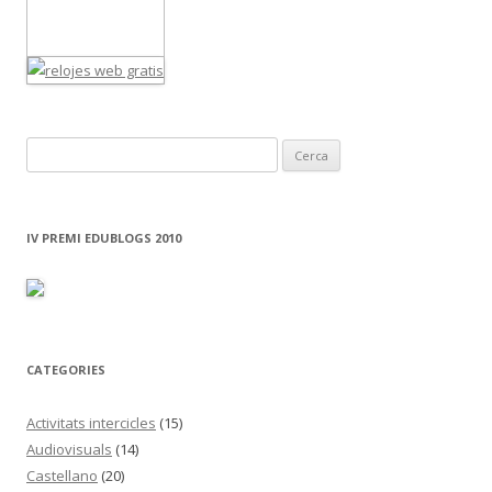
C
e
r
c
IV PREMI EDUBLOGS 2010
a
:
CATEGORIES
Activitats intercicles
(15)
Audiovisuals
(14)
Castellano
(20)