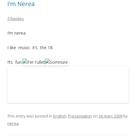
I’m Nerea
3 Replies
I’m nerea
I like music it’s the 18.
I’ts fun.
This entry was posted in
English
,
Presentation
on
26 març 2009
by
nerea
.