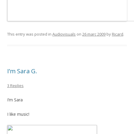
This entry was posted in
Audiovisuals
on
26 març 2009
by
Ricard
.
I’m Sara G.
3 Replies
I’m Sara
I like music!