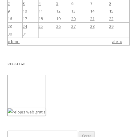
2
3
4
5
6
7
8
9
10
11
12
13
14
15
16
17
18
19
20
21
22
23
24
25
26
27
28
29
30
31
« febr.
abr. »
RELLOTGE
C