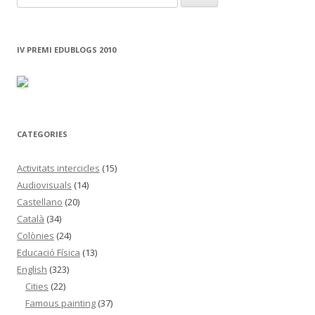
e
r
c
IV PREMI EDUBLOGS 2010
a
:
CATEGORIES
Activitats intercicles
(15)
Audiovisuals
(14)
Castellano
(20)
Català
(34)
Colònies
(24)
Educació Física
(13)
English
(323)
Cities
(22)
Famous painting
(37)