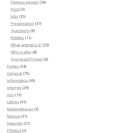
Famous people
(36)
Food
(3)
Jobs
(25)
Presentation
(37)
Questions
(9)
Riddles
(11)
What animal is it?
(23)
Who is who
(8)
Youngcast Project
(6)
Festes
(24)
General
(75)
Informàtica
(30)
Internet
(29)
Jocs
(13)
Llibres
(41)
Matemàtiques
(3)
Música
(31)
Naturals
(21)
Plàstica
(2)