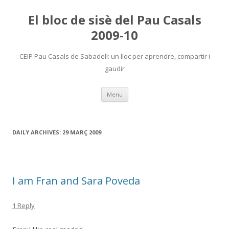
El bloc de sisè del Pau Casals
2009-10
CEIP Pau Casals de Sabadell: un lloc per aprendre, compartir i
gaudir
Skip
Menu
to
content
DAILY ARCHIVES:
29 MARÇ 2009
I am Fran and Sara Poveda
1 Reply