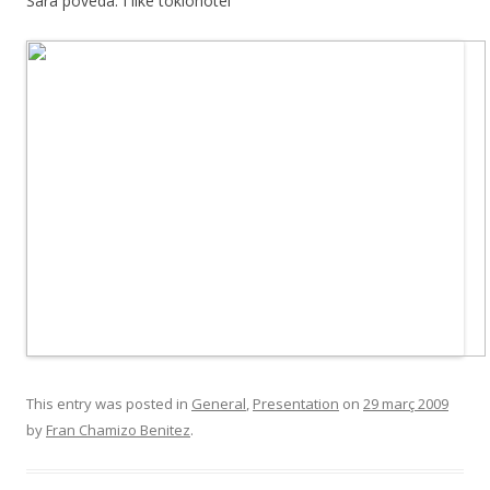
Sara poveda: I like tokiohotel
This entry was posted in
General
,
Presentation
on
29 març 2009
by
Fran Chamizo Benitez
.