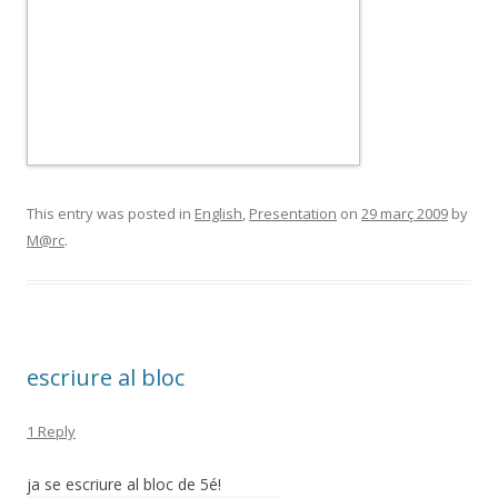
This entry was posted in
English
,
Presentation
on
29 març 2009
by
M@rc
.
escriure al bloc
1 Reply
ja se escriure al bloc de 5é!