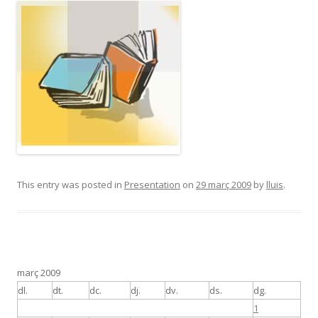
This entry was posted in
Presentation
on
29 març 2009
by
lluis
.
març 2009
dl.
dt.
dc.
dj.
dv.
ds.
dg.
1