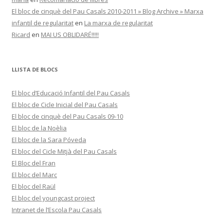
El bloc de cinquè del Pau Casals 2010-2011 » Blog Archive » Marxa
infantil de regularitat
en
La marxa de regularitat
Ricard
en
MAI US OBLIDARÉ!!!!!
LLISTA DE BLOCS
El bloc d’Educació Infantil del Pau Casals
El bloc de Cicle Inicial del Pau Casals
El bloc de cinquè del Pau Casals 09-10
El bloc de la Noèlia
El bloc de la Sara Póveda
El bloc del Cicle Mitjà del Pau Casals
El Bloc del Fran
El bloc del Marc
El bloc del Raül
El bloc del youngcast project
Intranet de l’Escola Pau Casals