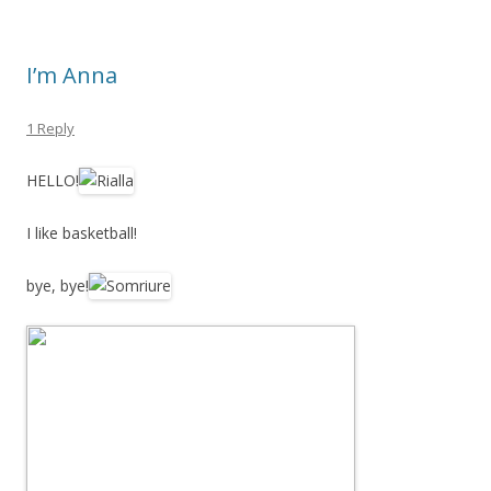
I’m Anna
1 Reply
HELLO!
I like basketball!
bye, bye!