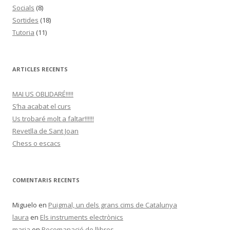
Socials
(8)
Sortides
(18)
Tutoria
(11)
ARTICLES RECENTS
MAI US OBLIDARÉ!!!!!
S’ha acabat el curs
Us trobaré molt a faltar!!!!!!
Revetlla de Sant Joan
Chess o escacs
COMENTARIS RECENTS
Miguelo
en
Puigmal, un dels grans cims de Catalunya
laura
en
Els instruments electrònics
maria
en
Recomanació de llibres