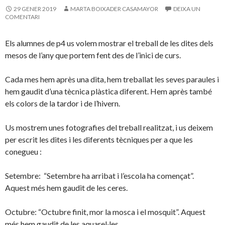
29 GENER 2019
MARTA BOIXADER CASAMAYOR
DEIXA UN
COMENTARI
Els alumnes de p4 us volem mostrar el treball de les dites dels
mesos de l’any que portem fent des de l’inici de curs.
Cada mes hem après una dita, hem treballat les seves paraules i
hem gaudit d’una tècnica plàstica diferent. Hem après també
els colors de la tardor i de l’hivern.
Us mostrem unes fotografies del treball realitzat, i us deixem
per escrit les dites i les diferents tècniques per a que les
conegueu :
Setembre: “Setembre ha arribat i l’escola ha començat”.
Aquest més hem gaudit de les ceres.
Octubre: “Octubre finit, mor la mosca i el mosquit”. Aquest
més hem gaudit de les aquarel·les.