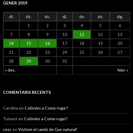
GENER 2019
dl.
dt.
dc.
dj.
dv.
ds.
dg.
1
2
3
4
5
6
7
8
9
10
11
12
13
14
15
16
17
18
19
20
aula de primària
Aula d'infantil
Aula d'infantil
Aula d'infantil
Biblioteca
secretaria
Menjador
Pavelló
21
22
23
24
25
26
27
28
29
30
31
« des.
febr. »
COMENTARIS RECENTS
Carolina
en
Colònies a Coma-ruga!!
Tuixent
en
Colònies a Coma-ruga!!
cesc
en
Visitem el camió de Gas natural!