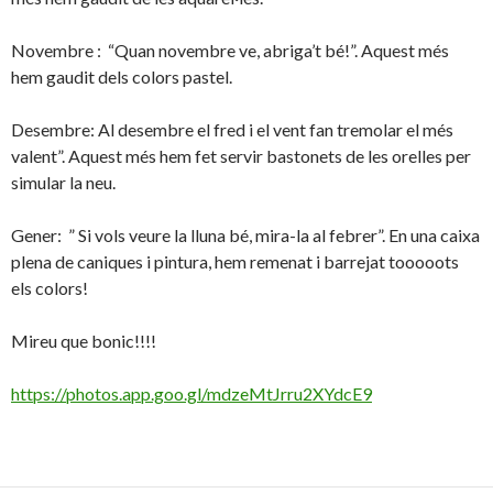
Novembre : “Quan novembre ve, abriga’t bé!”. Aquest més
hem gaudit dels colors pastel.
Desembre: Al desembre el fred i el vent fan tremolar el més
valent”. Aquest més hem fet servir bastonets de les orelles per
simular la neu.
Gener: ” Si vols veure la lluna bé, mira-la al febrer”. En una caixa
plena de caniques i pintura, hem remenat i barrejat tooooots
els colors!
Mireu que bonic!!!!
https://photos.app.goo.gl/mdzeMtJrru2XYdcE9