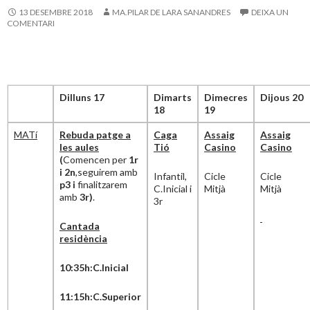
13 DESEMBRE 2018
MA.PILAR DE LARA SANANDRES
DEIXA UN
COMENTARI
Dilluns 17
Dimarts
Dimecres
Dijous 20
18
19
MATí
Rebuda patge a
Caga
Assaig
Assaig
les aules
Tió
Casino
Casino
(
Comencen per
1r
i 2n
,seguirem amb
Infantil,
Cicle
Cicle
p3 i
finalitzarem
C.Inicial i
Mitjà
Mitjà
amb
3r)
.
3r
Cantada
residència
10:35h:C.Inicial
11:15h:C.Superior