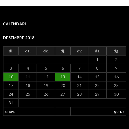
CALENDARI
DESEMBRE 2018
dl.
dt.
dc.
dj.
dv.
ds.
dg.
1
2
3
4
5
6
7
8
9
10
11
12
13
14
15
16
aula de primària
Aula d'infantil
Aula d'infantil
Aula d'infantil
Biblioteca
secretaria
Menjador
Pavelló
17
18
19
20
21
22
23
24
25
26
27
28
29
30
31
« nov.
gen. »