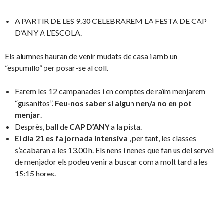
A PARTIR DE LES 9.30 CELEBRAREM LA FESTA DE CAP
D’ANY A L’ESCOLA.
Els alumnes hauran de venir mudats de casa i amb un
“espumilló” per posar-se al coll.
Farem les 12 campanades i en comptes de raïm menjarem
“gusanitos”.
Feu-nos saber si algun nen/a no en pot
menjar
.
Desprès, ball de
CAP D’ANY
a la pista.
El dia 21 es fa jornada intensiva
, per tant, les classes
s’acabaran a les 13.00 h. Els nens i nenes que fan ús del servei
de menjador els podeu venir a buscar com a molt tard a les
15:15 hores.