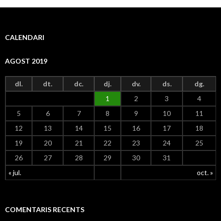
CALENDARI
AGOST 2019
dl.
dt.
dc.
dj.
dv.
ds.
dg.
1
2
3
4
5
6
7
8
9
10
11
12
13
14
15
16
17
18
aula de primària
Aula d'infantil
Aula d'infantil
Aula d'infantil
Biblioteca
secretaria
Menjador
Pavelló
19
20
21
22
23
24
25
26
27
28
29
30
31
« jul.
oct. »
COMENTARIS RECENTS