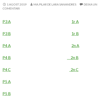
1 AGOST 2019
MA.PILAR DE LARA SANANDRES
DEIXA UN
COMENTARI
P3 A
1r A
P3 B
1r B
P4 A
2n A
P4 B
2n B
P4 C
2n C
P5 A
P5 B