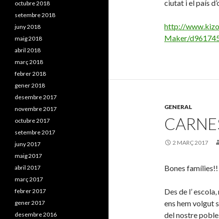
ciutat i el país d
octubre 2018
setembre 2018
http://www.kizo
juny 2018
Maker/d961745
maig 2018
abril 2018
març 2018
febrer 2018
gener 2018
desembre 2017
GENERAL
novembre 2017
CARNES
octubre 2017
setembre 2017
2 MARÇ 2017
juny 2017
maig 2017
Bones famílies!!
abril 2017
març 2017
Des de l’ escola,
febrer 2017
ens hem volgut s
gener 2017
del nostre poble
desembre 2016