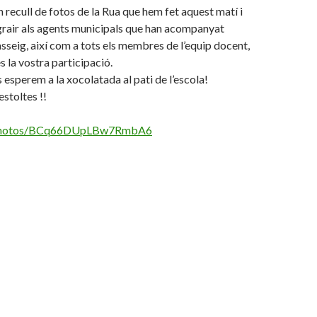
recull de fotos de la Rua que hem fet aquest matí i
grair als agents municipals que han acompanyat
sseig, així com a tots els membres de l’equip docent,
s la vostra participació.
 esperem a la xocolatada al pati de l’escola!
estoltes !!
l/photos/BCq66DUpLBw7RmbA6