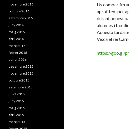
Us compartim un 
novembre 2016
aprofitem per a
octubre 2016
durant aquest pa
setembre 2016
alumnes i famílie
juny 2016
Aquesta tarda us
maig 2016
Visca el rei Carn
abril 2016
març 2016
https://goo.g
febrer 2016
gener 2016
desembre 2015
novembre 2015
octubre 2015
setembre 2015
juliol 2015
juny 2015
maig 2015
abril 2015
març 2015
febrer 2015