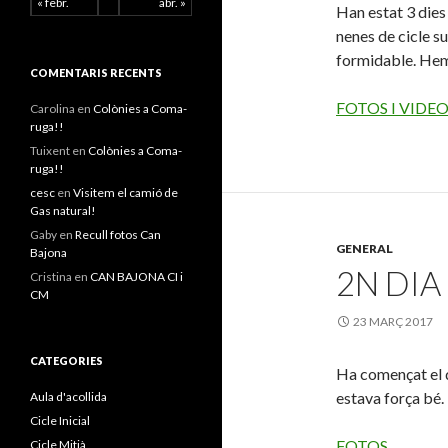
« febr.
abr. »
Han estat 3 dies 
nenes de cicle s
formidable. Hem
COMENTARIS RECENTS
FOTOS I VIDE
Carolina
en
Colònies a Coma-
ruga!!
Tuixent
en
Colònies a Coma-
ruga!!
cesc
en
Visitem el camió de
Gas natural!
Gaby
en
Recull fotos Can
GENERAL
Bajona
2N DIA
Cristina
en
CAN BAJONA CI i
CM
23 MARÇ 2017
CATEGORIES
Ha començat el d
estava força bé.
Aula d'acollida
Cicle Inicial
FOTOS
Cicle Mitjà