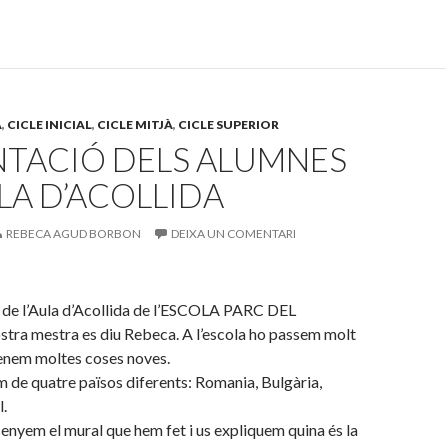
A
,
CICLE INICIAL
,
CICLE MITJÀ
,
CICLE SUPERIOR
NTACIÓ DELS ALUMNES
ULA D’ACOLLIDA
REBECA AGUD BORBON
DEIXA UN COMENTARI
 de l’Aula d’Acollida de l’ESCOLA PARC DEL
tra mestra es diu Rebeca. A l’escola ho passem molt
renem moltes coses noves.
 de quatre països diferents: Romania, Bulgària,
.
senyem el mural que hem fet i us expliquem quina és la