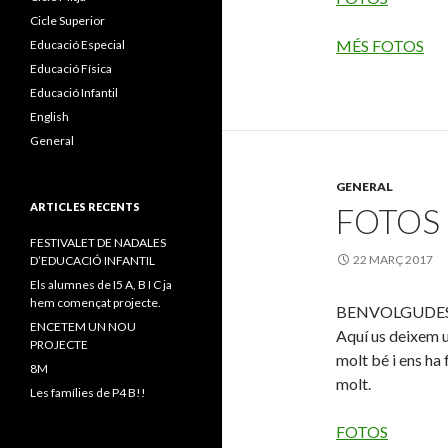
Cicle Superior
MÉS FOTOS
Educació Especial
Educació Física
Educació Infantil
English
General
GENERAL
ARTICLES RECENTS
FOTOS 
FESTIVALET DE NADALES
22 MARÇ 2017
D’EDUCACIÓ INFANTIL
Els alumnes de I5 A, B I C ja
hem començat projecte.
BENVOLGUDES 
ENCETEM UN NOU
Aquí us deixem u
PROJECTE
molt bé i ens ha 
8M
molt.
Les famílies de P4 B!!
FOTOS