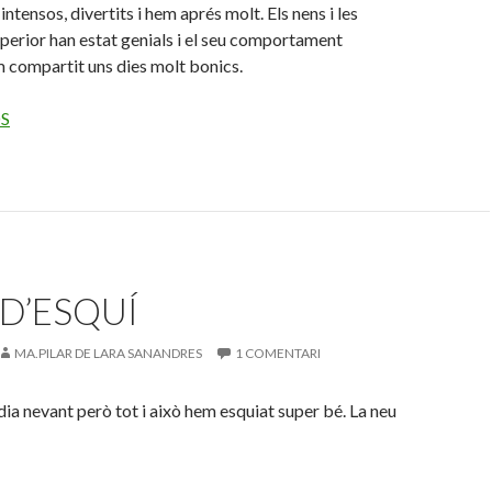
intensos, divertits i hem aprés molt. Els nens i les
uperior han estat genials i el seu comportament
 compartit uns dies molt bonics.
OS
 D’ESQUÍ
MA.PILAR DE LARA SANANDRES
1 COMENTARI
ia nevant però tot i això hem esquiat super bé. La neu