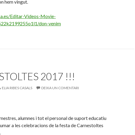
’on hem vingut.
a.es/Editar-Videos-Movie-
22k2199255o1l1/don-venim
TOLTES 2017 !!!
ELIA RIBES CASALS
DEIXA UN COMENTARI
 mestres, alumnes i tot el personal de suport educatiu
umar a les celebracions de la festa de Carnestoltes
.