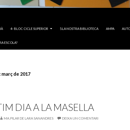
JÀ
4- BLOC CICLE SUPERIOR
5.LA NOSTRA BIBLIOTECA
AMPA
AUTO
RA ESCOLA?
: març de 2017
LTIM DIA A LA MASELLA
MA.PILAR DE LARA SANANDRES
DEIXA UN COMENTARI