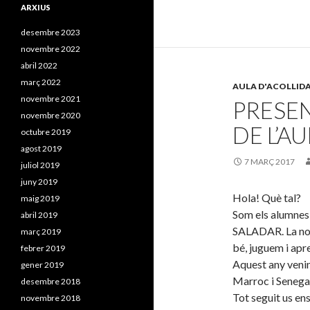
ARXIUS
desembre 2023
novembre 2022
abril 2022
març 2022
AULA D'ACOLLID
novembre 2021
PRESE
novembre 2020
DE L’A
octubre 2019
agost 2019
7 MARÇ 2017
juliol 2019
juny 2019
Hola! Què tal?
maig 2019
Som els alumnes
abril 2019
SALADAR. La nos
març 2019
bé, juguem i ap
febrer 2019
Aquest any venim
gener 2019
Marroc i Senegal
desembre 2018
Tot seguit us en
novembre 2018