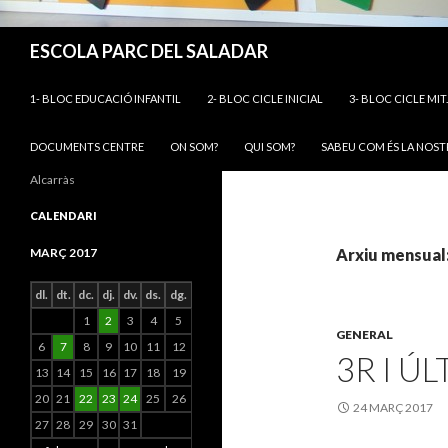
Cerca
ESCOLA PARC DEL SALADAR
VÉS AL CONTINGUT
1- BLOC EDUCACIÓ INFANTIL
2- BLOC CICLE INICIAL
3- BLOC CICLE MIT
DOCUMENTS CENTRE
ON SOM?
QUI SOM?
SABEU COM ÉS LA NOST
Alcarràs
CALENDARI
MARÇ 2017
Arxiu mensual
dl.
dt.
dc.
dj.
dv.
ds.
dg.
1
2
3
4
5
GENERAL
6
7
8
9
10
11
12
3R I Ú
13
14
15
16
17
18
19
20
21
22
23
24
25
26
24 MARÇ 2017
27
28
29
30
31