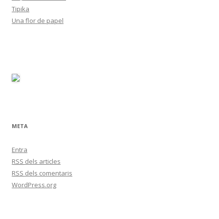
Tipika
Una flor de papel
META
Entra
RSS
dels articles
RSS
dels comentaris
WordPress.org