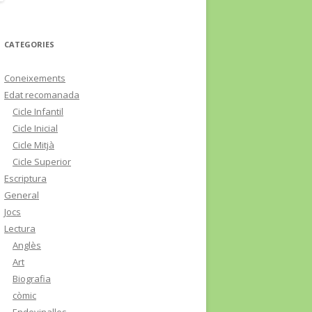
CATEGORIES
Coneixements
Edat recomanada
Cicle Infantil
Cicle Inicial
Cicle Mitjà
Cicle Superior
Escriptura
General
Jocs
Lectura
Anglès
Art
Biografia
còmic