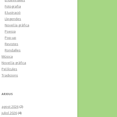
Endevinalles
Fotografia
Il.lustració
Llegendes
Novel.la gràfica
Poesia
Pop-up
Revistes
Rondalles
Música
Novel.la gràfica
Pel.lícules
Tradicions
ARXIUS
agost 2026
(2)
juliol 2026
(4)