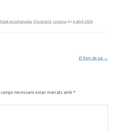
,
Edat recomanada
,
Il.lustració
,
Lectura
on
6 abril 2026
.
El forn de pa
→
 camps necessaris estan marcats amb
*