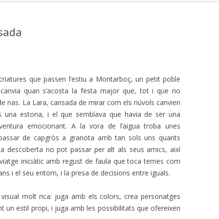
osada
 criatures que passen l’estiu a Montarboç, un petit poble
 canvia quan s’acosta la festa major que, tot i que no
e nas. La Lara, cansada de mirar com els núvols canvien
e’s una estona, i el que semblava que havia de ser una
a aventura emocionant. A la vora de l’aigua troba unes
passar de capgròs a granota amb tan sols uns quants
a descoberta no pot passar per alt als seus amics, així
viatge iniciàtic amb regust de faula que toca temes com
ans i el seu entorn, i la presa de decisions entre iguals.
visual molt rica: juga amb els colors, crea personatges
un estil propi, i juga amb les possibilitats que ofereixen