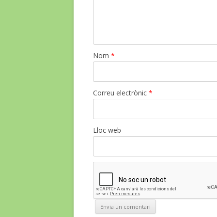
Nom
*
Correu electrònic
*
Lloc web