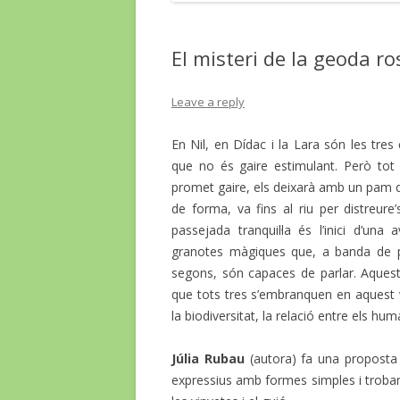
El misteri de la geoda r
Leave a reply
En Nil, en Dídac i la Lara són les tres
que no és gaire estimulant. Però tot
promet gaire, els deixarà amb un pam d
de forma, va fins al riu per distreur
passejada tranquil·la és l’inici d’un
granotes màgiques que, a banda de 
segons, són capaces de parlar. Aquest
que tots tres s’embranquen en aquest 
la biodiversitat, la relació entre els hum
Júlia Rubau
(autora) fa una proposta 
expressius amb formes simples i trobant 