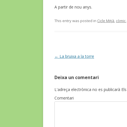
A partir de nou anys.
This entry was posted in
Cicle Mitjà
,
còmic
Post
←
La bruixa a la torre
navigation
Deixa un comentari
L'adreça electrònica no es publicarà
Els
Comentari