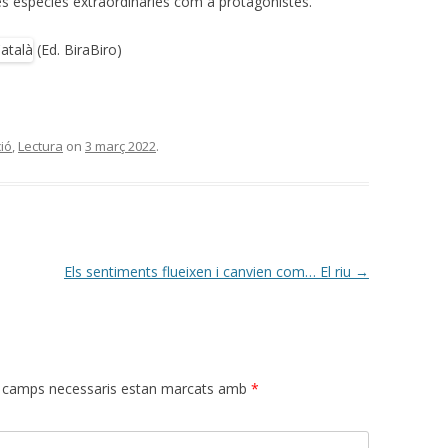
es espècies extraordinàries com a protagonistes.
(Ed. BiraBiro)
ció
,
Lectura
on
3 març 2022
.
Els sentiments flueixen i canvien com… El riu
→
 camps necessaris estan marcats amb
*