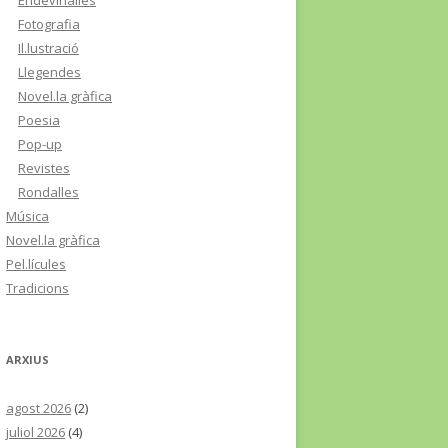
Endevinalles
Fotografia
Il.lustració
Llegendes
Novel.la gràfica
Poesia
Pop-up
Revistes
Rondalles
Música
Novel.la gràfica
Pel.lícules
Tradicions
ARXIUS
agost 2026
(2)
juliol 2026
(4)