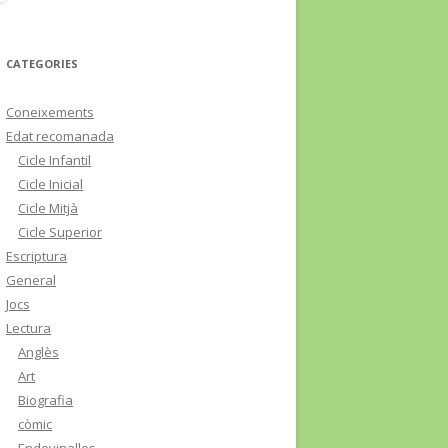
CATEGORIES
Coneixements
Edat recomanada
Cicle Infantil
Cicle Inicial
Cicle Mitjà
Cicle Superior
Escriptura
General
Jocs
Lectura
Anglès
Art
Biografia
còmic