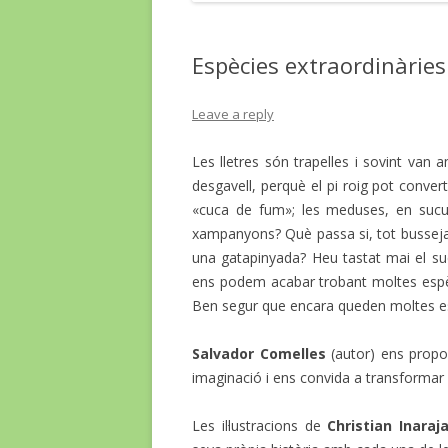
Espècies extraordinàries
Leave a reply
Les lletres són trapelles i sovint van 
desgavell, perquè el pi roig pot conver
«cuca de fum»; les meduses, en sucul
xampanyons? Què passa si, tot bussej
una gatapinyada? Heu tastat mai el suc
ens podem acabar trobant moltes espèc
Ben segur que encara queden moltes esp
Salvador Comelles
(autor) ens propos
imaginació i ens convida a transformar 
Les il·lustracions de
Christian Inaraj