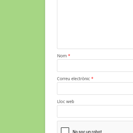
Nom
*
Correu electrònic
*
Lloc web