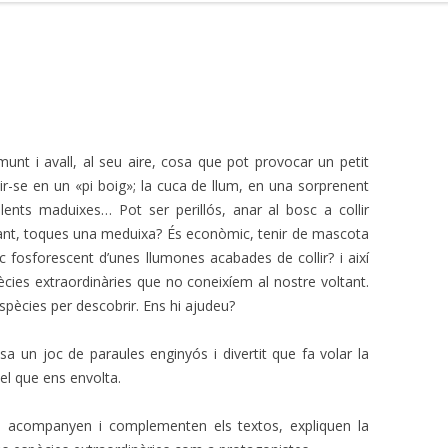
amunt i avall, al seu aire, cosa que pot provocar un petit
tir-se en un «pi boig»; la cuca de llum, en una sorprenent
ents maduixes… Pot ser perillós, anar al bosc a collir
ant, toques una meduixa? És econòmic, tenir de mascota
 fosforescent d’unes llumones acabades de collir? i així
ies extraordinàries que no coneixíem al nostre voltant.
ècies per descobrir. Ens hi ajudeu?
a un joc de paraules enginyós i divertit que fa volar la
el que ens envolta.
a
acompanyen i complementen els textos, expliquen la