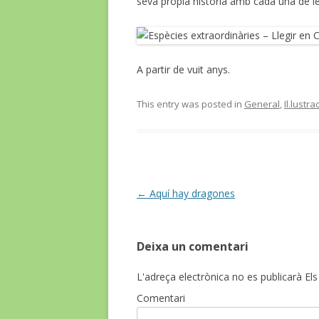
seva pròpia història amb cada una de l
A partir de vuit anys.
This entry was posted in
General
,
Il.lustra
Post
←
Aquí hay dragones
navigation
Deixa un comentari
L'adreça electrònica no es publicarà
Els
Comentari