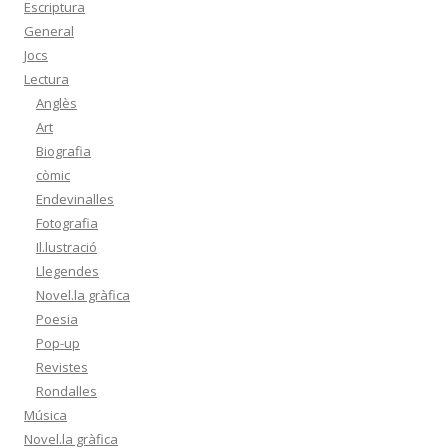
Escriptura
General
Jocs
Lectura
Anglès
Art
Biografia
còmic
Endevinalles
Fotografia
Il.lustració
Llegendes
Novel.la gràfica
Poesia
Pop-up
Revistes
Rondalles
Música
Novel.la gràfica