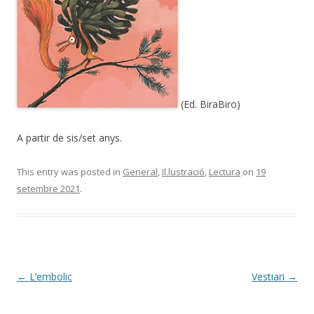
(Ed. BiraBiro)
A partir de sis/set anys.
This entry was posted in
General
,
Il.lustració
,
Lectura
on
19
setembre 2021
.
Post
←
L’embolic
Vestiari
→
navigation