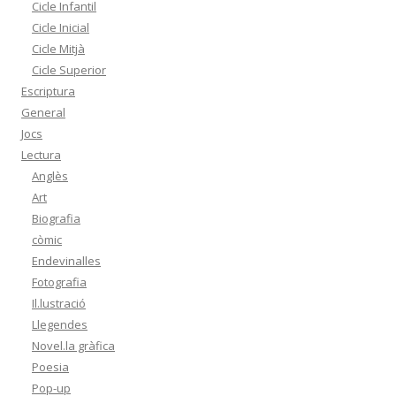
Cicle Infantil
Cicle Inicial
Cicle Mitjà
Cicle Superior
Escriptura
General
Jocs
Lectura
Anglès
Art
Biografia
còmic
Endevinalles
Fotografia
Il.lustració
Llegendes
Novel.la gràfica
Poesia
Pop-up