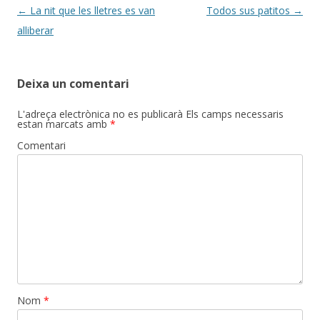
Post
←
La nit que les lletres es van
Todos sus patitos
→
navigation
alliberar
Deixa un comentari
L'adreça electrònica no es publicarà
Els camps necessaris
estan marcats amb
*
Comentari
Nom
*