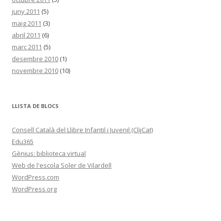
juny 2011
(5)
maig 2011
(3)
abril 2011
(6)
març 2011
(5)
desembre 2010
(1)
novembre 2010
(10)
LLISTA DE BLOCS
Consell Català del Llibre Infantil i Juvenil (ClijCat)
Edu365
Gènius: biblioteca virtual
Web de l'escola Soler de Vilardell
WordPress.com
WordPress.org