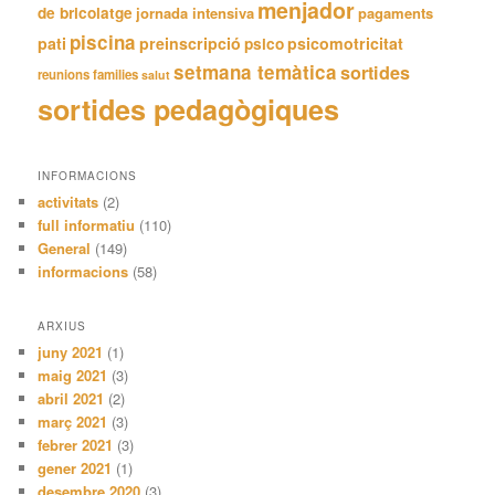
menjador
de bricolatge
jornada intensiva
pagaments
piscina
pati
preinscripció
psicomotricitat
psico
setmana temàtica
sortides
reunions families
salut
sortides pedagògiques
INFORMACIONS
activitats
(2)
full informatiu
(110)
General
(149)
informacions
(58)
ARXIUS
juny 2021
(1)
maig 2021
(3)
abril 2021
(2)
març 2021
(3)
febrer 2021
(3)
gener 2021
(1)
desembre 2020
(3)