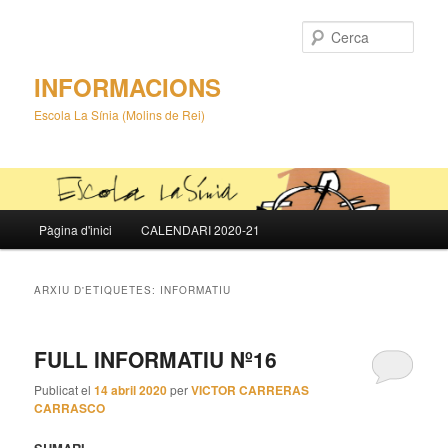
Cerca
INFORMACIONS
Escola La Sínia (Molins de Rei)
Menú
Pàgina d'inici
CALENDARI 2020-21
Aneu
Aneu
principal
al
al
ARXIU D'ETIQUETES:
INFORMATIU
contingut
contingut
FULL INFORMATIU Nº16
principal
secundari
Publicat el
14 abril 2020
per
VICTOR CARRERAS
CARRASCO