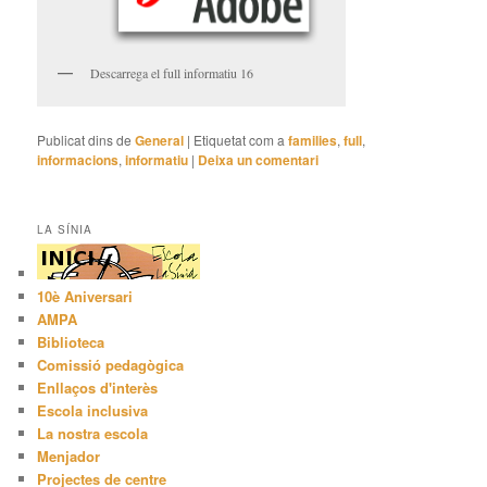
Descarrega el full informatiu 16
Publicat dins de
General
|
Etiquetat com a
families
,
full
,
informacions
,
informatiu
|
Deixa un comentari
LA SÍNIA
10è Aniversari
AMPA
Biblioteca
Comissió pedagògica
Enllaços d'interès
Escola inclusiva
La nostra escola
Menjador
Projectes de centre