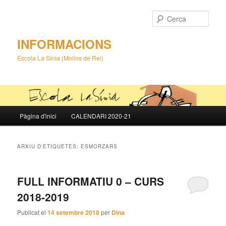
Cerca
INFORMACIONS
Escola La Sínia (Molins de Rei)
Menú
Pàgina d'inici
CALENDARI 2020-21
Aneu
Aneu
principal
al
al
ARXIU D'ETIQUETES:
ESMORZARS
contingut
contingut
FULL INFORMATIU 0 – CURS
principal
secundari
2018-2019
Publicat el
14 setembre 2018
per
Dina