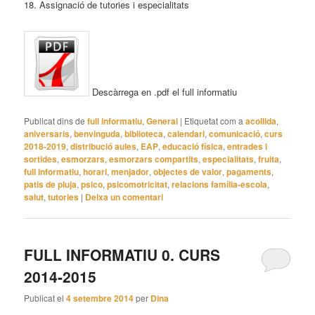
18. Assignació de tutories i especialitats
Descàrrega en .pdf el full informatiu
Publicat dins de
full informatiu
,
General
|
Etiquetat com a
acollida
,
aniversaris
,
benvinguda
,
biblioteca
,
calendari
,
comunicació
,
curs
2018-2019
,
distribució aules
,
EAP
,
educació física
,
entrades i
sortides
,
esmorzars
,
esmorzars compartits
,
especialitats
,
fruita
,
full informatiu
,
horari
,
menjador
,
objectes de valor
,
pagaments
,
patis de pluja
,
psico
,
psicomotricitat
,
relacions família-escola
,
salut
,
tutories
|
Deixa un comentari
FULL INFORMATIU 0. CURS
2014-2015
Publicat el
4 setembre 2014
per
Dina