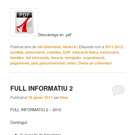
Descàrrega en .pdf
Publicat dins de
full informatiu
,
General
|
Etiquetat com a
2011-2012
,
acollida
,
aniversaris
,
colonies
,
EAP
,
educació física
,
esmorzars
,
families
,
full informatiu
,
horaris
,
menjador
,
organització
,
pagaments
,
pati
,
psicomotricitat
,
salut
|
Deixa un comentari
FULL INFORMATIU 2
Publicat el
26 gener 2011
per
Dina
FULL INFORMATIU 2 – 2010
Contingut:
II Jornada de bricolatge