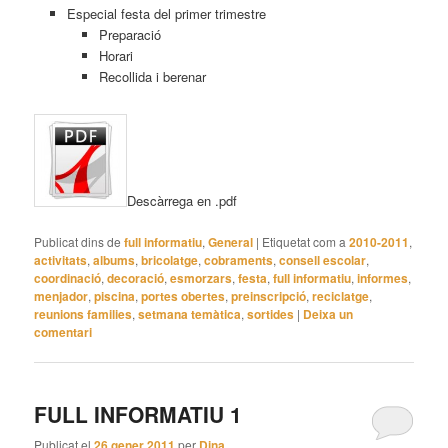
Especial festa del primer trimestre
Preparació
Horari
Recollida i berenar
Descàrrega en .pdf
Publicat dins de
full informatiu
,
General
|
Etiquetat com a
2010-2011
,
activitats
,
albums
,
bricolatge
,
cobraments
,
consell escolar
,
coordinació
,
decoració
,
esmorzars
,
festa
,
full informatiu
,
informes
,
menjador
,
piscina
,
portes obertes
,
preinscripció
,
reciclatge
,
reunions families
,
setmana temàtica
,
sortides
|
Deixa un
comentari
FULL INFORMATIU 1
Publicat el
26 gener 2011
per
Dina