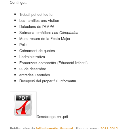
Contingut:
Treball pel col·lectiu
Les famílies ens visiten
Dotacions de l’AMPA
Setmana temàtica:
Les Olimpíades
Mural resum de la Festa Major
Polls
Cobrament de quotes
L’administrativa
Esmorzars compartits (Educació Infantil)
22 de desembre
entrades i sortides
Recepció del proper full informatiu
Descàrrega en .pdf
Publicat dins de
full informatiu
,
General
|
Etiquetat com a
2011-2012
,