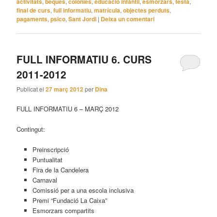
activitats
,
beques
,
colonies
,
educació infantil
,
esmorzars
,
festa
,
final de curs
,
full informatiu
,
matrícula
,
objectes perduts
,
pagaments
,
psico
,
Sant Jordi
|
Deixa un comentari
FULL INFORMATIU 6. CURS
2011-2012
Publicat el
27 març 2012
per
Dina
FULL INFORMATIU 6 – MARÇ 2012
Contingut:
Preinscripció
Puntualitat
Fira de la Candelera
Carnaval
Comissió per a una escola inclusiva
Premi “Fundació La Caixa”
Esmorzars compartits