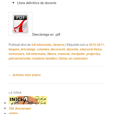
Llista definitiva de docents
Descàrrega en .pdf
Publicat dins de
full informatiu
,
General
|
Etiquetat com a
2010-2011
,
beques
,
bricolatge
,
colonies
,
decoració
,
docents
,
educació física
,
esmorzars
,
full informatiu
,
llibres
,
material
,
menjador
,
projectes
,
psicomotricitat
,
reunions families
|
Deixa un comentari
Navegació
←
Articles més antics
pels
articles
LA SÍNIA
10è Aniversari
AMPA