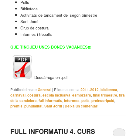
Polls
Biblioteca
Activitats de tancament del segon trimestre
Sant Jordi
Grup de costura
Informes i treballs
QUE TINGUEU UNES BONES VACANCES!!!
Descàrrega en .pdf
Publicat dins de
General
|
Etiquetat com a
2011-2012
,
biblioteca
,
carnaval
,
costura
,
escola inclusiva
,
esmorzars
,
final trimestre
,
fira
de la candelera
,
full informatiu
,
informes
,
polls
,
preinscripció
,
premis
,
puntualitat
,
Sant Jordi
|
Deixa un comentari
FULL INFORMATIU 4. CURS