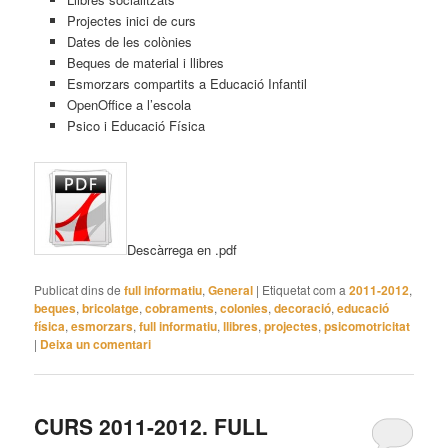
Projectes inici de curs
Dates de les colònies
Beques de material i llibres
Esmorzars compartits a Educació Infantil
OpenOffice a l’escola
Psico i Educació Física
Descàrrega en .pdf
Publicat dins de
full informatiu
,
General
|
Etiquetat com a
2011-2012
,
beques
,
bricolatge
,
cobraments
,
colonies
,
decoració
,
educació
física
,
esmorzars
,
full informatiu
,
llibres
,
projectes
,
psicomotricitat
|
Deixa un comentari
CURS 2011-2012. FULL