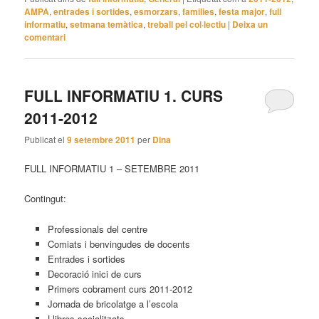
AMPA
,
entrades i sortides
,
esmorzars
,
families
,
festa major
,
full
informatiu
,
setmana temàtica
,
treball pel col·lectiu
|
Deixa un
comentari
FULL INFORMATIU 1. CURS
2011-2012
Publicat el
9 setembre 2011
per
Dina
FULL INFORMATIU 1 – SETEMBRE 2011
Contingut:
Professionals del centre
Comiats i benvingudes de docents
Entrades i sortides
Decoració inici de curs
Primers cobrament curs 2011-2012
Jornada de bricolatge a l’escola
Llibres socialitzats