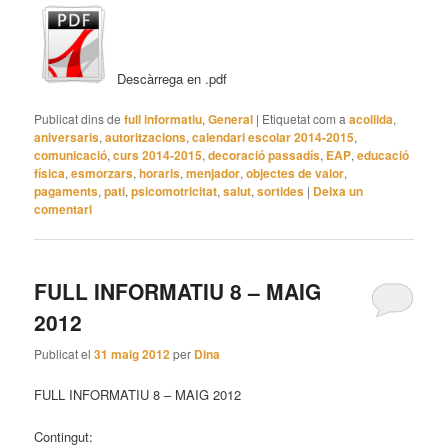
Descàrrega en .pdf
Publicat dins de
full informatiu
,
General
|
Etiquetat com a
acollida
,
aniversaris
,
autoritzacions
,
calendari escolar 2014-2015
,
comunicació
,
curs 2014-2015
,
decoració passadís
,
EAP
,
educació
física
,
esmorzars
,
horaris
,
menjador
,
objectes de valor
,
pagaments
,
pati
,
psicomotricitat
,
salut
,
sortides
|
Deixa un
comentari
FULL INFORMATIU 8 – MAIG
2012
Publicat el
31 maig 2012
per
Dina
FULL INFORMATIU 8 – MAIG 2012
Contingut: