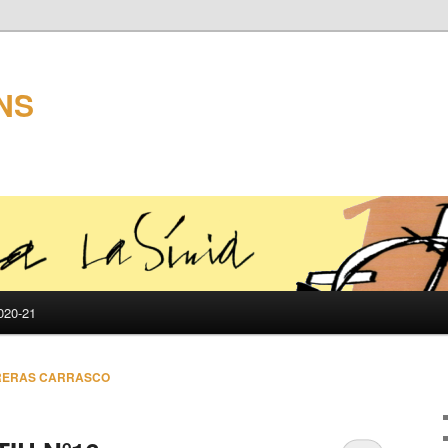
NS
20-21
RERAS CARRASCO