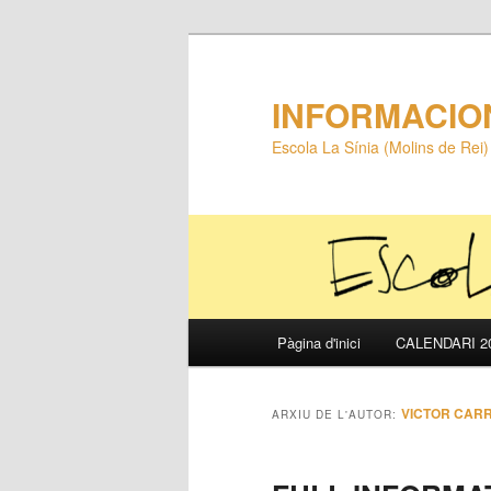
INFORMACIO
Escola La Sínia (Molins de Rei)
Menú
Pàgina d'inici
CALENDARI 20
Aneu
Aneu
principal
al
al
VICTOR CAR
ARXIU DE L'AUTOR:
contingut
contingut