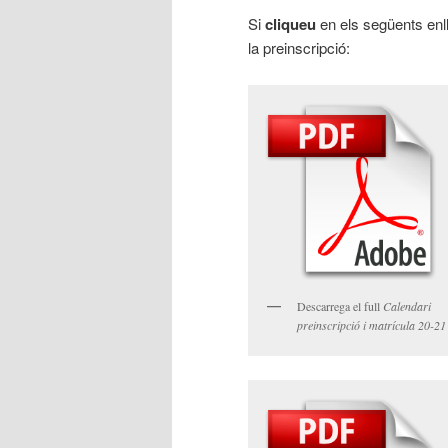
Si
cliqueu
en els següents en
la preinscripció:
Descarrega el full
Calendari
preinscripció i matrícula 20-21