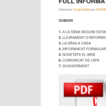
FULL INFORMAT
principal
secundari
Publicat el
14 abril 2020
per
VICTO
SUMARI
1.
A LA SÍNIA SEGUIM EST
2.
LLIURAMENT D’INFORME
3.
LA SÍNIA A CASA
4.
INFORMACIÓ FORMULAR
5.
NOVETATS EL WEB
6.
COMUNICAT DE L’AFA
7.
SUGGERIMENT