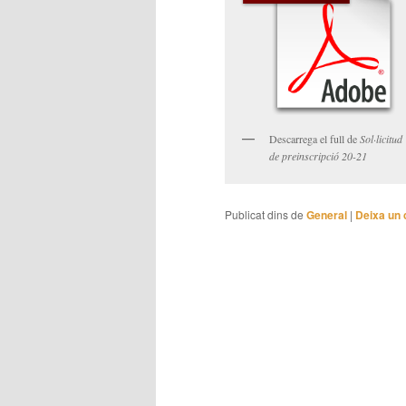
Descarrega el full de
Sol·licitud
de preinscripció 20-21
Publicat dins de
General
|
Deixa un 