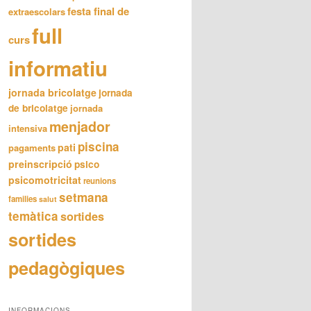
festa final de
extraescolars
full
curs
informatiu
jornada bricolatge
jornada
de bricolatge
jornada
menjador
intensiva
piscina
pati
pagaments
preinscripció
psico
psicomotricitat
reunions
setmana
families
salut
temàtica
sortides
sortides
pedagògiques
INFORMACIONS