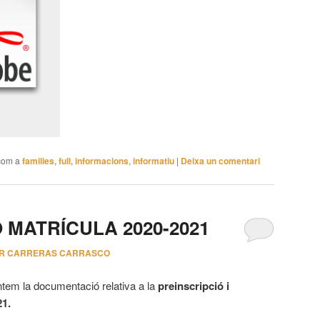
com a
families
,
full
,
informacions
,
informatiu
|
Deixa un comentari
 MATRÍCULA 2020-2021
OR CARRERAS CARRASCO
ntem la documentació relativa a la
preinscripció i
21.