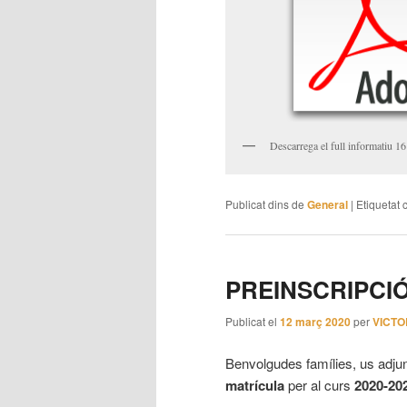
Descarrega el full informatiu 16
Publicat dins de
General
|
Etiquetat 
PREINSCRIPCIÓ
Publicat el
12 març 2020
per
VICT
Benvolgudes famílies, us adju
matrícula
per al curs
2020-20