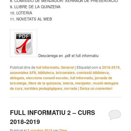
8. COMISSIÓ DE MENJADOR: XERRADA DE PRESENTACIÓ
9. LLIBRE DE LA QUINZENA
10. LOTERIA
11. NOVETATS AL WEB
Descàrrega en .pdf el full informatiu
Publicat dins de
full informatiu
,
General
|
Etiquetat com a
2018-2019
,
assemblea AFA
,
biblioteca
,
bricomates
,
comissió biblioteca
,
delegats
,
eleccions consell escolar
,
full informatiu
,
jornada de
bricolatge
,
llibre de la quinzena
,
loteria
,
menjador
,
reunió delegats
de curs
,
sortides pedagògiques
,
xerrada
|
Deixa un comentari
FULL INFORMATIU 2 – CURS
2018-2019
Publicat el
5 octubre 2018
per
Dina