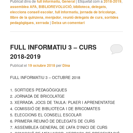
Publicat dins de
full informatiu
,
General
|
Etiquetat com a
2018-2019
,
assemblea AFA
,
BIBLIOREVOLUCIÓ
,
biblioteca
,
delegats
,
eleccions consell escolar
,
full informatiu
,
jornada de bricolatge
,
llibre de la quinzena
,
menjador
,
reunió delegats de curs
,
sortides
pedagògiques
,
xerrada
|
Deixa un comentari
FULL INFORMATIU 3 – CURS
2018-2019
Publicat el
19 octubre 2018
per
Dina
FULL INFORMATIU 3 – OCTUBRE 2018
1. SORTIDES PEDAGÒGIQUES
2. JORNADA DE BRICOLATGE
3. XERRADA. JOCS DE TAULA: PLAER I APRENENTATGE
4. COMISSIÓ DE BIBLIOTECA I DE BRICOMATES
5. ELECCIONS EL CONSELL ESCOLAR
6. PRIMERA REUNIÓ DE DELEGATS DE CURS
7. ASSEMBLEA GENERAL DE L’AFA D’INICI DE CURS