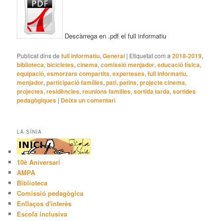
Descàrrega en .pdf el full informatiu
Publicat dins de
full informatiu
,
General
|
Etiquetat com a
2018-2019
,
biblioteca
,
bicicletes
,
cinema
,
comissió menjador
,
educació física
,
equipació
,
esmorzars compartits
,
experteses
,
full informatiu
,
menjador
,
participació famílies
,
pati
,
patins
,
projecte cinema
,
projectes
,
residències
,
reunions families
,
sortida tarda
,
sortides
pedagògiques
|
Deixa un comentari
LA SÍNIA
10è Aniversari
AMPA
Biblioteca
Comissió pedagògica
Enllaços d'interès
Escola inclusiva