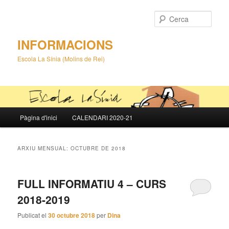
Cerca
INFORMACIONS
Escola La Sínia (Molins de Rei)
Menú
Pàgina d'inici
CALENDARI 2020-21
Aneu
Aneu
principal
al
al
ARXIU MENSUAL:
OCTUBRE DE 2018
contingut
contingut
FULL INFORMATIU 4 – CURS
principal
secundari
2018-2019
Publicat el
30 octubre 2018
per
Dina